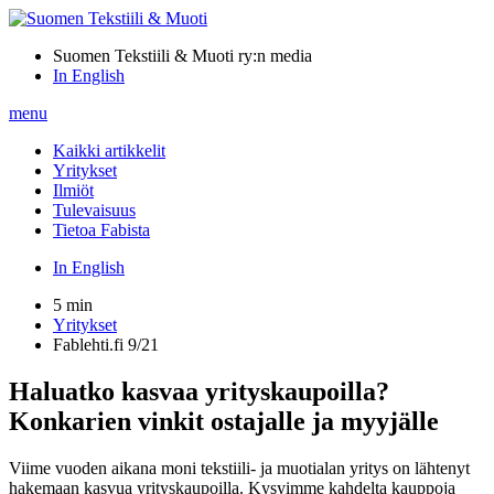
Suomen Tekstiili & Muoti ry:n media
In English
menu
Kaikki artikkelit
Yritykset
Ilmiöt
Tulevaisuus
Tietoa Fabista
In English
5 min
Yritykset
Fablehti.fi 9/21
Haluatko kasvaa yrityskaupoilla?
Konkarien vinkit ostajalle ja myyjälle
Viime vuoden aikana moni tekstiili- ja muotialan yritys on lähtenyt
hakemaan kasvua yrityskaupoilla. Kysyimme kahdelta kauppoja