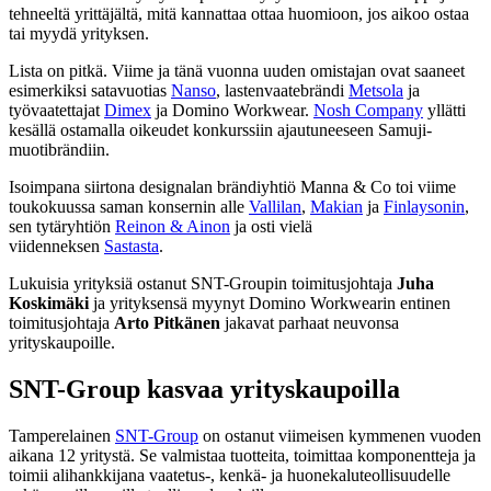
tehneeltä yrittäjältä, mitä kannattaa ottaa huomioon, jos aikoo ostaa
tai myydä yrityksen.
Lista on pitkä. Viime ja tänä vuonna uuden omistajan ovat saaneet
esimerkiksi satavuotias
Nanso
, lastenvaatebrändi
Metsola
ja
työvaatettajat
Dimex
ja Domino Workwear.
Nosh Company
yllätti
kesällä ostamalla oikeudet konkurssiin ajautuneeseen Samuji-
muotibrändiin.
Isoimpana siirtona designalan brändiyhtiö Manna & Co toi viime
toukokuussa saman konsernin alle
Vallilan
,
Makian
ja
Finlaysonin
,
sen tytäryhtiön
Reinon & Ainon
ja osti vielä
viidenneksen
Sastasta
.
Lukuisia yrityksiä ostanut SNT-Groupin toimitusjohtaja
Juha
Koskimäki
ja yrityksensä myynyt Domino Workwearin entinen
toimitusjohtaja
Arto Pitkänen
jakavat parhaat neuvonsa
yrityskaupoille.
SNT-Group kasvaa yrityskaupoilla
Tamperelainen
SNT-Group
on ostanut viimeisen kymmenen vuoden
aikana 12 yritystä.
Se valmistaa tuotteita, toimittaa komponentteja ja
toimii alihankkijana vaatetus-, kenkä- ja huonekaluteollisuudelle