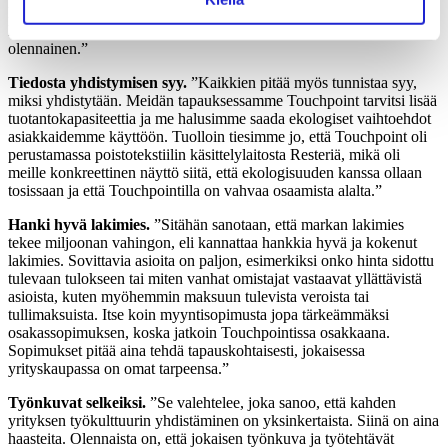
kirkas. On tärkeää, että kaikki tunnistavat sen, ja yhdessä käydään
läpi uuden paketin tavoitteet, tavat, arvot, visio, missio ja kaikki muu
olennainen.”
Tiedosta yhdistymisen syy.
”Kaikkien pitää myös tunnistaa syy,
miksi yhdistytään. Meidän tapauksessamme Touchpoint tarvitsi lisää
tuotantokapasiteettia ja me halusimme saada ekologiset vaihtoehdot
asiakkaidemme käyttöön. Tuolloin tiesimme jo, että Touchpoint oli
perustamassa poistotekstiilin käsittelylaitosta Resteriä, mikä oli
meille konkreettinen näyttö
siitä, että ekologisuuden kanssa ollaan
tosissaan ja että Touchpointilla on vahvaa osaamista alalta.”
Hanki hyvä lakimies.
”Sitähän sanotaan, että markan lakimies
tekee miljoonan vahingon, eli kannattaa hankkia hyvä ja kokenut
lakimies. Sovittavia asioita on paljon, esimerkiksi onko hinta sidottu
tulevaan tulokseen tai miten vanhat omistajat vastaavat yllättävistä
asioista,
kuten myöhemmin maksuun tulevista
veroista tai
tullimaksuista. Itse koin myyntisopimusta jopa tärkeämmäksi
osakassopimuksen, koska jatkoin Touchpointissa osakkaana.
Sopimukset pitää aina tehdä tapauskohtaisesti,
jokaisessa
yrityskaupassa on omat tarpeensa
.”
Työnkuvat selkeiksi.
”Se valehtelee, joka sanoo, että kahden
yrityksen työkulttuurin yhdistäminen on yksinkertaista. Siinä on aina
haasteita.
Olennaista on, että jokaisen työnkuva ja työtehtävät