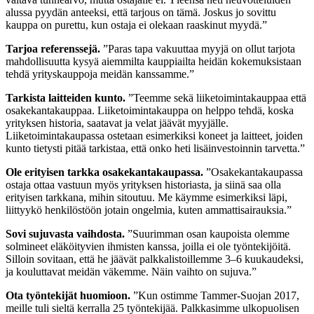
alussa pyydän anteeksi, että tarjous on tämä. Joskus jo sovittu
kauppa on purettu, kun ostaja ei olekaan raaskinut myydä.”
Tarjoa referenssejä.
”Paras tapa vakuuttaa myyjä on ollut tarjota
mahdollisuutta kysyä aiemmilta kauppiailta heidän kokemuksistaan
tehdä yrityskauppoja meidän kanssamme.”
Tarkista laitteiden kunto.
”Teemme sekä liiketoimintakauppaa että
osakekantakauppaa. Liiketoimintakauppa on helppo tehdä, koska
yrityksen historia, saatavat ja velat jäävät myyjälle.
Liiketoimintakaupassa ostetaan esimerkiksi koneet ja laitteet, joiden
kunto tietysti pitää tarkistaa, että onko heti lisäinvestoinnin tarvetta.”
Ole erityisen tarkka osakekantakaupassa.
”Osakekantakaupassa
ostaja ottaa vastuun myös yrityksen historiasta, ja siinä saa olla
erityisen tarkkana, mihin sitoutuu. Me käymme esimerkiksi läpi,
liittyykö henkilöstöön jotain ongelmia, kuten ammattisairauksia.”
Sovi sujuvasta vaihdosta.
”Suurimman osan kaupoista olemme
solmineet eläköityvien ihmisten kanssa, joilla ei ole työntekijöitä.
Silloin sovitaan, että he jäävät palkkalistoillemme 3–6 kuukaudeksi,
ja kouluttavat meidän väkemme. Näin vaihto on sujuva.”
Ota työntekijät huomioon.
”Kun ostimme Tammer-Suojan 2017,
meille tuli sieltä kerralla 25 työntekijää. Palkkasimme ulkopuolisen