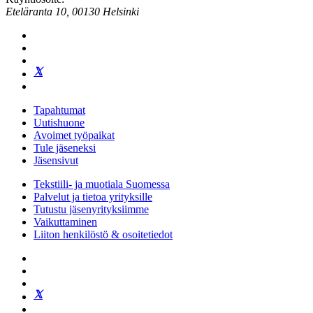
Eteläranta 10, 00130 Helsinki
Tapahtumat
Uutishuone
Avoimet työpaikat
Tule jäseneksi
Jäsensivut
Tekstiili- ja muotiala Suomessa
Palvelut ja tietoa yrityksille
Tutustu jäsenyrityksiimme
Vaikuttaminen
Liiton henkilöstö & osoitetiedot