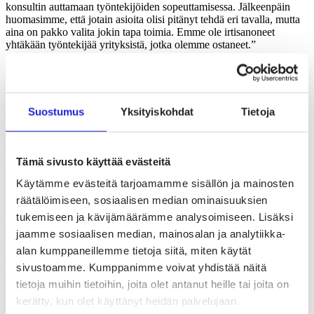
konsultin auttamaan työntekijöiden sopeuttamisessa. Jälkeenpäin
huomasimme, että jotain asioita olisi pitänyt tehdä eri tavalla, mutta
aina on pakko valita jokin tapa toimia. Emme ole irtisanoneet
yhtäkään työntekijää yrityksistä, jotka olemme ostaneet.”
Domino Workwearille uusi
suunta Touchpointin kanssa
Suostumus
Yksityiskohdat
Tietoja
Vastuullisten työvaatteiden edelläkävijä
Touchpoint
osti
tamperelaisen työvaateyrityksen
Domino Workwearin kokonaisuudessaan maaliskuussa 2020.
Tämä sivusto käyttää evästeitä
”Touchpoint kasvoi ja tarvitsi lisää tuotantokapasiteettia. Ennen
Käytämme evästeitä tarjoamamme sisällön ja mainosten
kauppoja olimme tehneet tuotantoyhteistyötä jo pari vuotta”, kertoo
Domino Workwearin entinen toimitusjohtaja ja osakas
Arto
räätälöimiseen, sosiaalisen median ominaisuuksien
Pitkänen
.
tukemiseen ja kävijämäärämme analysoimiseen. Lisäksi
jaamme sosiaalisen median, mainosalan ja analytiikka-
Nykyään hän on Touchpointin operatiivinen johtaja ja osakas.
alan kumppaneillemme tietoja siitä, miten käytät
Arto Pitkänen. KUVA Touchpoint
sivustoamme. Kumppanimme voivat yhdistää näitä
”Vaikka kauppa syntyi Touchpointin aloitteesta, mekin olimme
tietoja muihin tietoihin, joita olet antanut heille tai joita on
miettineet voimien yhdistämistä. Näimme, että vihreät arvot ja
kerätty, kun olet käyttänyt heidän palvelujaan.
ekologisuus tulevat yhä tärkeämmiksi ja nämä asiat kiinnostavat