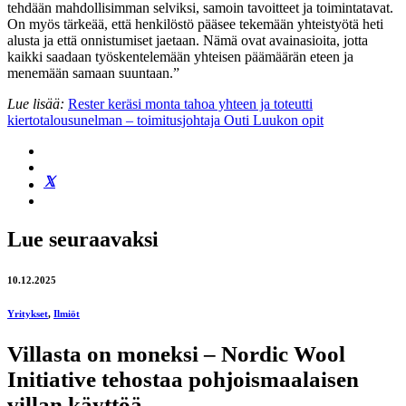
tehdään mahdollisimman selviksi, samoin tavoitteet ja toimintatavat.
On myös tärkeää, että henkilöstö pääsee tekemään yhteistyötä heti
alusta ja että onnistumiset jaetaan. Nämä ovat avainasioita, jotta
kaikki saadaan työskentelemään yhteisen päämäärän eteen ja
menemään samaan suuntaan
.”
Lue lisää:
Rester keräsi monta tahoa yhteen ja toteutti
kiertotalousunelman – toimitusjohtaja Outi Luukon opit
Lue seuraavaksi
10.12.2025
Yritykset
,
Ilmiöt
Villasta on moneksi – Nordic Wool
Initiative tehostaa pohjoismaalaisen
villan käyttöä