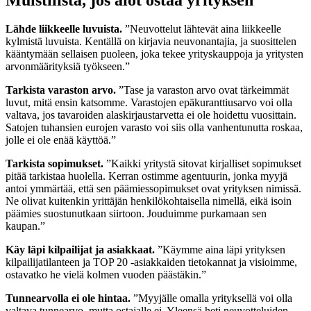
Lähde liikkeelle luvuista.
”Neuvottelut lähtevät aina liikkeelle
kylmistä luvuista. Kentällä on kirjavia neuvonantajia, ja suosittelen
kääntymään sellaisen puoleen, joka tekee yrityskauppoja ja yritysten
arvonmäärityksiä työkseen.”
Tarkista varaston arvo.
”Tase ja varaston arvo ovat tärkeimmät
luvut, mitä ensin katsomme. Varastojen epäkuranttiusarvo voi olla
valtava, jos tavaroiden alaskirjaustarvetta ei ole hoidettu vuosittain.
Satojen tuhansien eurojen varasto voi siis olla vanhentunutta roskaa,
jolle ei ole enää käyttöä.”
Tarkista sopimukset.
”Kaikki yritystä sitovat kirjalliset sopimukset
pitää tarkistaa huolella. Kerran ostimme agentuurin, jonka myyjä
antoi ymmärtää, että sen päämiessopimukset ovat yrityksen nimissä.
Ne olivat kuitenkin yrittäjän henkilökohtaisella nimellä, eikä isoin
päämies suostunutkaan siirtoon. Jouduimme purkamaan sen
kaupan.”
Käy läpi kilpailijat ja asiakkaat.
”Käymme aina läpi yrityksen
kilpailijatilanteen ja TOP 20 -asiakkaiden tietokannat ja visioimme,
ostavatko he vielä kolmen vuoden päästäkin.”
Tunnearvolla ei ole hintaa.
”Myyjälle omalla yrityksellä voi olla
valtava tunnearvo, mutta ostajalle ei. Yleensä heti neuvotteluiden