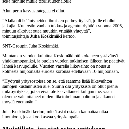
sekä monille muille teollisuudenaloille.
Alun perin kasvustrategiaa ei ollut.
”Alalla oli ikääntyneiden ihmisten perheyrityksiä, joille ei ollut
jatkajia. Kun ostin vanhan tukku- ja agentuuriyhtiön vuonna 2005,
minuun alkoivat ottaa muutkin yrittäjät yhteyttä”,
toimitusjohtaja
Juha Koskimäki
kertoo.
SNT-Groupin Juha Koskimäki.
Muutaman vuoden kuluttua Koskimäki otti kokeneen ystävänsä
yhtiökumppaniksi, ja puolen vuoden tutkimisen jälkeen he päättivät
lähteä kasvupolulle. Vuosien varrella liikevaihto on noussut
kolmesta miljoonasta eurosta koronaa edeltävään 10 miljoonaan.
”Hyötynä yritysostoissa on se, että saamme lisää liikevaihtoa
samojen kustannusten alle. Suurin osa yrityksistä on ollut pieniä
mikroyrityksiä, jotka eivät ole kasvattaneet kulujamme, vaan
olemme vain ottaneet niiden liiketoiminnan haltuun ja alkaneet
myydä enemmän.”
Juha Koskimäki kertoo, mitkä asiat ostajan kannattaa ottaa
huomioon, jos aikoo kasvaa yrityskaupalla.
Muistilista, jos aiot ostaa yrityksen