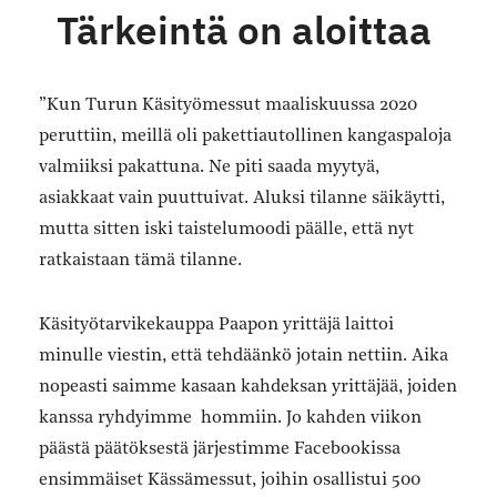
Tärkeintä on aloittaa
”Kun Turun Käsityömessut maaliskuussa 2020
peruttiin, meillä oli pakettiautollinen kangaspaloja
valmiiksi pakattuna. Ne piti saada myytyä,
asiakkaat vain puuttuivat. Aluksi tilanne säikäytti,
mutta sitten iski taistelumoodi päälle, että nyt
ratkaistaan tämä tilanne.
Käsityötarvikekauppa Paapon yrittäjä laittoi
minulle viestin, että tehdäänkö jotain nettiin. Aika
nopeasti saimme kasaan kahdeksan yrittäjää, joiden
kanssa ryhdyimme hommiin. Jo kahden viikon
päästä päätöksestä järjestimme Facebookissa
ensimmäiset Kässämessut, joihin osallistui 500