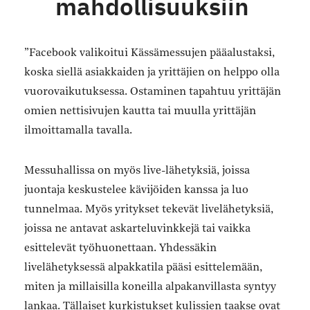
mahdollisuuksiin
”Facebook valikoitui Kässämessujen pääalustaksi,
koska siellä asiakkaiden ja yrittäjien on helppo olla
vuorovaikutuksessa. Ostaminen tapahtuu yrittäjän
omien nettisivujen kautta tai muulla yrittäjän
ilmoittamalla tavalla.
Messuhallissa on myös live-lähetyksiä, joissa
juontaja keskustelee kävijöiden kanssa ja luo
tunnelmaa. Myös yritykset tekevät livelähetyksiä,
joissa ne antavat askarteluvinkkejä tai vaikka
esittelevät työhuonettaan. Yhdessäkin
livelähetyksessä alpakkatila pääsi esittelemään,
miten ja millaisilla koneilla alpakanvillasta syntyy
lankaa. Tällaiset kurkistukset kulissien taakse ovat