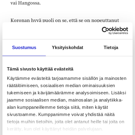
vai Hangossa.
Koronan hyvä puoli on se, että se on nopeuttanut
monen pienen yrityksen digiloikkaa, kun loikka on
ollut pakollinen. Monet yrittäjät ovat tehneet
ensimmäisen Facebook live -
Suostumus
Yksityiskohdat
Tietoja
lähetyksensä Kässämessuille.”
Tämä sivusto käyttää evästeitä
Jaksa olla aktiivinen
Käytämme evästeitä tarjoamamme sisällön ja mainosten
räätälöimiseen, sosiaalisen median ominaisuuksien
tukemiseen ja kävijämäärämme analysoimiseen. Lisäksi
”Verkkomessuihin pätee sama sääntö kuin
jaamme sosiaalisen median, mainosalan ja analytiikka-
livemessuihin. Jos jää myyntipöydän taakse
alan kumppaneillemme tietoja siitä, miten käytät
kyhjöttämään, myynti on sen mukaista.
sivustoamme. Kumppanimme voivat yhdistää näitä
Esimerkiksi PaaPiilla on messujen
tietoja muihin tietoihin, joita olet antanut heille tai joita on
aikana chat koko ajan auki. Kun se pirisee, vastaan
kerätty, kun olet käyttänyt heidän palvelujaan.