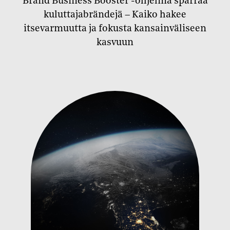
Brand Business Booster -ohjelma sparraa
kuluttajabrändejä – Kaiko hakee
itsevarmuutta ja fokusta kansainväliseen
kasvuun