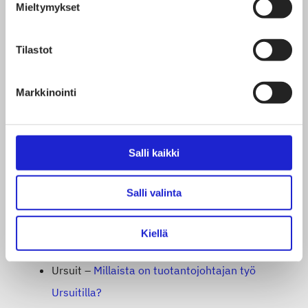
Image Wear –
Mallimestari kaavottaa ja
Mieltymykset
valmistelee vaatteet tuotantoon
Kaiko Clothing –
Ida-Lotta on moderni
Tilastot
tarinankertoja
Markkinointi
Luhta –
Verkkokauppaosaajana Luhdalla
Lymed –
Lääkinnällisten painevaatteiden
suunnittelua tärkeään tarpeeseen
Salli kaikki
Makia Clothing –
Operatiivinen johtaja seuraa
vaatteiden valmistusta alusta loppuun
Salli valinta
Ommellinen –
Tekstiili- ja muotialan
monipuoliseksi osaajaksi
Kiellä
Reima –
Brändinrakentajana Reimalla
Ursuit –
Millaista on tuotantojohtajan työ
Ursuitilla?