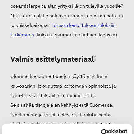
osaamistarpeita alan yrityksillä on tuleville vuosille?
Mitä taitoja alalle haluavan kannattaa ottaa haltuun
jo opiskeluaikana?
Tutustu kartoituksen tuloksiin
tarkemmin
(linkki tulosraporttiin uutisen lopussa).
Valmis esittelymateriaali
Olemme koostaneet opojen käyttöön valmiin
kalvosarjan, joka auttaa kertomaan opinnoista ja
työtehtävistä tekstiilin ja muodin alalla.
Se sisältää tietoja alan kehityksestä Suomessa,
työelämästä ja tarjolla olevasta koulutuksesta.
Lisäksi esityksessä on esimerkkejä ammateista,
joihin alalla voi työllistyä.