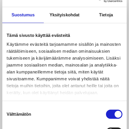
Suostumus
Yksityiskohdat
Tietoja
Uudistunut esitysmateriaali tulossa pian.
Tämä sivusto käyttää evästeitä
Videoita työstä tekstiili- ja
Käytämme evästeitä tarjoamamme sisällön ja mainosten
muotialalla
räätälöimiseen, sosiaalisen median ominaisuuksien
tukemiseen ja kävijämäärämme analysoimiseen. Lisäksi
jaamme sosiaalisen median, mainosalan ja analytiikka-
Balmuir –
Ostajan työssä näkee oman työnsä
alan kumppaneillemme tietoja siitä, miten käytät
ja alan vastuullisuuden merkityksen
sivustoamme. Kumppanimme voivat yhdistää näitä
Finlayson –
Millaista on vastuullisuuspäällikön
tietoja muihin tietoihin, joita olet antanut heille tai joita on
kerätty, kun olet käyttänyt heidän palvelujaan.
työ Finlaysonilla?
Halti –
Tuotekoordinaattori on tärkeä
Suostumuksen
yhdyshenkilö teknisten vaatteiden
Välttämätön
valinta
suunnittelussa ja valmistuksessa