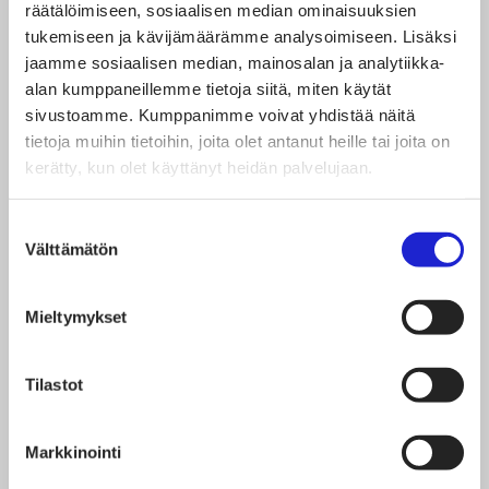
se vähentää kierrätyksen kannattavuutta.
räätälöimiseen, sosiaalisen median ominaisuuksien
tukemiseen ja kävijämäärämme analysoimiseen. Lisäksi
jaamme sosiaalisen median, mainosalan ja analytiikka-
Tuotannon vastuullisuusnäkökulmat
alan kumppaneillemme tietoja siitä, miten käytät
sivustoamme. Kumppanimme voivat yhdistää näitä
Elastaanin tuotannolla on merkittäviä
tietoja muihin tietoihin, joita olet antanut heille tai joita on
kerätty, kun olet käyttänyt heidän palvelujaan.
ympäristövaikutuksia, sillä sen valmistus on hyvin
energiaintensiivistä ja siinä käytetään runsaasti
Suostumuksen
haitallisia kemikaaleja. Pitkäaikaisen altistumisen
Välttämätön
valinta
polyuretaanille on todettu altistavan syövälle.
Lisäksi tuotantoprosessissa käytetään liuottimia,
Mieltymykset
jotka voivat aiheuttaa terveyshaittoja tuotannossa
Tilastot
työskenteleville. Suurimmassa vaarassa haitallisten
kemikaalien altistumiselle ovatkin
Markkinointi
elastaanitehtaiden työntekijät.