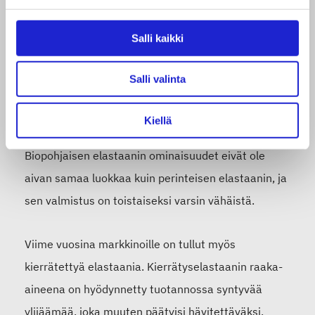
Vastuullisemmat vaihtoehdot
Salli kaikki
Elastaania voidaan valmistaa myös osittain
Salli valinta
biopohjaisista raaka-aineista, sillä osa raaka-
aineena käytettävästä polyuretaanista voidaan
Kiellä
korvata esimerkiksi maissista saatavalla glukoosilla.
Biopohjaisen elastaanin ominaisuudet eivät ole
aivan samaa luokkaa kuin perinteisen elastaanin, ja
sen valmistus on toistaiseksi varsin vähäistä.
Viime vuosina markkinoille on tullut myös
kierrätettyä elastaania. Kierrätyselastaanin raaka-
aineena on hyödynnetty tuotannossa syntyvää
ylijäämää, joka muuten päätyisi hävitettäväksi.