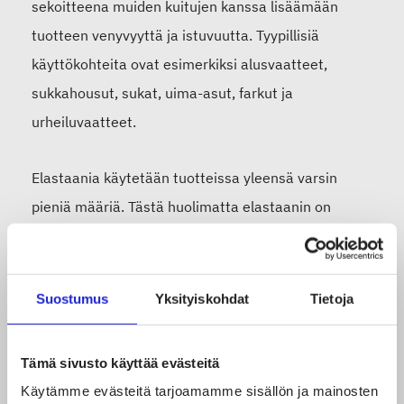
sekoitteena muiden kuitujen kanssa lisäämään
tuotteen venyvyyttä ja istuvuutta. Tyypillisiä
käyttökohteita ovat esimerkiksi alusvaatteet,
sukkahousut, sukat, uima-asut, farkut ja
urheiluvaatteet.
Elastaania käytetään tuotteissa yleensä varsin
pieniä määriä. Tästä huolimatta elastaanin on
todettu hankaloittavan tekstiilien käytön jälkeistä
kierrätystä. Mekaanisissa kierrätysprosesseissa
elastaanin joustavuus hankaloittaa kuitujen
Suostumus
Yksityiskohdat
Tietoja
avautumista. Kemiallisissa kierrätysprosesseissa
puolestaan elastaanin erottaminen muista
Tämä sivusto käyttää evästeitä
kuiduista on yleensä teknisesti mahdollista, mutta
Käytämme evästeitä tarjoamamme sisällön ja mainosten