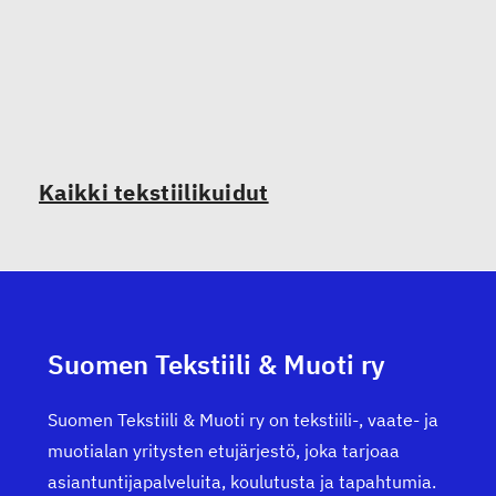
Kaikki tekstiilikuidut
Suomen Tekstiili & Muoti ry
Suomen Tekstiili & Muoti ry on tekstiili-, vaate- ja
muotialan yritysten etujärjestö, joka tarjoaa
asiantuntijapalveluita, koulutusta ja tapahtumia.