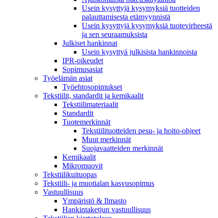
Usein kysyttyjä kysymyksiä tuotteiden
palauttamisesta etämyynnistä
Usein kysyttyjä kysymyksiä tuotevirheestä
ja sen seuraamuksista
Julkiset hankinnat
Usein kysyttyä julkisista hankinnoista
IPR-oikeudet
Sopimusasiat
Työelämän asiat
Työehto­sopimukset
Tekstiilit, standardit ja kemikaalit
Tekstiilimateriaalit
Standardit
Tuotemerkinnät
Tekstiilituotteiden pesu- ja hoito-ohjeet
Muut merkinnät
Suojavaatteiden merkinnät
Kemikaalit
Mikromuovit
Tekstiilikuitu­opas
Tekstiili- ja muotialan kasvusopimus
Vastuullisuus
Ympäristö & Ilmasto
Hankintaketjun vastuullisuus