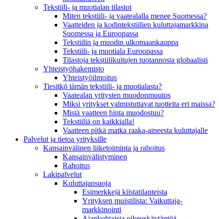
Tekstiili- ja muotialan tilastot
Miten tekstiili- ja vaatealalla menee Suomessa?
Vaatteiden ja kodintekstiilien kuluttajamarkkina
Suomessa ja Euroopassa
Tekstiilin ja muodin ulkomaankauppa
Tekstiili- ja muotiala Euroopassa
Tilastoja tekstiilikuitujen tuotannosta globaalisti
Yhteistyö­hakemisto
Yhteistyöilmoitus
Tiesitkö tämän tekstiili- ja muotialasta?
Vaatealan yritysten muodonmuutos
Miksi yritykset valmistuttavat tuotteita eri maissa?
Mistä vaatteen hinta muodostuu?
Tekstiiliä on kaikkialla!
Vaatteen pitkä matka raaka-aineesta kuluttajalle
Palvelut ja tietoa yrityksille
Kansainvälinen liiketoiminta ja rahoitus
Kansain­välistyminen
Rahoitus
Lakipalvelut
Kuluttajansuoja
Esimerkkejä kiistatilanteista
Yrityksen muistilista: Vaikuttaja­
markkinointi
Ajankohtaista oikeuskäytäntöä