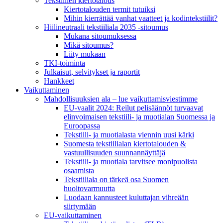
Tekstiilien kiertotalous
Kiertotalouden termit tutuiksi
Mihin kierrättää vanhat vaatteet ja kodintekstiilit?
Hiilineutraali tekstiiliala 2035 -sitoumus
Mukana sitoumuksessa
Mikä sitoumus?
Liity mukaan
TKI-toiminta
Julkaisut, selvitykset ja raportit
Hankkeet
Vaikuttaminen
Mahdollisuuksien ala – lue vaikuttamis­viestimme
EU-vaalit 2024: Reilut pelisäännöt turvaavat
elinvoimaisen tekstiili- ja muotialan Suomessa ja
Euroopassa
Tekstiili- ja muotialasta viennin uusi kärki
Suomesta tekstiilialan kiertotalouden &
vastuullisuuden suunnannäyttäjä
Tekstiili- ja muotiala tarvitsee monipuolista
osaamista
Tekstiiliala on tärkeä osa Suomen
huoltovarmuutta
Luodaan kannusteet kuluttajan vihreään
siirtymään
EU-vaikuttaminen