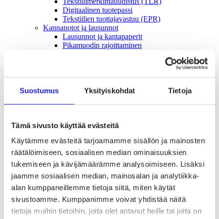
Tekstiilimerkintäuudistus (TLR)
Digitaalinen tuotepassi
Tekstiilien tuottajavastuu (EPR)
Kannanotot ja lausunnot
Lausunnot ja kantapaperit
Pikamuodin rajoittaminen
Vaikuttajaryhmät jäsenyrityksille
Työelämä-vaikuttajaryhmä
Yritysvastuu, kiertotalous ja toimivat markkinat -
vaikuttajaryhmä
Kansainvälinen liiketoiminta ja rahoitus -
Suostumus
Yksityiskohdat
Tietoja
vaikuttajaryhmä
Julkiset hankinnat ja huoltovarmuus -
vaikuttajaryhmä
Kestävä tuotepolitiikka​ -vaikuttajaryhmä
Tämä sivusto käyttää evästeitä
Osaaminen ja vetovoima -vaikuttajaryhmä
Käytämme evästeitä tarjoamamme sisällön ja mainosten
Tule jäseneksi
Suomen Tekstiili & Muodin jäsenyysmuodot
räätälöimiseen, sosiaalisen median ominaisuuksien
Liity varsinaiseksi jäseneksi
tukemiseen ja kävijämäärämme analysoimiseen. Lisäksi
Liity startup-jäseneksi
jaamme sosiaalisen median, mainosalan ja analytiikka-
Liity kumppani­jäseneksi
Suomen Tekstiili & Muoti
alan kumppaneillemme tietoja siitä, miten käytät
Liiton hallitus
sivustoamme. Kumppanimme voivat yhdistää näitä
Liiton henkilöstö & yhteystiedot
tietoja muihin tietoihin, joita olet antanut heille tai joita on
Liiton strategia