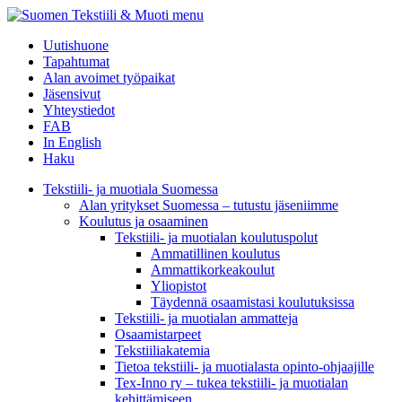
menu
Uutishuone
Tapahtumat
Alan avoimet työpaikat
Jäsensivut
Yhteystiedot
FAB
In English
Haku
Tekstiili- ja muotiala Suomessa
Alan yritykset Suomessa – tutustu jäseniimme
Koulutus ja osaaminen
Tekstiili- ja muotialan koulutuspolut
Ammatillinen koulutus
Ammattikorkeakoulut
Yliopistot
Täydennä osaamistasi koulutuksissa
Tekstiili- ja muotialan ammatteja
Osaamistarpeet
Tekstiiliakatemia
Tietoa tekstiili- ja muotialasta opinto-ohjaajille
Tex-Inno ry – tukea tekstiili- ja muotialan
kehittämiseen