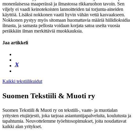
monenlaisessa maaperässä ja ilmastossa rikkaruohon tavoin. Sen
viljely ei vaadi keinotekoisten lannoitteiden tai torjunta-aineiden
käyttöä. Lisäksi nokkonen vaatii hyvin vähän vettä kasvaakseen.
Nokkonen pystyy myös sitomaan huomattavia määriä hiilidioksidia
ilmasta, ja samasta pellosta voidaan korjata satoa useita vuosia
peräkkäin ilman merkittäviä muokkauksia.
Jaa artikkeli
Kaikki tekstiilikuidut
Suomen Tekstiili & Muoti ry
Suomen Tekstiili & Muoti ry on tekstiili-, vaate- ja muotialan
yritysten etujärjestö, joka tarjoaa asiantuntijapalveluita, koulutusta ja
tapahtumia. Neuvottelemme työehtosopimukset, joita noudattavat
kaikki alan yritykset.