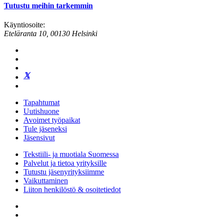
Tutustu meihin tarkemmin
Käyntiosoite:
Eteläranta 10, 00130 Helsinki
Tapahtumat
Uutishuone
Avoimet työpaikat
Tule jäseneksi
Jäsensivut
Tekstiili- ja muotiala Suomessa
Palvelut ja tietoa yrityksille
Tutustu jäsenyrityksiimme
Vaikuttaminen
Liiton henkilöstö & osoitetiedot