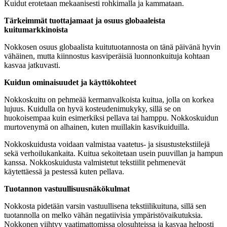
Kuidut erotetaan mekaanisesti rohkimalla ja kammataan.
Tärkeimmät tuottajamaat ja osuus globaaleista
kuitumarkkinoista
Nokkosen osuus globaalista kuitutuotannosta on tänä päivänä hyvin
vähäinen, mutta kiinnostus kasviperäisiä luonnonkuituja kohtaan
kasvaa jatkuvasti.
Kuidun ominaisuudet ja käyttökohteet
Nokkoskuitu on pehmeää kermanvalkoista kuitua, jolla on korkea
lujuus. Kuidulla on hyvä kosteudenimukyky, sillä se on
huokoisempaa kuin esimerkiksi pellava tai hamppu. Nokkoskuidun
murtovenymä on alhainen, kuten muillakin kasvikuiduilla.
Nokkoskuidusta voidaan valmistaa vaatetus- ja sisustustekstiilejä
sekä verhoilukankaita. Kuitua sekoitetaan usein puuvillan ja hampun
kanssa. Nokkoskuidusta valmistetut tekstiilit pehmenevät
käytettäessä ja pestessä kuten pellava.
Tuotannon vastuullisuusnäkökulmat
Nokkosta pidetään varsin vastuullisena tekstiilikuituna, sillä sen
tuotannolla on melko vähän negatiivisia ympäristövaikutuksia.
Nokkonen viihtyy vaatimattomissa olosuhteissa ja kasvaa helposti