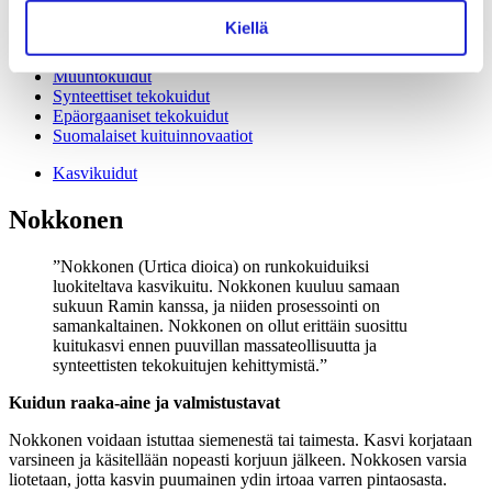
Ananaskuitu
Kiellä
Kookos
Eläinkuidut
Muuntokuidut
Synteettiset tekokuidut
Epäorgaaniset tekokuidut
Suomalaiset kuituinnovaatiot
Kasvikuidut
Nokkonen
Nokkonen (Urtica dioica) on runkokuiduiksi
luokiteltava kasvikuitu. Nokkonen kuuluu samaan
sukuun Ramin kanssa, ja niiden prosessointi on
samankaltainen. Nokkonen on ollut erittäin suosittu
kuitukasvi ennen puuvillan massateollisuutta ja
synteettisten tekokuitujen kehittymistä.
Kuidun raaka-aine ja valmistustavat
Nokkonen voidaan istuttaa siemenestä tai taimesta. Kasvi korjataan
varsineen ja käsitellään nopeasti korjuun jälkeen. Nokkosen varsia
liotetaan, jotta kasvin puumainen ydin irtoaa varren pintaosasta.