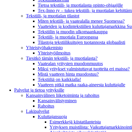
Tietoa tekstiili- ja muotialasta opinto-ohjaajille
Tex-Inno ry – tukea tekstiili- ja muotialan kehittäm
Tekstiili- ja muotialan tilastot
Miten tekstiili- ja vaatealalla menee Suomessa?
Vaatteiden ja kodintekstiilien kuluttajamarkkina 
Tekstiilin ja muodin ulkomaankauppa
Tekstiili- ja muotiala Euroopassa
Tilastoja tekstiilikuitujen tuotannosta globaalisti
Yhteistyö­hakemisto
Yhteistyöilmoitus
Tiesitkö tämän tekstiili- ja muotialasta?
Vaatealan yritysten muodonmuutos
Miksi yritykset valmistuttavat tuotteita eri maissa?
Mistä vaatteen hinta muodostuu?
Tekstiiliä on kaikkialla!
Vaatteen pitkä matka raaka-aineesta kuluttajalle
Palvelut ja tietoa yrityksille
Kansainvälinen liiketoiminta ja rahoitus
Kansain­välistyminen
Rahoitus
Lakipalvelut
Kuluttajansuoja
Esimerkkejä kiistatilanteista
Yrityksen muistilista: Vaikuttaja­markkinointi