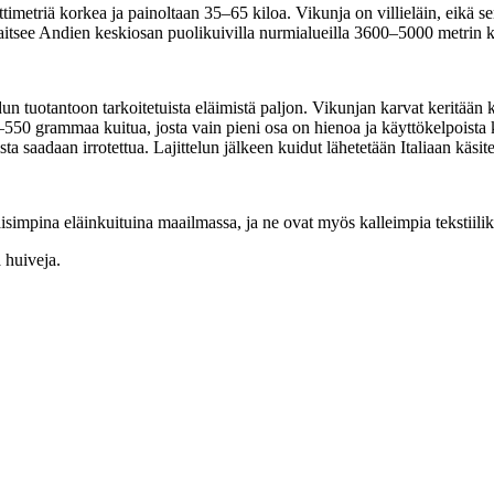
metriä korkea ja painoltaan 35–65 kiloa. Vikunja on villieläin, eikä sen
jaitsee Andien keskiosan puolikuivilla nurmialueilla 3600–5000 metrin 
idun tuotantoon tarkoitetuista eläimistä paljon. Vikunjan karvat keritä
–550 grammaa kuitua, josta vain pieni osa on hienoa ja käyttökelpoista 
sta saadaan irrotettua. Lajittelun jälkeen kuidut lähetetään Italiaan käsit
impina eläinkuituina maailmassa, ja ne ovat myös kalleimpia tekstiilik
 huiveja.