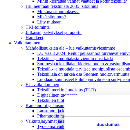
Mihin kierrättää vanhat vaatteet ja kodintekstiilit?
Hiilineutraali tekstiiliala 2035 -sitoumus
Mukana sitoumuksessa
Mikä sitoumus?
Liity mukaan
TKI-toiminta
Julkaisut, selvitykset ja raportit
Hankkeet
Vaikuttaminen
Mahdollisuuksien ala – lue vaikuttamis­viestimme
EU-vaalit 2024: Reilut pelisäännöt turvaavat elinv
Tekstiili- ja muotialasta viennin uusi kärki
Suomesta tekstiilialan kiertotalouden & vastuullis
Tekstiili- ja muotiala tarvitsee monipuolista osaami
Tekstiiliala on tärkeä osa Suomen huoltovarmuutta
Luodaan kannusteet kuluttajan vihreään siirtymään
EU-vaikuttaminen
Tekstiilimerkintäuudistus (TLR)
Digitaalinen tuotepassi
Tekstiilien tuottajavastuu (EPR)
Kannanotot ja lausunnot
Lausunnot ja kantapaperit
Pikamuodin rajoittaminen
Vaikuttajaryhmät jäsenyrityksille
Suostumus
Työelämä-vaikuttajaryhmä