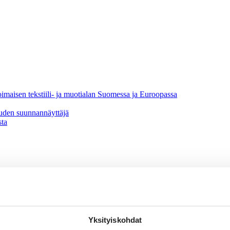
oimaisen tekstiili- ja muotialan Suomessa ja Euroopassa
uuden suunnannäyttäjä
sta
Yksityiskohdat