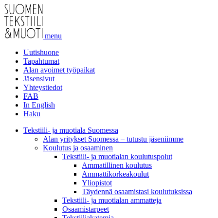
menu
Uutishuone
Tapahtumat
Alan avoimet työpaikat
Jäsensivut
Yhteystiedot
FAB
In English
Haku
Tekstiili- ja muotiala Suomessa
Alan yritykset Suomessa – tutustu jäseniimme
Koulutus ja osaaminen
Tekstiili- ja muotialan koulutuspolut
Ammatillinen koulutus
Ammattikorkeakoulut
Yliopistot
Täydennä osaamistasi koulutuksissa
Tekstiili- ja muotialan ammatteja
Osaamistarpeet
Tekstiiliakatemia