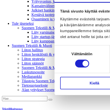
Yritysvastuu, kiertotalous ja toimivat markkinat -
Kansainvälinen liiketoiminta ja rahoitus -vaikutta
Julkiset hankinnat ja huoltovarmuus -vaikuttajary
Tämä sivusto käyttää eväste
Kestävä tuotepolitiikka​ -vaikuttajaryhmä
Käytämme evästeitä tarjoama
Osaaminen ja vetovoima -vaikuttajaryhmä
Tule jäseneksi
ja kävijämäärämme analysoim
Suomen Tekstiili & Muodin jäsenyysmuodot
kumppaneillemme tietoja siitä
Liity varsinaiseksi jäseneksi
olet antanut heille tai joita o
Liity startup-jäseneksi
Liity kumppani­jäseneksi
Suomen Tekstiili & Muoti
Suostumuksen
Liiton hallitus
Välttämätön
valinta
Liiton henkilöstö & yhteystiedot
Liiton strategia
Liiton säännöt
Suomen Tekstiili & Muoti 120 vuotta
Laskutusosoite
Mediapankki
Tilastoja Suomen Tekstiili & Muoti ry:stä ja sen jäsenistä
Kiellä
Tietosuojaseloste
Alan yritykset Suomessa – tutustu jäseniimme
Tekstiilikuituopas