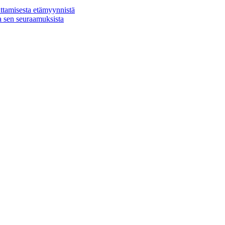
ttamisesta etämyynnistä
a sen seuraamuksista