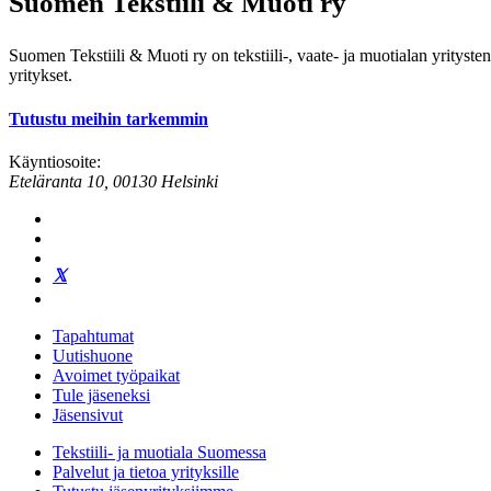
Suomen Tekstiili & Muoti ry
Suomen Tekstiili & Muoti ry on tekstiili-, vaate- ja muotialan yrityste
yritykset.
Tutustu meihin tarkemmin
Käyntiosoite:
Eteläranta 10, 00130 Helsinki
Tapahtumat
Uutishuone
Avoimet työpaikat
Tule jäseneksi
Jäsensivut
Tekstiili- ja muotiala Suomessa
Palvelut ja tietoa yrityksille