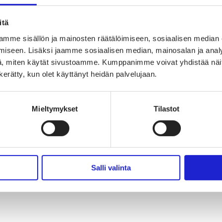
vaikuttajaryhmä
jaryhmä
hmä
itä
mme sisällön ja mainosten räätälöimiseen, sosiaalisen median
iseen. Lisäksi jaamme sosiaalisen median, mainosalan ja analy
, miten käytät sivustoamme. Kumppanimme voivat yhdistää näitä t
n kerätty, kun olet käyttänyt heidän palvelujaan.
Mieltymykset
Tilastot
Salli valinta