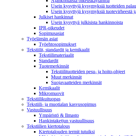
Ajankohtaista oikeuskäytäntöä
Usein kysyttyjä kysymyksiä tuotteiden palau
Usein kysyttyjä kysymyksiä tuotevirheestä j
Julkiset hankinnat
Usein kysyttyä julkisista hankinnoista
IPR-oikeudet
Sopimusasiat
Työelämän asiat
Työehto­sopimukset
Tekstiilit, standardit ja kemikaalit
Tekstiilimateriaalit
Standardit
Tuotemerkinnät
Tekstiilituotteiden pesu- ja hoito-ohjeet
Muut merkinnät
Suojavaatteiden merkinnät
Kemikaalit
Mikromuovit
Tekstiilikuitu­opas
Tekstiili- ja muotialan kasvusopimus
Vastuullisuus
Ympäristö & Ilmasto
Hankintaketjun vastuullisuus
Tekstiilien kiertotalous
Kiertotalouden termit tutuiksi