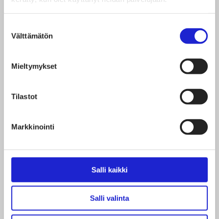
Opetus- ja kulttuuriministeriö tukee hanketta
Suostumuksen
Välttämätön
valinta
780.000 eurolla kulttuuri- ja luovien alojen
uudistumisen rakennetuesta. Hanke on Euroopan
Mieltymykset
Unionin rahoittama – NextGenerationEU.
Tilastot
Markkinointi
Salli kaikki
Jaa artikkeli
Salli valinta