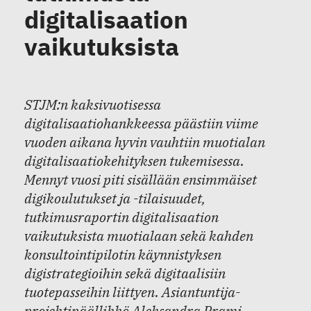
digitalisaation
vaikutuksista
STJM:n kaksivuotisessa
digitalisaatiohankkeessa päästiin viime
vuoden aikana hyvin vauhtiin muotialan
digitalisaatiokehityksen tukemisessa.
Mennyt vuosi piti sisällään ensimmäiset
digikoulutukset ja -tilaisuudet,
tutkimusraportin digitalisaation
vaikutuksista muotialaan sekä kahden
konsultointipilotin käynnistyksen
digistrategioihin sekä digitaalisiin
tuotepasseihin liittyen. Asiantuntija-
projektipäällikkö Aleksandra Prami