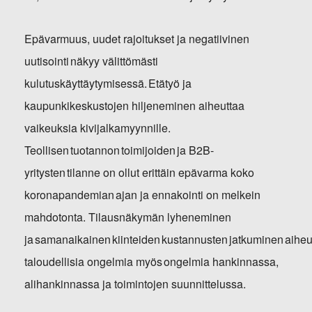
Epävarmuus, uudet rajoitukset ja negatiivinen
uutisointi näkyy välittömästi
kulutuskäyttäytymisessä. Etätyö ja
kaupunkikeskustojen hiljeneminen aiheuttaa
vaikeuksia kivijalkamyynnille.
Teollisen tuotannon toimijoiden ja B2B-
yritysten tilanne on ollut erittäin epävarma koko
koronapandemian ajan ja ennakointi on melkein
mahdotonta. Tilausnäkymän lyheneminen
ja samanaikainen kiinteiden kustannusten jatkuminen aiheutta
taloudellisia ongelmia myös ongelmia hankinnassa,
alihankinnassa ja toimintojen suunnittelussa.