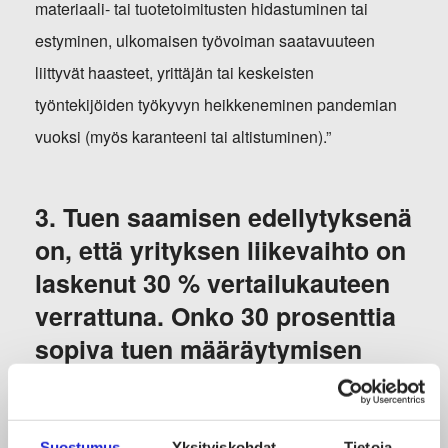
materiaali- tai tuotetoimitusten hidastuminen tai
estyminen, ulkomaisen työvoiman saatavuuteen
liittyvät haasteet, yrittäjän tai keskeisten
työntekijöiden työkyvyn heikkeneminen pandemian
vuoksi (myös karanteeni tai altistuminen).”
3. Tuen saamisen edellytyksenä
on, että yrityksen liikevaihto on
laskenut 30 % vertailukauteen
verrattuna. Onko 30 prosenttia
sopiva tuen määräytymisen
edellytyksenä?
Toimialallamme kausivaihtelut ovat yleisiä, mutta 30
Suostumus
Yksityiskohdat
Tietoja