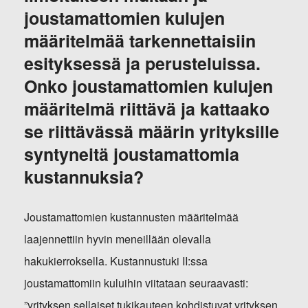
joustamattomien kulujen
määritelmää tarkennettaisiin
esityksessä ja perusteluissa.
Onko joustamattomien kulujen
määritelmä riittävä ja kattaako
se riittävässä määrin yrityksille
syntyneitä joustamattomia
kustannuksia?
Joustamattomien kustannusten määritelmää
laajennettiin hyvin meneillään olevalla
hakukierroksella. Kustannustuki II:ssa
joustamattomiin kuluihin viitataan seuraavasti:
”yrityksen sellaiset tukikauteen kohdistuvat yrityksen