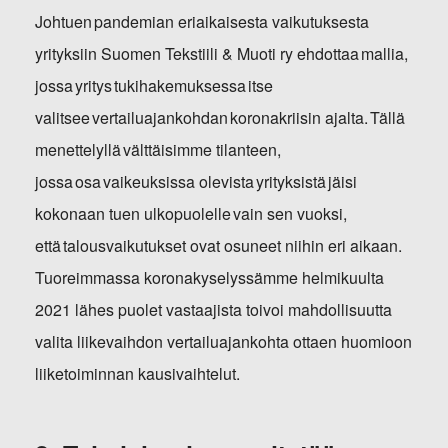
Johtuen pandemian eriaikaisesta vaikutuksesta
yrityksiin Suomen Tekstiili & Muoti ry ehdottaa mallia,
jossa yritys tukihakemuksessa itse
valitsee vertailuajankohdan koronakriisin ajalta. Tällä
menettelyllä välttäisimme tilanteen,
jossa osa vaikeuksissa olevista yrityksistä jäisi
kokonaan tuen ulkopuolelle vain sen vuoksi,
että talousvaikutukset ovat osuneet niihin eri aikaan.
Tuoreimmassa koronakyselyssämme helmikuulta
2021 lähes puolet vastaajista toivoi mahdollisuutta
valita liikevaihdon vertailuajankohta ottaen huomioon
liiketoiminnan kausivaihtelut.