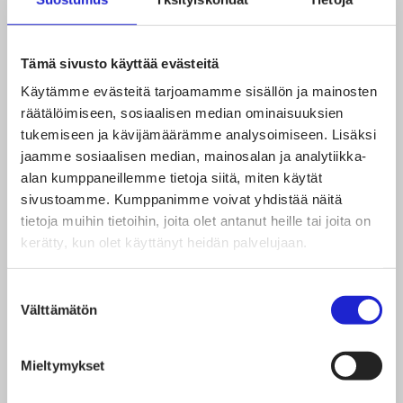
prosentin liikevaihdon pudotus normaalitasosta on
raju. Samalla kustannustuen laskentakaavan 30
Tämä sivusto käyttää evästeitä
prosentin ”myynnin aleneman omavastuuosuus”
Käytämme evästeitä tarjoamamme sisällön ja mainosten
vaikuttaa tukisummaa pienentävästi. Tähänastisilla
räätälöimiseen, sosiaalisen median ominaisuuksien
tukemiseen ja kävijämäärämme analysoimiseen. Lisäksi
tukikierroksilla on jo todettu, että tuki ei tavoita
jaamme sosiaalisen median, mainosalan ja analytiikka-
yrityksiä ja tukisummat jäävät yritysten menetyksiin ja
alan kumppaneillemme tietoja siitä, miten käytät
kustannuksiin nähden pieniksi – myös verrattuna
sivustoamme. Kumppanimme voivat yhdistää näitä
tietoja muihin tietoihin, joita olet antanut heille tai joita on
moniin muihin maihin. Suomen Tekstiili & Muoti ry
kerätty, kun olet käyttänyt heidän palvelujaan.
ehdottaa, että liikevaihtorajaa lasketaan 20
prosenttiin ja 30 prosentin myynnin aleneman
Suostumuksen
omavastuuosuus lasketaan 20 prosenttiin.
Välttämätön
valinta
Mieltymykset
4. Tuen enimmäismääräksi