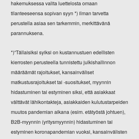
hakemuksessa valita luettelosta omaan
tilanteeseensa sopivan syyn *) ilman tarvetta
perustella asiaa sen tarkemmin, merkittävänä
parannuksena.
*)”Tällaisiksi syiksi on kustannustuen edellisten
kierrosten perusteella tunnistettu julkishallinnon
määräämät rajoitukset, kansainväliset
matkustusrajoitukset tai -suositukset, myynnin
hidastuminen tai estyminen siksi, että asiakkaat
välttävät lähikontakteja, asiakkaiden kulutustarpeiden
muutos pandemian aikana (esim. etätyöstä johtuen),
B2B-myynnin (yritysmyynnin) hidastuminen tai
estyminen koronapandemian vuoksi, kansainvälisten