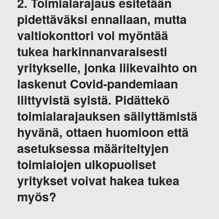
2. Toimialarajaus esitetään
pidettäväksi ennallaan, mutta
valtiokonttori voi myöntää
tukea harkinnanvaraisesti
yritykselle, jonka liikevaihto on
laskenut Covid-pandemiaan
liittyvistä syistä. Pidättekö
toimialarajauksen säilyttämistä
hyvänä, ottaen huomioon että
asetuksessa määriteltyjen
toimialojen ulkopuoliset
yritykset voivat hakea tukea
myös?