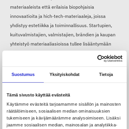
materiaaleista että erilaisia biopohjaisia
innovaatioita ja hich-tech-materiaaleja, joissa
yhdistyy estetiikka ja toiminnallisuus. Startupien,
kuituvalmistajien, valmistajien, brändien ja kaupan
yhteistyö materiaaliasioissa tullee lisääntymään
tänä vuonna.
Kaikki mukaan (Inclusive culture)
Suostumus
Yksityiskohdat
Tietoja
Arvopohjaisen toiminnan merkitys lisääntyy.
Tämä sivusto käyttää evästeitä
Kuluttajat ja työntekijät odottavat muotiyritysten
Käytämme evästeitä tarjoamamme sisällön ja mainosten
myös edistävän monimuotoisuutta ja kaikkien
räätälöimiseen, sosiaalisen median ominaisuuksien
ryhmien huomioimista. Yritysten mahdollisia
tukemiseen ja kävijämäärämme analysoimiseen. Lisäksi
jaamme sosiaalisen median, mainosalan ja analytiikka-
aloitteita tarkastellaan kriittisesti, joten aitous on