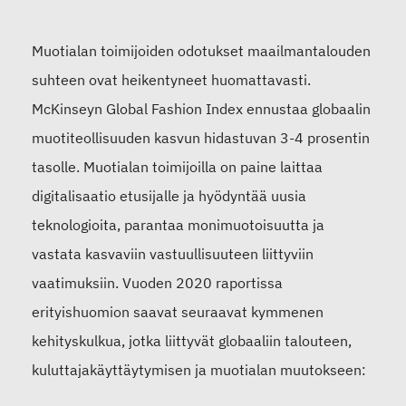
Muotialan toimijoiden odotukset maailmantalouden
suhteen ovat heikentyneet huomattavasti.
McKinseyn Global Fashion Index ennustaa globaalin
muotiteollisuuden kasvun hidastuvan 3-4 prosentin
tasolle. Muotialan toimijoilla on paine laittaa
digitalisaatio etusijalle ja hyödyntää uusia
teknologioita, parantaa monimuotoisuutta ja
vastata kasvaviin vastuullisuuteen liittyviin
vaatimuksiin. Vuoden 2020 raportissa
erityishuomion saavat seuraavat kymmenen
kehityskulkua, jotka liittyvät globaaliin talouteen,
kuluttajakäyttäytymisen ja muotialan muutokseen: