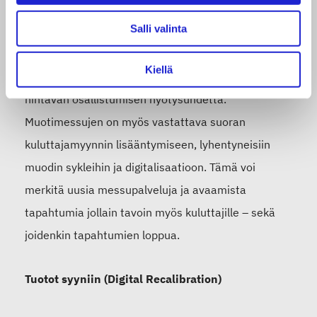
Messukentän murros (Unconventional
Salli valinta
Conventions)
Kiellä
Messukenttä on murroksessa ja yritykset pohtivat
hintavan osallistumisen hyötysuhdetta.
Muotimessujen on myös vastattava suoran
kuluttajamyynnin lisääntymiseen, lyhentyneisiin
muodin sykleihin ja digitalisaatioon. Tämä voi
merkitä uusia messupalveluja ja avaamista
tapahtumia jollain tavoin myös kuluttajille – sekä
joidenkin tapahtumien loppua.
Tuotot syyniin (Digital Recalibration)