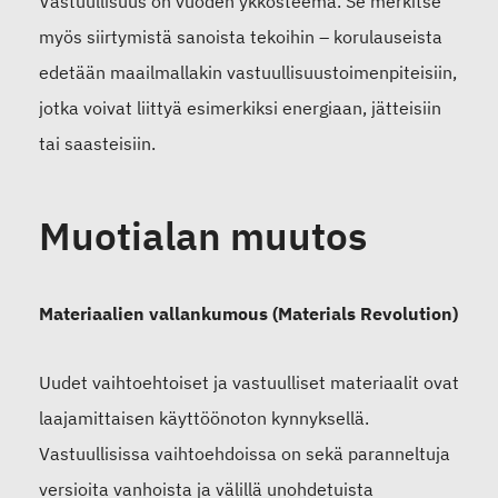
Vastuullisuus on vuoden ykkösteema. Se merkitse
myös siirtymistä sanoista tekoihin – korulauseista
edetään maailmallakin vastuullisuustoimenpiteisiin,
jotka voivat liittyä esimerkiksi energiaan, jätteisiin
tai saasteisiin.
Muotialan muutos
Materiaalien vallankumous (Materials Revolution)
Uudet vaihtoehtoiset ja vastuulliset materiaalit ovat
laajamittaisen käyttöönoton kynnyksellä.
Vastuullisissa vaihtoehdoissa on sekä paranneltuja
versioita vanhoista ja välillä unohdetuista