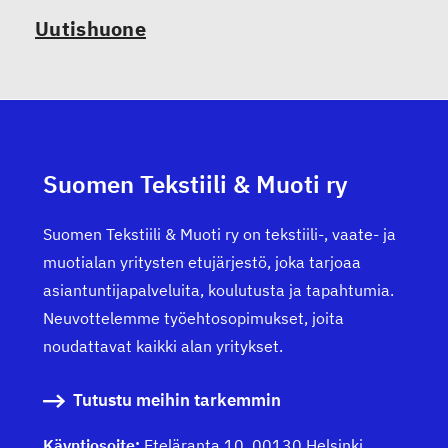
Uutishuone
Suomen Tekstiili & Muoti ry
Suomen Tekstiili & Muoti ry on tekstiili-, vaate- ja
muotialan yritysten etujärjestö, joka tarjoaa
asiantuntijapalveluita, koulutusta ja tapahtumia.
Neuvottelemme työehtosopimukset, joita
noudattavat kaikki alan yritykset.
Tutustu meihin tarkemmin
Käyntiosoite:
Eteläranta 10, 00130 Helsinki