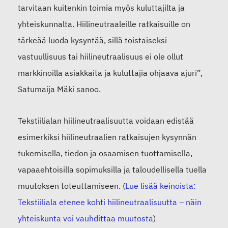
tarvitaan kuitenkin toimia myös kuluttajilta ja
yhteiskunnalta. Hiilineutraaleille ratkaisuille on
tärkeää luoda kysyntää, sillä toistaiseksi
vastuullisuus tai hiilineutraalisuus ei ole ollut
markkinoilla asiakkaita ja kuluttajia ohjaava ajuri”,
Satumaija Mäki sanoo.
Tekstiilialan hiilineutraalisuutta voidaan edistää
esimerkiksi hiilineutraalien ratkaisujen kysynnän
tukemisella, tiedon ja osaamisen tuottamisella,
vapaaehtoisilla sopimuksilla ja taloudellisella tuella
muutoksen toteuttamiseen. (
Lue lisää keinoista:
Tekstiiliala etenee kohti hiilineutraalisuutta – näin
yhteiskunta voi vauhdittaa muutosta
)