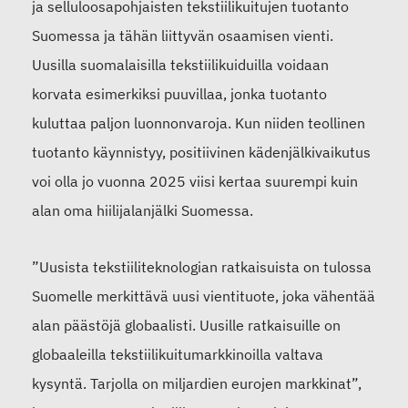
ja selluloosapohjaisten tekstiilikuitujen tuotanto
Suomessa ja tähän liittyvän osaamisen vienti.
Uusilla suomalaisilla tekstiilikuiduilla voidaan
korvata esimerkiksi puuvillaa, jonka tuotanto
kuluttaa paljon luonnonvaroja. Kun niiden teollinen
tuotanto käynnistyy, positiivinen kädenjälkivaikutus
voi olla jo vuonna 2025 viisi kertaa suurempi kuin
alan oma hiilijalanjälki Suomessa.
”Uusista tekstiiliteknologian ratkaisuista on tulossa
Suomelle merkittävä uusi vientituote, joka vähentää
alan päästöjä globaalisti. Uusille ratkaisuille on
globaaleilla tekstiilikuitumarkkinoilla valtava
kysyntä. Tarjolla on miljardien eurojen markkinat”,