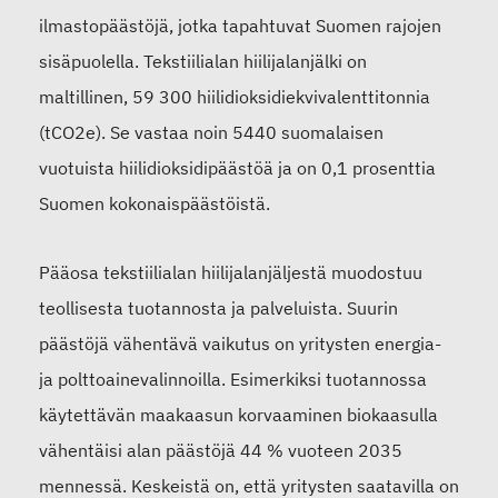
ilmastopäästöjä, jotka tapahtuvat Suomen rajojen
sisäpuolella. Tekstiilialan hiilijalanjälki on
maltillinen, 59 300 hiilidioksidiekvivalenttitonnia
(tCO2e). Se vastaa noin 5440 suomalaisen
vuotuista hiilidioksidipäästöä ja on 0,1 prosenttia
Suomen kokonaispäästöistä.
Pääosa tekstiilialan hiilijalanjäljestä muodostuu
teollisesta tuotannosta ja palveluista. Suurin
päästöjä vähentävä vaikutus on yritysten energia-
ja polttoainevalinnoilla. Esimerkiksi tuotannossa
käytettävän maakaasun korvaaminen biokaasulla
vähentäisi alan päästöjä 44 % vuoteen 2035
mennessä. Keskeistä on, että yritysten saatavilla on