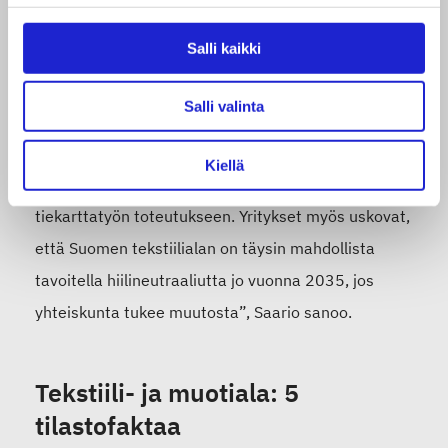
yhteistyössä Gaia Consulting Oy:n kanssa. Gaia
Salli kaikki
Consultingin liiketoimintajohtaja
Mari Saario
haluaa
nostaa esiin sen arvokkaan työn, jota alan
Salli valinta
yrityksissä on tehty.
Kiellä
”Tekstiilialan yritykset lähtivät innokkaasti mukaan
tiekarttatyön toteutukseen. Yritykset myös uskovat,
että Suomen tekstiilialan on täysin mahdollista
tavoitella hiilineutraaliutta jo vuonna 2035, jos
yhteiskunta tukee muutosta”, Saario sanoo.
Tekstiili- ja muotiala: 5
tilastofaktaa