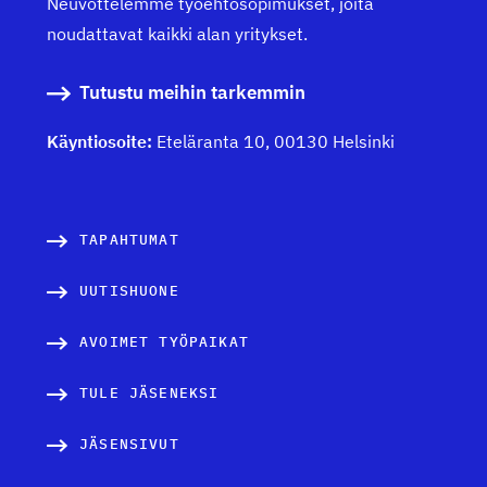
Neuvottelemme työehtosopimukset, joita
noudattavat kaikki alan yritykset.
Tutustu meihin tarkemmin
Käyntiosoite:
Eteläranta 10, 00130 Helsinki
TAPAHTUMAT
UUTISHUONE
AVOIMET TYÖPAIKAT
TULE JÄSENEKSI
JÄSENSIVUT