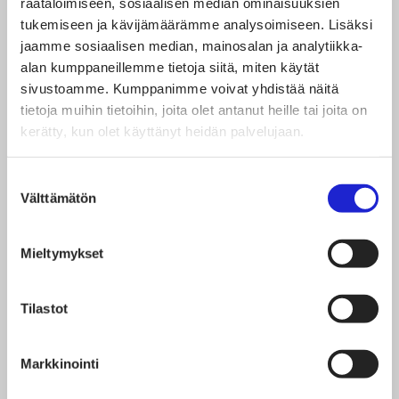
räätälöimiseen, sosiaalisen median ominaisuuksien
tarkastelemalla suomalaisyritysten jalanjälkeä ja
tukemiseen ja kävijämäärämme analysoimiseen. Lisäksi
vaikutusmahdollisuuksia koko arvoketjussa”,
jaamme sosiaalisen median, mainosalan ja analytiikka-
alan kumppaneillemme tietoja siitä, miten käytät
Satumaija Mäki kertoo.
sivustoamme. Kumppanimme voivat yhdistää näitä
tietoja muihin tietoihin, joita olet antanut heille tai joita on
kerätty, kun olet käyttänyt heidän palvelujaan.
Yritykset aktiivisesti mukana
Suostumuksen
Hiilineutraali tekstiiliala -tiekarttatyö on osa
Välttämätön
valinta
hallituksen, ministeriöiden ja toimialaliittojen välistä
yhteistyötä Suomen hiilineutraalisuustavoitteen
Mieltymykset
saavuttamiseksi vuonna 2035. Alan yritykset ja
Tilastot
sidosryhmät osallistuivat aktiivisesti tiekarttatyön
toteuttamiseen.
Markkinointi
Hiilineutraali tekstiiliala -tiekartta toteutettiin