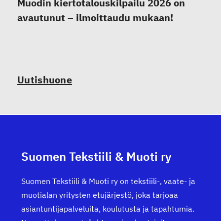
Muodin kiertotalouskilpailu 2026 on
avautunut – ilmoittaudu mukaan!
Uutishuone
Suomen Tekstiili & Muoti ry
Suomen Tekstiili & Muoti ry on tekstiili-, vaate- ja
muotialan yritysten etujärjestö, joka tarjoaa
asiantuntijapalveluita, koulutusta ja tapahtumia.