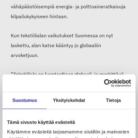
vähäpäästöisempiä energia- ja polttoaineratkaisuja
kilpailukykyiseen hintaan.
Kun tekstiilialan vaikutukset Suomessa on nyt
laskettu, alan katse kääntyy jo globaaliin
arvoketjuun.
”Tekstiiliala on luonteeltaan globaali, ja merkittävä
osa suomalaisyritysten tuotteiden
ilmastopäästöistä syntyy väistämättä Suomen
Suostumus
Yksityiskohdat
Tietoja
rajojen ulkopuolella. Tämä tiekartta, jossa on
ensimmäistä kertaa selvitetty alan hiilijalanjälki
Tämä sivusto käyttää evästeitä
Suomessa, on tärkeä askelmerkki tekstiilialan
Käytämme evästeitä tarjoamamme sisällön ja mainosten
päästöjen vähentämisessä. Aiomme jatkaa työtä