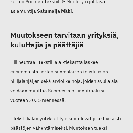
kertoo Suomen Tekstiili & Muoti ry:n johtava
asiantuntija
Satumaija Mäki
.
Muutokseen tarvitaan yrityksiä,
kuluttajia ja päättäjiä
Hiilineutraali tekstiiliala -tiekartta laskee
ensimmäistä kertaa suomalaisen tekstiilialan
hiilijalanjäljen sekä arvioi keinoja, joiden avulla ala
voidaan muuttaa Suomessa hiilineutraaliksi
vuoteen 2035 mennessä.
”Tekstiilialan yritykset työskentelevät jo aktiivisesti
päästöjen vähentämiseksi. Muutoksen tueksi