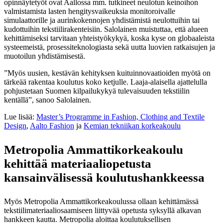
opinnäytetyöt ovat Aallossa mm. tutkineet neulotun keinoihon
valmistamista lasten hengitysvaikeuksia monitoroivalle
simulaattorille ja aurinkokennojen yhdistämistä neulottuihin tai
kudottuihin tekstiilirakenteisiin. Salolainen muistuttaa, että alueen
kehittämiseksi tarvitaan yhteistyökykyä, koska kyse on globaaleista
systeemeistä, prosessiteknologiasta sekä uutta luovien ratkaisujen ja
muotoilun yhdistämisestä.
”Myös uusien, kestävän kehityksen kuituinnovaatioiden myötä on
tärkeää rakentaa koulutus koko ketjulle. Laaja-alaisella ajattelulla
pohjustetaan Suomen kilpailukykyä tulevaisuuden tekstiilin
kentällä”, sanoo Salolainen.
Lue lisää:
Master’s Programme in Fashion, Clothing and Textile
Design
,
Aalto Fashion
ja
Kemian tekniikan korkeakoulu
Metropolia Ammattikorkeakoulu
kehittää materiaaliopetusta
kansainvälisessä koulutushankkeessa
Myös Metropolia Ammattikorkeakoulussa ollaan kehittämässä
tekstiilimateriaaliosaamiseen liittyvää opetusta syksyllä alkavan
hankkeen kautta. Metropolia aloittaa koulutuksellisen