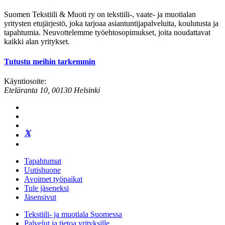
Suomen Tekstiili & Muoti ry on tekstiili-, vaate- ja muotialan
yritysten etujärjestö, joka tarjoaa asiantuntijapalveluita, koulutusta ja
tapahtumia. Neuvottelemme työehtosopimukset, joita noudattavat
kaikki alan yritykset.
Tutustu meihin tarkemmin
Käyntiosoite:
Eteläranta 10, 00130 Helsinki
Tapahtumat
Uutishuone
Avoimet työpaikat
Tule jäseneksi
Jäsensivut
Tekstiili- ja muotiala Suomessa
Palvelut ja tietoa yrityksille