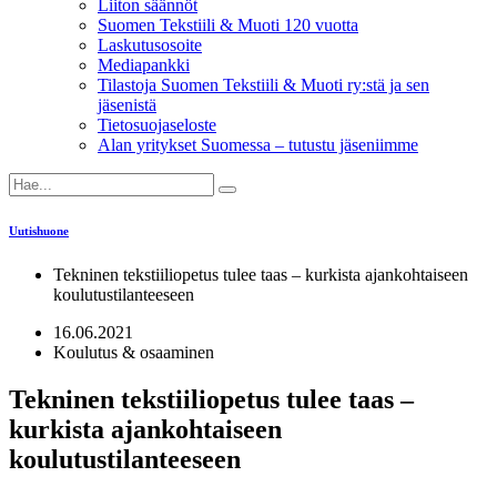
Liiton säännöt
Suomen Tekstiili & Muoti 120 vuotta
Laskutusosoite
Mediapankki
Tilastoja Suomen Tekstiili & Muoti ry:stä ja sen
jäsenistä
Tietosuojaseloste
Alan yritykset Suomessa – tutustu jäseniimme
Uutishuone
Tekninen tekstiiliopetus tulee taas – kurkista ajankohtaiseen
koulutustilanteeseen
16.06.2021
Koulutus & osaaminen
Tekninen tekstiiliopetus tulee taas –
kurkista ajankohtaiseen
koulutustilanteeseen