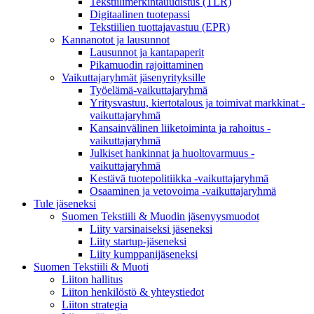
Tekstiilimerkintäuudistus (TLR)
Digitaalinen tuotepassi
Tekstiilien tuottajavastuu (EPR)
Kannanotot ja lausunnot
Lausunnot ja kantapaperit
Pikamuodin rajoittaminen
Vaikuttajaryhmät jäsenyrityksille
Työelämä-vaikuttajaryhmä
Yritysvastuu, kiertotalous ja toimivat markkinat -
vaikuttajaryhmä
Kansainvälinen liiketoiminta ja rahoitus -
vaikuttajaryhmä
Julkiset hankinnat ja huoltovarmuus -
vaikuttajaryhmä
Kestävä tuotepolitiikka​ -vaikuttajaryhmä
Osaaminen ja vetovoima -vaikuttajaryhmä
Tule jäseneksi
Suomen Tekstiili & Muodin jäsenyysmuodot
Liity varsinaiseksi jäseneksi
Liity startup-jäseneksi
Liity kumppani­jäseneksi
Suomen Tekstiili & Muoti
Liiton hallitus
Liiton henkilöstö & yhteystiedot
Liiton strategia