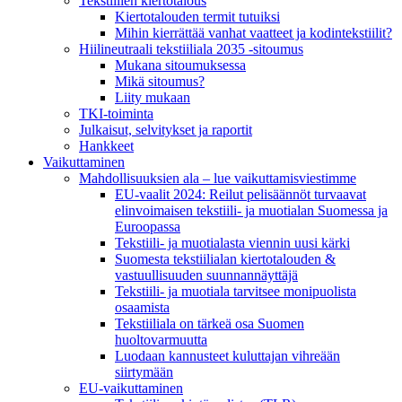
Tekstiilien kiertotalous
Kiertotalouden termit tutuiksi
Mihin kierrättää vanhat vaatteet ja kodintekstiilit?
Hiilineutraali tekstiiliala 2035 -sitoumus
Mukana sitoumuksessa
Mikä sitoumus?
Liity mukaan
TKI-toiminta
Julkaisut, selvitykset ja raportit
Hankkeet
Vaikuttaminen
Mahdollisuuksien ala – lue vaikuttamis­viestimme
EU-vaalit 2024: Reilut pelisäännöt turvaavat
elinvoimaisen tekstiili- ja muotialan Suomessa ja
Euroopassa
Tekstiili- ja muotialasta viennin uusi kärki
Suomesta tekstiilialan kiertotalouden &
vastuullisuuden suunnannäyttäjä
Tekstiili- ja muotiala tarvitsee monipuolista
osaamista
Tekstiiliala on tärkeä osa Suomen
huoltovarmuutta
Luodaan kannusteet kuluttajan vihreään
siirtymään
EU-vaikuttaminen