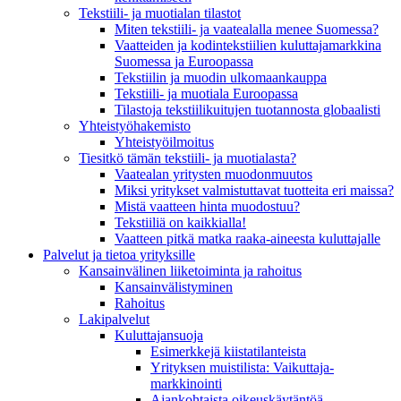
Tekstiili- ja muotialan tilastot
Miten tekstiili- ja vaatealalla menee Suomessa?
Vaatteiden ja kodintekstiilien kuluttajamarkkina
Suomessa ja Euroopassa
Tekstiilin ja muodin ulkomaankauppa
Tekstiili- ja muotiala Euroopassa
Tilastoja tekstiilikuitujen tuotannosta globaalisti
Yhteistyö­hakemisto
Yhteistyöilmoitus
Tiesitkö tämän tekstiili- ja muotialasta?
Vaatealan yritysten muodonmuutos
Miksi yritykset valmistuttavat tuotteita eri maissa?
Mistä vaatteen hinta muodostuu?
Tekstiiliä on kaikkialla!
Vaatteen pitkä matka raaka-aineesta kuluttajalle
Palvelut ja tietoa yrityksille
Kansainvälinen liiketoiminta ja rahoitus
Kansain­välistyminen
Rahoitus
Lakipalvelut
Kuluttajansuoja
Esimerkkejä kiistatilanteista
Yrityksen muistilista: Vaikuttaja­
markkinointi
Ajankohtaista oikeuskäytäntöä