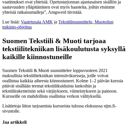
vaatimukset ovat yhteisiä. Opetustarjonnan ajantasaisen sisällön ja
saatavuuden ylläpitäminen ovat myös haasteita, joihin etsimme
yhteisiä ratkaisumalleja”, Amgwerd tiivistää.
Lue lisää:
Vaatetusala AMK
ja
Tekstiilisuunnittelu, Muotoilun
tutkinto-ohjelma
Suomen Tekstiili & Muoti tarjoaa
tekstiilitekniikan lisäkoulutusta syksyllä
kaikille kiinnostuneille
Suomen Tekstiili & Muoti suunnittelee loppuvuoteen 2021
maksullisia tekstiilitekniikan intensiivikursseja, joille voivat
osallistua kaikkia aiheesta kiinnostuneet. Kolme 1–2 päivän kurssia
pitävät sisällään teemat tekstiilikuiduista lankoihin ja
tekstiilirakenteisiin sekä värjäykseen, viimeistykseen ja painoon.
Kursseille on mahdollista osallistua verkon välityksellä.
Lisätietoja liiton tarjoamista kursseista tulossa elokuussa stjm.fi-
sivustolle.
Jaa artikkeli