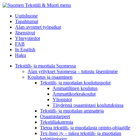
menu
Uutishuone
Tapahtumat
Alan avoimet työpaikat
Jäsensivut
Yhteystiedot
FAB
In English
Haku
Tekstiili- ja muotiala Suomessa
Alan yritykset Suomessa – tutustu jäseniimme
Koulutus ja osaaminen
Tekstiili- ja muotialan koulutuspolut
Ammatillinen koulutus
Ammattikorkeakoulut
Yliopistot
Täydennä osaamistasi koulutuksissa
Tekstiili- ja muotialan ammatteja
Osaamistarpeet
Tekstiiliakatemia
Tietoa tekstiili- ja muotialasta opinto-ohjaajille
Tex-Inno ry – tukea tekstiili- ja muotialan
kehittämiseen