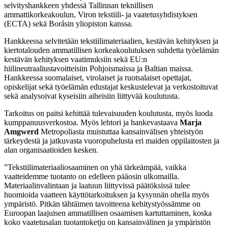
selvityshankkeen yhdessä Tallinnan teknillisen
ammattikorkeakoulun, Viron tekstiili- ja vaatetusyhdistyksen
(ECTA) sekä Boråsin yliopiston kanssa.
Hankkeessa selvitetään tekstiilimateriaalien, kestävän kehityksen ja
kiertotalouden ammatillisen korkeakoulutuksen suhdetta työelämän
kestävän kehityksen vaatimuksiin sekä EU:n
hiilineutraaliustavoitteisiin Pohjoismaissa ja Baltian maissa.
Hankkeessa suomalaiset, virolaiset ja ruotsalaiset opettajat,
opiskelijat sekä työelämän edustajat keskustelevat ja verkostoituvat
sekä analysoivat kyseisiin aiheisiin liittyvää koulutusta.
Tarkoitus on paitsi kehittää tulevaisuuden koulutusta, myös luoda
kumppanuusverkostoa.
Myös lehtori ja hankevastaava
Marja
Amgwerd
Metropoliasta muistuttaa kansainvälisen yhteistyön
tärkeydestä ja jatkuvasta vuoropuhelusta eri maiden oppilaitosten ja
alan organisaatioiden kesken.
”Tekstiilimateriaaliosaaminen on yhä tärkeämpää, vaikka
vaatteidemme tuotanto on edelleen pääosin ulkomailla.
Materiaalinvalintaan ja laatuun liittyvissä päätöksissä tulee
huomioida vaatteen käyttötarkoituksen ja kysynnän ohella myös
ympäristö. Pitkän tähtäimen tavoitteena kehitystyössämme on
Euroopan laajuisen ammatillisen osaamisen kartuttaminen, koska
koko vaatetusalan tuotantoketju on kansainvälinen ja ympäristön