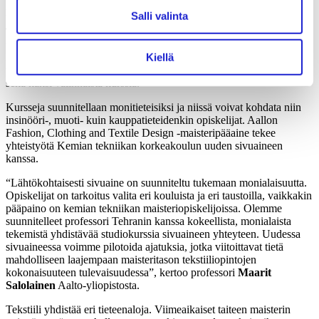
Aalto-yliopisto vahvisti tekstiilitekniikan osaamistaan syksyllä 2020,
Salli valinta
kun Kemian tekniikan korkeakouluun palkattiin professori
Ali
Tehrani
. Hän on aloittanut tekstiilikemian kurssien opettamisen jo
tämän vuoden alussa, ja uusi tekstiilikemian lyhyt sivuaine (25 op)
käynnistyy vuonna 2022. Se tulee pitämään sisällään kurssit
Kiellä
tekstiilikuiduista, tekstiilien värjäämisestä, tekstiilien viimeistyksestä
sekä kaksi valinnaista kurssia.
Kursseja suunnitellaan monitieteisiksi ja niissä voivat kohdata niin
insinööri-, muoti- kuin kauppatieteidenkin opiskelijat. Aallon
Fashion, Clothing and Textile Design -maisteripääaine tekee
yhteistyötä Kemian tekniikan korkeakoulun uuden sivuaineen
kanssa.
“Lähtökohtaisesti sivuaine on suunniteltu tukemaan monialaisuutta.
Opiskelijat on tarkoitus valita eri kouluista ja eri taustoilla, vaikkakin
pääpaino on kemian tekniikan maisteriopiskelijoissa. Olemme
suunnitelleet professori Tehranin kanssa kokeellista, monialaista
tekemistä yhdistävää studiokurssia sivuaineen yhteyteen. Uudessa
sivuaineessa voimme pilotoida ajatuksia, jotka viitoittavat tietä
mahdolliseen laajempaan maisteritason tekstiiliopintojen
kokonaisuuteen tulevaisuudessa”, kertoo professori
Maarit
Salolainen
Aalto-yliopistosta.
Tekstiili yhdistää eri tieteenaloja. Viimeaikaiset taiteen maisterin