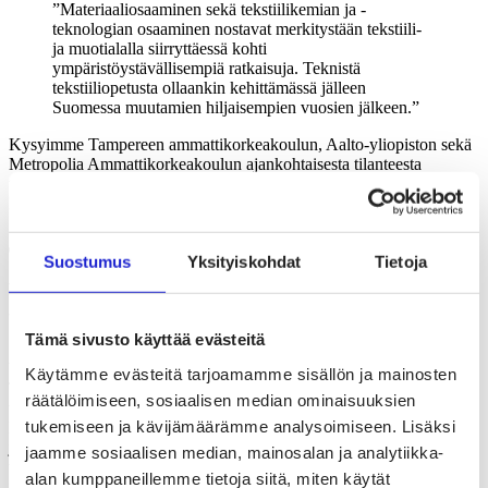
Materiaaliosaaminen sekä tekstiilikemian ja -
teknologian osaaminen nostavat merkitystään tekstiili-
ja muotialalla siirryttäessä kohti
ympäristöystävällisempiä ratkaisuja. Teknistä
tekstiiliopetusta ollaankin kehittämässä jälleen
Suomessa muutamien hiljaisempien vuosien jälkeen.
Kysyimme Tampereen ammattikorkeakoulun, Aalto-yliopiston sekä
Metropolia Ammattikorkeakoulun ajankohtaisesta tilanteesta
teknisen tekstiiliopetuksen kehittämisessä. Myös Suomen Tekstiili ja
Muoti ry tarjoaa koulutusta tekstiilitekniikasta ensi syksynä.
Tampereen ammattikorkeakoulu pilotoi
Suostumus
Yksityiskohdat
Tietoja
uutta opintokokonaisuutta
tekstiilitekniikasta
Tämä sivusto käyttää evästeitä
Vielä vajaa 10 vuotta sitten tekstiili-insinöörejä kouluttanut
Käytämme evästeitä tarjoamamme sisällön ja mainosten
Tampereen ammattikorkeakoulu (TAMK) on palauttamassa
räätälöimiseen, sosiaalisen median ominaisuuksien
tekstiiliopintoja opintovalikoimaansa ensi syksynä.
tukemiseen ja kävijämäärämme analysoimiseen. Lisäksi
Biotuotetekniikan koulutusohjelmassa voi silloin erikoistua paperi-
ja pakkausosaamisen lisäksi myös tekstiiliin. Tekstiiliopintoihin ovat
jaamme sosiaalisen median, mainosalan ja analytiikka-
tervetulleita myös muut TAMKin opiskelijat – tarvitaanhan tekstiili-
alan kumppaneillemme tietoja siitä, miten käytät
ja muotialalla monipuolisesti eri alojen osaajia.