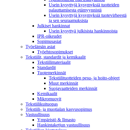
Usein kysyttyjä kysymyksiä tuotteiden
palauttamisesta etämyynnistä
Usein kysyttyjä kysymyksiä tuotevirheestä
ja sen seuraamuksista
Julkiset hankinnat
Usein kysyttyä julkisista hankinnoista
IPR-oikeudet
Sopimusasiat
Työelämän asiat
Työehto­sopimukset
Tekstiilit, standardit ja kemikaalit
Tekstiilimateriaalit
Standardit
Tuotemerkinnät
Tekstiilituotteiden pesu- ja hoito-ohjeet
Muut merkinnät
Suojavaatteiden merkinnät
Kemikaalit
Mikromuovit
Tekstiilikuitu­opas
Tekstiili- ja muotialan kasvusopimus
Vastuullisuus
Ympäristö & Ilmasto
Hankintaketjun vastuullisuus