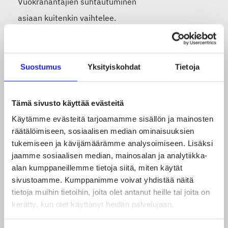
Vuokranantajien suhtautuminen
asiaan
kuitenkin
vaihtelee.
”Tilapäinen vapautus vuokrasta
tai vuokran
alennus
olisi
edelleen
tärkeä
ä
. Vuokrien maksun
Suostumus
Yksityiskohdat
Tietoja
siirtäminen parin-kolmen kuukauden päähän ei
valitettavasti auta yrityksiä, vaan nyt tarvitaan
Tämä sivusto käyttää evästeitä
konkreettista vastaantuloa”, Anne
Ruokamo
Käytämme evästeitä tarjoamamme sisällön ja mainosten
sanoo
.
räätälöimiseen, sosiaalisen median ominaisuuksien
tukemiseen ja kävijämäärämme analysoimiseen. Lisäksi
jaamme sosiaalisen median, mainosalan ja analytiikka-
alan kumppaneillemme tietoja siitä, miten käytät
Helpotusta verkkokaupasta
sivustoamme. Kumppanimme voivat yhdistää näitä
ja
kasvomaskien valmistuksesta
tietoja muihin tietoihin, joita olet antanut heille tai joita on
kerätty, kun olet käyttänyt heidän palvelujaan.
Alan yritykset ovat kehittäneet erilaisia