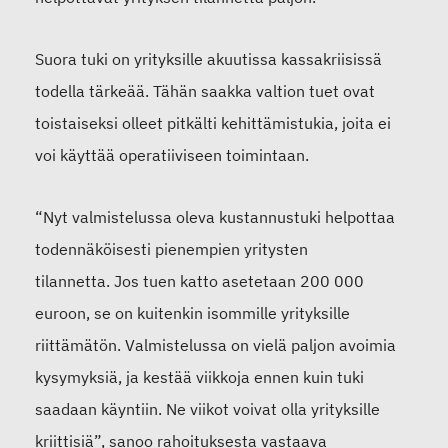
Suora tuki on yrityksille akuutissa kassakriisissä
todella tärkeää.
Tähän saakka valtion tuet ovat
toistaiseksi olleet pitkälti kehittämistukia, joita ei
voi käyttää operatiiviseen toimintaan.
“
Nyt valmistelussa oleva kustannustu
ki helpottaa
todennäköisesti pienempien yritysten
tilannetta.
Jos tuen katto asetetaan 200 000
euroon, se on
kuitenkin
isommille yrityksille
riittämätön
. Valmistelussa on vielä paljon avoimia
kysymyksiä, ja kestää viikkoja ennen kuin tuki
saadaan käyntiin. Ne viikot voivat olla yrityksille
kriittisiä
”, sanoo
r
ahoituksesta vastaava