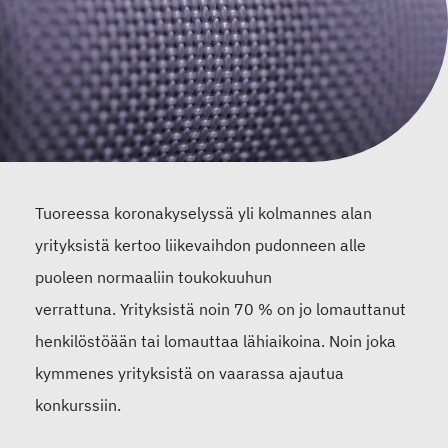
Tuoreessa koronakyselyssä
yli kolmannes
alan
yrityksistä kertoo liikevaihdon pudonneen alle
puoleen normaaliin toukokuuhun
verrattuna.
Y
rityksistä noin 70 % on jo lomauttanut
henkilöstöään tai lomauttaa lähiaikoina.
Noin joka
kymmenes
yrityksistä on vaarassa ajautua
konkurssiin.