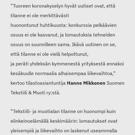
”
Tuoreen koronakyselyn hyvät uut
iset ovat, että
tilanne ei ole merkittävästi
huonontunut
huhtikuusta
: konkurssia pelkäävien
osuus ei ole kasvanut, ja lomautuksia tehneiden
osuus
on
suunnilleen sama
.
Ikävä uutinen on se,
että tilanne ei ole vielä helpottunut,
ja
peräti
yhdeksän kymmenestä yrityksestä ennakoi
kesäkuulle normaalia alhaisempaa liikevaihtoa,”
kertoo tilastoasiantuntija
Hanne Mikkonen
Suomen
Tekstiili & Muoti ry:stä.
”
Tekstiili- ja muotialan
tilanne on huonompi kuin
elinkeinoelämällä keskimäärin
: lomautukset ovat
yleisempiä ja liikevaihto on laskenut useammalla