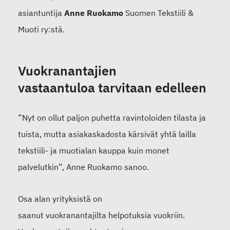
asiantuntija
Anne
Ruokamo
Suomen Tekstiili &
Muoti ry:stä.
V
uokranantajien
vastaantuloa
tarvitaan
edelleen
”Nyt on ollut paljon puhetta ravintoloiden tilasta ja
tuista, mutta asiakaskadosta kärsivät yhtä lailla
tekstiili- ja muotialan kauppa kuin monet
palvelutkin”,
Anne Ruokamo
sanoo
.
Osa alan yrityksistä on
saanut
vuokranantajilta
helpotuksia vuok
r
iin
.