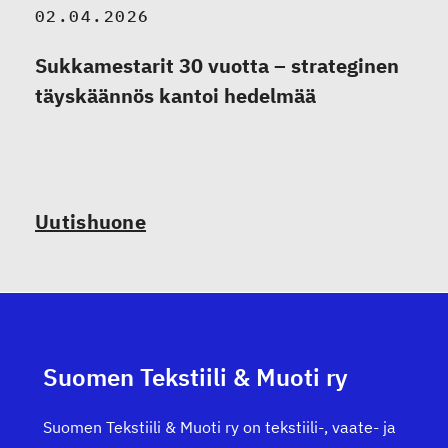
02.04.2026
Sukkamestarit 30 vuotta – strateginen
täyskäännös kantoi hedelmää
Uutishuone
Suomen Tekstiili & Muoti ry
Suomen Tekstiili & Muoti ry on tekstiili-, vaate- ja