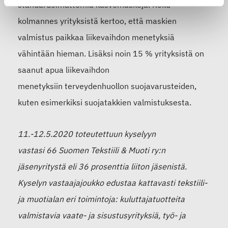
stan
dardoimattomia kasvomaskeja.
Reilu
kolmannes yrityksistä
kertoo, että
maskien
valmistus paikkaa liikevaihdon menetyksiä
vähintään hieman.
Lisäksi n
oin 15 % yrityksistä on
saanut apua liikevaihdon
menetyksiin
terveydenhuollon
suojavarustei
den
,
kuten esimerkiksi suojatakkien
valmistuksesta
.
1
1
.-1
2
.
5
.2020 toteutettuun kyselyyn
vastasi
66
Suomen Tekstiili & Muoti ry:n
jäsenyritystä eli
36
prosenttia liiton jäsenistä.
Kyselyn vastaajajoukko edustaa kattavasti tekstiili-
ja muotialan eri toimintoja: kuluttajatuotteita
valmistavia vaate- ja sisustusyrityksiä, työ- ja