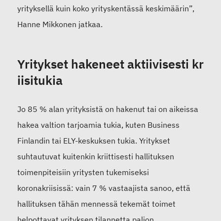
yrityksellä kuin koko yrityskentässä keskimäärin”,
Hanne Mikkonen jatkaa.
Y
r
i
tykset
hakeneet
aktiivisest
i
kr
iisitukia
Jo 85
% alan yrityksistä on hakenut tai on aikeissa
hakea valtion tarjoamia tukia, kuten Business
Finlandin tai ELY-keskuksen tukia.
Yritykset
suhtautuvat kuitenkin kriittisesti
hallit
u
ksen
toimenpiteisiin yritysten tukemiseksi
koronakriisissä:
vain 7 % vastaajista sanoo, että
hallituksen
tähän mennessä tekemät
toimet
helpottavat yrityksen tilannetta paljon.