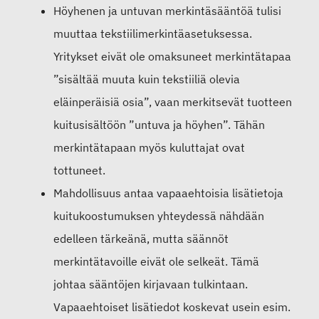
Höyhenen ja untuvan merkintäsääntöä tulisi
muuttaa tekstiilimerkintäasetuksessa.
Yritykset eivät ole omaksuneet merkintätapaa
”sisältää muuta kuin tekstiiliä olevia
eläinperäisiä osia”, vaan merkitsevät tuotteen
kuitusisältöön ”untuva ja höyhen”. Tähän
merkintätapaan myös kuluttajat ovat
tottuneet.
Mahdollisuus antaa vapaaehtoisia lisätietoja
kuitukoostumuksen yhteydessä nähdään
edelleen tärkeänä, mutta säännöt
merkintätavoille eivät ole selkeät. Tämä
johtaa sääntöjen kirjavaan tulkintaan.
Vapaaehtoiset lisätiedot koskevat usein esim.