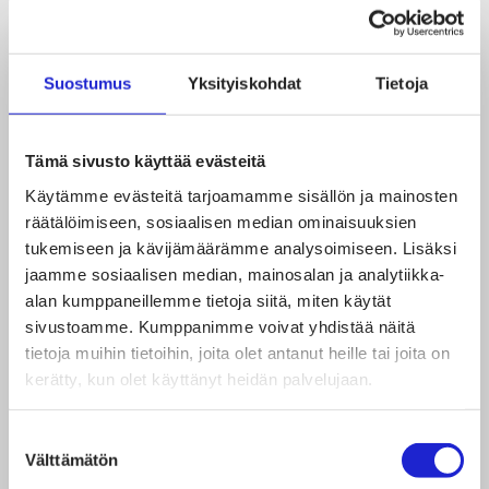
Yhtenä ratkaisuna voisi olla esimerkiksi se, että
kuitukoostumus lukisi fyysisessä lapussa vain
englanniksi ja hoito-ohjeet olisivat ISO 3756
Suostumus
Yksityiskohdat
Tietoja
‑symbolein kuvattuna.
Tämä sivusto käyttää evästeitä
ALKUPERÄMAAMERKINTÄ SEKÄ
Käytämme evästeitä tarjoamamme sisällön ja mainosten
KOKOTIETO PAKOLLISIKSI
räätälöimiseen, sosiaalisen median ominaisuuksien
tukemiseen ja kävijämäärämme analysoimiseen. Lisäksi
jaamme sosiaalisen median, mainosalan ja analytiikka-
Tekstiilituotteiden alkuperän merkintöihin liittyvä
alan kumppaneillemme tietoja siitä, miten käytät
keskustelu on ollut pinnalla jo vuosia. Suomen
sivustoamme. Kumppanimme voivat yhdistää näitä
Tekstiili & Muoti näkee, että alkuperämaamerkintä
tietoja muihin tietoihin, joita olet antanut heille tai joita on
kerätty, kun olet käyttänyt heidän palvelujaan.
voisi olla EU:ssa pakollinen. Suurin osa yrityksistä
käyttää jo nyt merkintää vapaaehtoisesti
Suostumuksen
vastatakseen kuluttajien odotuksiin. On kuitenkin
Välttämätön
valinta
huomioitava, että alkuperämaasäännöt eivät