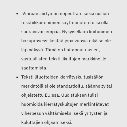
Vihreän siirtymän nopeuttamiseksi uusien
tekstiilikuitunimien käyttöönoton tulisi olla
suoraviivaisempaa. Nykyisellään kuitunimen
hakuprosessi kestää jopa vuosia eikä se ole
läpinäkyvä. Tämä on haitannut uusien,
vastuullisten tekstiilikuitujen markkinoille
saattamista.
Tekstiilituotteiden kierrätyskuitusisällön
merkintöjä ei ole standardoitu, säännelty tai
ohjeistettu EU:ssa. Uudistuksen tulisi
huomioida kierrätyskuitujen merkintätavat
viherpesun välttämiseksi sekä yritysten ja
kuluttajien ohjaamiseksi.