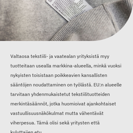
Valtaosa tekstiili- ja vaatealan yrityksistä myy
tuotteitaan usealla markkina-alueella, minkä vuoksi
nykyisten toisistaan poikkeavien kansallisten
sääntöjen noudattaminen on työlästä. EU:n alueelle
tarvitaan yhdenmukaistetut tekstiilituotteiden
merkintäsäännöt, jotka huomioivat ajankohtaiset
vastuullisuusnäkökulmat mutta vähentävät
viherpesua. Tämä olisi sekä yritysten että
kuluttajien etu.