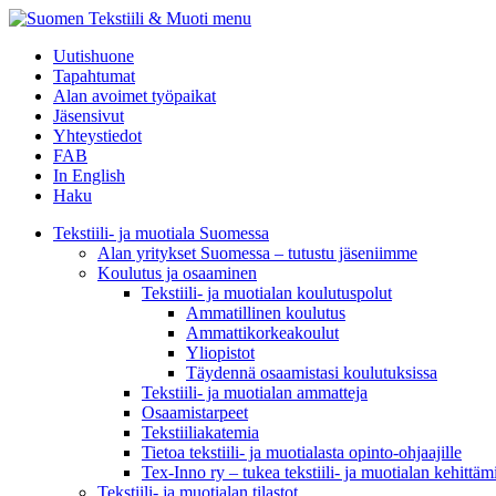
menu
Uutishuone
Tapahtumat
Alan avoimet työpaikat
Jäsensivut
Yhteystiedot
FAB
In English
Haku
Tekstiili- ja muotiala Suomessa
Alan yritykset Suomessa – tutustu jäseniimme
Koulutus ja osaaminen
Tekstiili- ja muotialan koulutuspolut
Ammatillinen koulutus
Ammattikorkeakoulut
Yliopistot
Täydennä osaamistasi koulutuksissa
Tekstiili- ja muotialan ammatteja
Osaamistarpeet
Tekstiiliakatemia
Tietoa tekstiili- ja muotialasta opinto-ohjaajille
Tex-Inno ry – tukea tekstiili- ja muotialan kehittäm
Tekstiili- ja muotialan tilastot