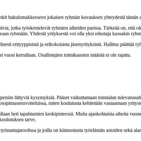
inkit hakulomakkeeseen jokaisen ryhmän kuvauksen yhteydestä tämän ar
oimivia, jotka työskentelevät ryhmien aiheiden parissa. Tärkeää on, että
seaan ryhmään. Yhdestä yrityksestä voi olla yksi edustaja kussakin ryhm
uolisesti erityyppisistä ja erikokoisista jäsenyrityksistä. Hallitus päät
 vuosi kerrallaan. Osallistujien toimikausien määrää ei ole rajattu.
peisiin liittyviä kysymyksiä. Pääset vaikuttamaan toimialan tulevaisuud
yöehtosopimusneuvotteluissa, miten koulutusta kehitetään vastaamaan yritys
llaan heti tapahtumien keskipisteessä. Muita ajankohtaisia aiheita vuon
ikoulutuksen tarve.
 työnantajaroolissa ja joilla on kiinnostusta työelämän asioiden sekä a