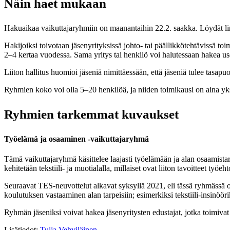
Näin haet mukaan
Hakuaikaa vaikuttajaryhmiin on maanantaihin 22.2. saakka. Löydät l
Hakijoiksi toivotaan jäsenyrityksissä johto- tai päällikkötehtävissä t
2–4 kertaa vuodessa. Sama yritys tai henkilö voi halutessaan hakea u
Liiton hallitus huomioi jäseniä nimittäessään, että jäseniä tulee tasap
Ryhmien koko voi olla 5–20 henkilöä, ja niiden toimikausi on aina yksi
Ryhmien tarkemmat kuvaukset
Työelämä ja osaaminen -vaikuttajaryhmä
Tämä vaikuttajaryhmä käsittelee laajasti työelämään ja alan osaamistar
kehitetään tekstiili- ja muotialalla, millaiset ovat liiton tavoitteet t
Seuraavat TES-neuvottelut alkavat syksyllä 2021, eli tässä ryhmässä o
koulutuksen vastaaminen alan tarpeisiin; esimerkiksi tekstiili-insinöör
Ryhmän jäseniksi voivat hakea jäsenyritysten edustajat, jotka toimivat
Lisätiedot:
Tuija Vehviläinen