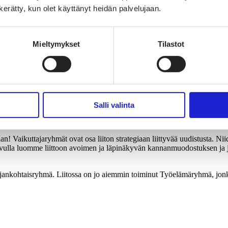
n kerätty, kun olet käyttänyt heidän palvelujaan.
Mieltymykset
Tilastot
kuttajaryhmiin!
aan – eli tekstiilialan kehitykseen ja yritysten toimintaympäristöön. 
Salli valinta
eää, millaiset työehtosopimukset alalla on, miten vastuullisuuskysymyks
an! Vaikuttajaryhmät ovat osa liiton strategiaan liittyvää uudistusta. Ni
 avulla luomme liittoon avoimen ja läpinäkyvän kannanmuodostuksen ja j
i ajankohtaisryhmä. Liitossa on jo aiemmin toiminut Työelämäryhmä, jon