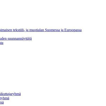
oimaisen tekstiili- ja muotialan Suomessa ja Euroopassa
uuden suunnannäyttäjä
sta
vaikuttajaryhmä
jaryhmä
hmä