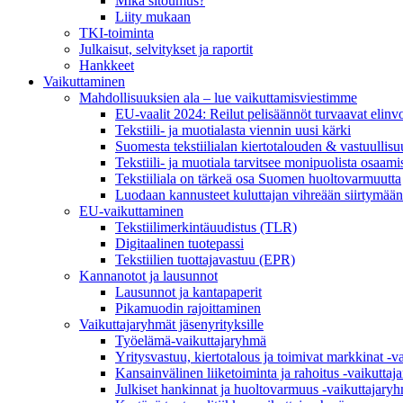
Mikä sitoumus?
Liity mukaan
TKI-toiminta
Julkaisut, selvitykset ja raportit
Hankkeet
Vaikuttaminen
Mahdollisuuksien ala – lue vaikuttamis­viestimme
EU-vaalit 2024: Reilut pelisäännöt turvaavat elinv
Tekstiili- ja muotialasta viennin uusi kärki
Suomesta tekstiilialan kiertotalouden & vastuullis
Tekstiili- ja muotiala tarvitsee monipuolista osaami
Tekstiiliala on tärkeä osa Suomen huoltovarmuutta
Luodaan kannusteet kuluttajan vihreään siirtymään
EU-vaikuttaminen
Tekstiilimerkintäuudistus (TLR)
Digitaalinen tuotepassi
Tekstiilien tuottajavastuu (EPR)
Kannanotot ja lausunnot
Lausunnot ja kantapaperit
Pikamuodin rajoittaminen
Vaikuttajaryhmät jäsenyrityksille
Työelämä-vaikuttajaryhmä
Yritysvastuu, kiertotalous ja toimivat markkinat -
Kansainvälinen liiketoiminta ja rahoitus -vaikutta
Julkiset hankinnat ja huoltovarmuus -vaikuttajary