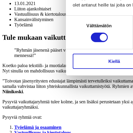
13.01.2021
olet antanut heille tai joita o
Liiton ajankohtaiset
Vastuullisuus & kiertotalous
Suostumuksen
Kansainvälistyminen
Työelämä
Välttämätön
valinta
Tule mukaan vaikuttamaan: Hae liiton vai
Ryhmän jäsenenä pääset vaikuttaman liiton kantoihin ja toimint
mennessä!
Kiellä
Koetko paloa tekstiili- ja muotialan tulevaisuuteen? Onko sinulle tärk
Nyt sinulla on mahdollisuus vaikuttaa!
”Toivotan jäsenyritysten edustajat lämpimästi tervetulleiksi vaikuttama
samalla vahvistaa liiton yhteiskunnallista vaikuttamistyötä. Ryhmien
Niinikoski
.
Pysyviä vaikuttajaryhmiä tulee kolme, ja sen lisäksi perustetaan yks
vaikuttajaryhmäksi.
Pysyviä ryhmiä ovat:
Työelämä ja osaaminen
Vastuullisuus ja kiertotalous