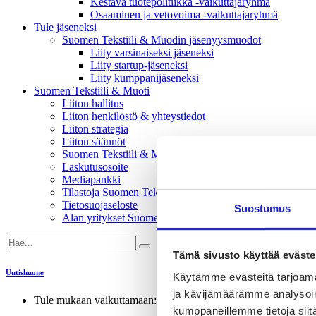
Kestävä tuotepolitiikka​ -vaikuttajaryhmä
Osaaminen ja vetovoima -vaikuttajaryhmä
Tule jäseneksi
Suomen Tekstiili & Muodin jäsenyysmuodot
Liity varsinaiseksi jäseneksi
Liity startup-jäseneksi
Liity kumppani­jäseneksi
Suomen Tekstiili & Muoti
Liiton hallitus
Liiton henkilöstö & yhteystiedot
Liiton strategia
Liiton säännöt
Suomen Tekstiili & Muoti 120 vuotta
Laskutusosoite
Mediapankki
Tilastoja Suomen Tekstiili & Muoti ry:stä ja sen jäsenistä
Tietosuojaseloste
Suostumus
Alan yritykset Suomessa – tutustu jäseniimme
Tämä sivusto käyttää eväste
Uutishuone
Käytämme evästeitä tarjoama
ja kävijämäärämme analysoim
Tule mukaan vaikuttamaan: Hae liiton vaikuttajaryhmiin!
kumppaneillemme tietoja siitä