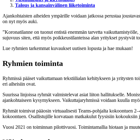
Talous ja kansainvälinen liiketoiminta
Ajankohtaisten aiheiden ympärille voidaan jatkossa perustaa joustavas
on nyt myös auki.
”Koronatilanne on tuonut entistä enemmän tarvetta vaikuttamistyölle, 
sujuvuus siten, että myös poikkeustilanteissa alan yritykset pystyvät t
Lue ryhmien tarkemmat kuvaukset uutisen lopusta ja hae mukaan!
Ryhmien toiminta
Ryhmissä pääset vaikuttamaan tekstiilialan kehitykseen ja yritysten toi
eri aiheisiin ovat.
Suurissa linjoissa ryhmät valmistelevat asiat liiton hallitukselle. Moni
ajankohtaiseen kysymykseen. Vaikuttajaryhmissä voidaan kuulla myös al
Ryhmät toimivat pääosin virtuaalisesti Teams-pohjalta kokoontuen 2
kokoontuen. Osallistujille korvataan matkakulut fyysisiin kokouksiin jul
Vuosi 2021 on toiminnan pilottivuosi. Toimintamallia hiotaan ja muut