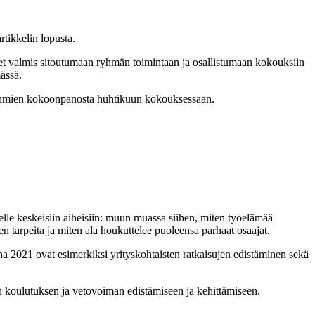
tikkelin lopusta.
 olet valmis sitoutumaan ryhmän toimintaan ja osallistumaan kokouksiin
ässä.
tää ryhmien kokoonpanosta huhtikuun kokouksessaan.
elle keskeisiin aiheisiin: muun muassa siihen, miten työelämää
ten tarpeita ja miten ala houkuttelee puoleensa parhaat osaajat.
na 2021 ovat esimerkiksi yrityskohtaisten ratkaisujen edistäminen sekä
lan koulutuksen ja vetovoiman edistämiseen ja kehittämiseen.