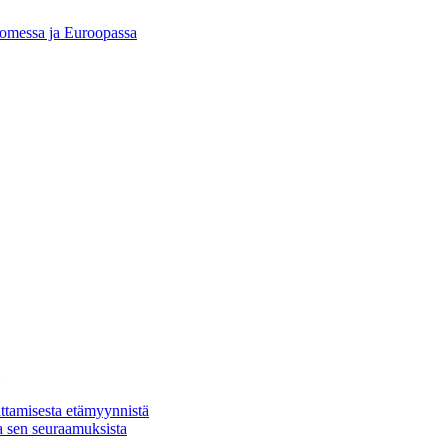
Suomessa ja Euroopassa
ttamisesta etämyynnistä
a sen seuraamuksista