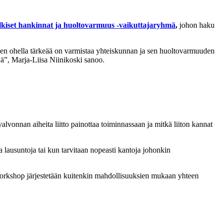
lkiset hankinnat ja huoltovarmuus -vaikuttajaryhmä
,
johon haku
eiden ohella tärkeää on varmistaa yhteiskunnan ja sen huoltovarmuuden
ejä”, Marja-Liisa Niinikoski sanoo.
alvonnan aiheita liitto painottaa toiminnassaan ja mitkä liiton kannat
aa lausuntoja tai kun tarvitaan nopeasti kantoja johonkin
orkshop järjestetään kuitenkin mahdollisuuksien mukaan yhteen