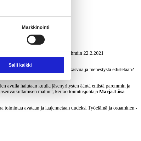
Markkinointi
Hae mukaan jäsenyritysten vaikuttajaryhmiin 22.2.2021
Salli kaikki
iin suhtaudutaan tai miten yritysten kasvua ja menestystä edistetään?
iden avulla halutaan kuulla jäsenyritysten ääntä entistä paremmin ja
äsenvaikuttamisen mallin”, kertoo toimitusjohtaja
Marja-Liisa
ka toimintaa avataan ja laajennetaan uudeksi Työelämä ja osaaminen -