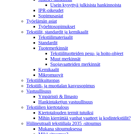
Usein kysyttyä julkisista hankinnoista
IPR-oikeudet
Sopimusasiat
Työelämän asiat
Työehto­sopimukset
Tekstiilit, standardit ja kemikaalit
Tekstiilimateriaalit
Standardit
Tuotemerkinnät
Tekstiilituotteiden pesu- ja hoito-ohjeet
Muut merkinnät
Suojavaatteiden merkinnät
Kemikaalit
Mikromuovit
Tekstiilikuitu­opas
Tekstiili- ja muotialan kasvusopimus
Vastuullisuus
Ympäristö & Ilmasto
Hankintaketjun vastuullisuus
Tekstiilien kiertotalous
Kiertotalouden termit tutuiksi
Mihin kierrättää vanhat vaatteet ja kodintekstiilit?
Hiilineutraali tekstiiliala 2035 -sitoumus
Mukana sitoumuksessa