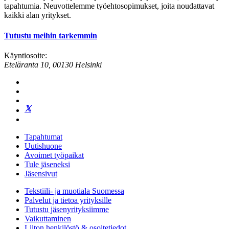
tapahtumia. Neuvottelemme työehtosopimukset, joita noudattavat
kaikki alan yritykset.
Tutustu meihin tarkemmin
Käyntiosoite:
Eteläranta 10, 00130 Helsinki
Tapahtumat
Uutishuone
Avoimet työpaikat
Tule jäseneksi
Jäsensivut
Tekstiili- ja muotiala Suomessa
Palvelut ja tietoa yrityksille
Tutustu jäsenyrityksiimme
Vaikuttaminen
Liiton henkilöstö & osoitetiedot