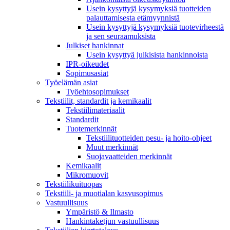
Usein kysyttyjä kysymyksiä tuotteiden
palauttamisesta etämyynnistä
Usein kysyttyjä kysymyksiä tuotevirheestä
ja sen seuraamuksista
Julkiset hankinnat
Usein kysyttyä julkisista hankinnoista
IPR-oikeudet
Sopimusasiat
Työelämän asiat
Työehto­sopimukset
Tekstiilit, standardit ja kemikaalit
Tekstiilimateriaalit
Standardit
Tuotemerkinnät
Tekstiilituotteiden pesu- ja hoito-ohjeet
Muut merkinnät
Suojavaatteiden merkinnät
Kemikaalit
Mikromuovit
Tekstiilikuitu­opas
Tekstiili- ja muotialan kasvusopimus
Vastuullisuus
Ympäristö & Ilmasto
Hankintaketjun vastuullisuus