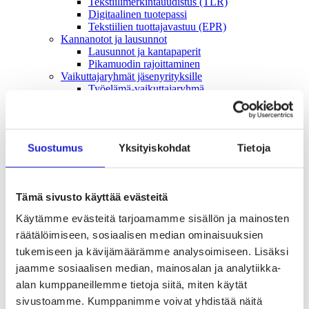
Tekstiilimerkintäuudistus (TLR)
Digitaalinen tuotepassi
Tekstiilien tuottajavastuu (EPR)
Kannanotot ja lausunnot
Lausunnot ja kantapaperit
Pikamuodin rajoittaminen
Vaikuttajaryhmät jäsenyrityksille
Työelämä-vaikuttajaryhmä
Yritysvastuu, kiertotalous ja toimivat markkinat -
vaikuttajaryhmä
Kansainvälinen liiketoiminta ja rahoitus -
vaikuttajaryhmä
Suostumus
Yksityiskohdat
Tietoja
Julkiset hankinnat ja huoltovarmuus -
vaikuttajaryhmä
Kestävä tuotepolitiikka​ -vaikuttajaryhmä
Osaaminen ja vetovoima -vaikuttajaryhmä
Tämä sivusto käyttää evästeitä
Tule jäseneksi
Suomen Tekstiili & Muodin jäsenyysmuodot
Käytämme evästeitä tarjoamamme sisällön ja mainosten
Liity varsinaiseksi jäseneksi
räätälöimiseen, sosiaalisen median ominaisuuksien
Liity startup-jäseneksi
Liity kumppani­jäseneksi
tukemiseen ja kävijämäärämme analysoimiseen. Lisäksi
Suomen Tekstiili & Muoti
jaamme sosiaalisen median, mainosalan ja analytiikka-
Liiton hallitus
alan kumppaneillemme tietoja siitä, miten käytät
Liiton henkilöstö & yhteystiedot
Liiton strategia
sivustoamme. Kumppanimme voivat yhdistää näitä