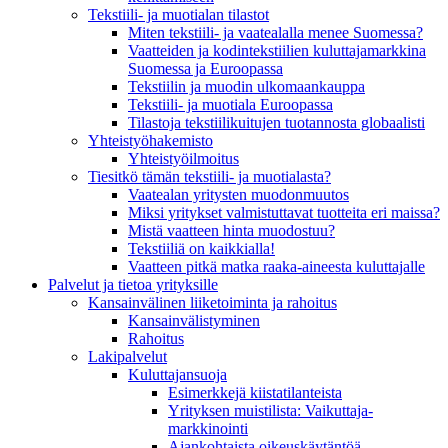
Tekstiili- ja muotialan tilastot
Miten tekstiili- ja vaatealalla menee Suomessa?
Vaatteiden ja kodintekstiilien kuluttajamarkkina
Suomessa ja Euroopassa
Tekstiilin ja muodin ulkomaankauppa
Tekstiili- ja muotiala Euroopassa
Tilastoja tekstiilikuitujen tuotannosta globaalisti
Yhteistyö­hakemisto
Yhteistyöilmoitus
Tiesitkö tämän tekstiili- ja muotialasta?
Vaatealan yritysten muodonmuutos
Miksi yritykset valmistuttavat tuotteita eri maissa?
Mistä vaatteen hinta muodostuu?
Tekstiiliä on kaikkialla!
Vaatteen pitkä matka raaka-aineesta kuluttajalle
Palvelut ja tietoa yrityksille
Kansainvälinen liiketoiminta ja rahoitus
Kansain­välistyminen
Rahoitus
Lakipalvelut
Kuluttajansuoja
Esimerkkejä kiistatilanteista
Yrityksen muistilista: Vaikuttaja­
markkinointi
Ajankohtaista oikeuskäytäntöä