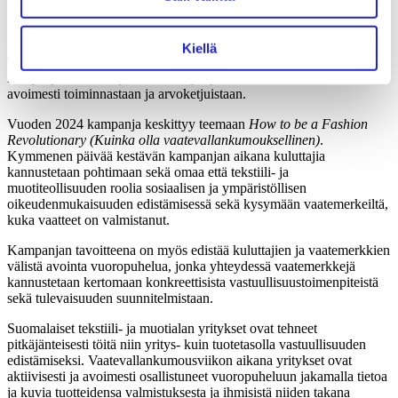
työoloja. Vaatevallankumous muistuttaa, että jokaisen
vaatteen valmistuksen takana on ihminen.
Kiellä
Tänä vuonna Vaatevallankumousta vietetään 15.–24.4.2024. Osana
kampanjaa tekstiili- ja muotialan yrityksiä kannustetaan kertomaan
avoimesti toiminnastaan ja arvoketjuistaan.
Vuoden 2024 kampanja keskittyy teemaan
How to be a Fashion
Revolutionary (Kuinka olla vaatevallankumouksellinen)
.
Kymmenen päivää kestävän kampanjan aikana kuluttajia
kannustetaan pohtimaan sekä omaa että tekstiili- ja
muotiteollisuuden roolia sosiaalisen ja ympäristöllisen
oikeudenmukaisuuden edistämisessä sekä kysymään vaatemerkeiltä,
kuka vaatteet on valmistanut.
Kampanjan tavoitteena on myös edistää kuluttajien ja vaatemerkkien
välistä avointa vuoropuhelua, jonka yhteydessä vaatemerkkejä
kannustetaan kertomaan konkreettisista vastuullisuustoimenpiteistä
sekä tulevaisuuden suunnitelmistaan.
Suomalaiset tekstiili- ja muotialan yritykset ovat tehneet
pitkäjänteisesti töitä niin yritys- kuin tuotetasolla vastuullisuuden
edistämiseksi. Vaatevallankumousviikon aikana yritykset ovat
aktiivisesti ja avoimesti osallistuneet vuoropuheluun jakamalla tietoa
ja kuvia tuotteidensa valmistuksesta ja ihmisistä niiden takana