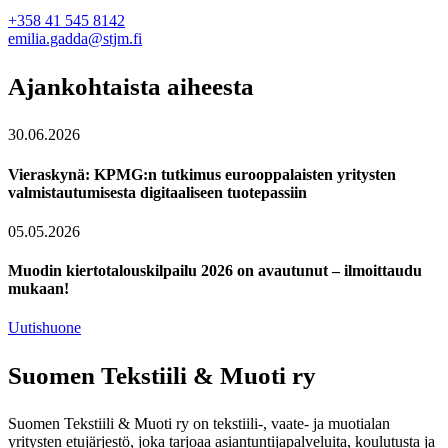
+358 41 545 8142
emilia.gadda@stjm.fi
Ajankohtaista aiheesta
30.06.2026
Vieraskynä: KPMG:n tutkimus eurooppalaisten yritysten
valmistautumisesta digitaaliseen tuotepassiin
05.05.2026
Muodin kiertotalouskilpailu 2026 on avautunut – ilmoittaudu
mukaan!
Uutishuone
Suomen Tekstiili & Muoti ry
Suomen Tekstiili & Muoti ry on tekstiili-, vaate- ja muotialan
yritysten etujärjestö, joka tarjoaa asiantuntijapalveluita, koulutusta ja