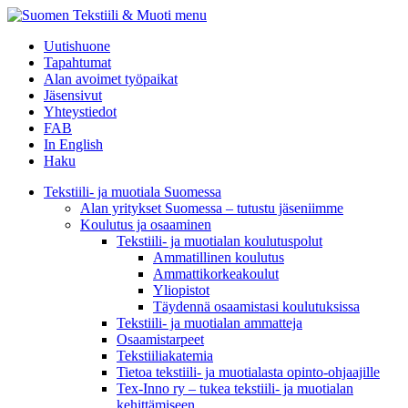
menu
Uutishuone
Tapahtumat
Alan avoimet työpaikat
Jäsensivut
Yhteystiedot
FAB
In English
Haku
Tekstiili- ja muotiala Suomessa
Alan yritykset Suomessa – tutustu jäseniimme
Koulutus ja osaaminen
Tekstiili- ja muotialan koulutuspolut
Ammatillinen koulutus
Ammattikorkeakoulut
Yliopistot
Täydennä osaamistasi koulutuksissa
Tekstiili- ja muotialan ammatteja
Osaamistarpeet
Tekstiiliakatemia
Tietoa tekstiili- ja muotialasta opinto-ohjaajille
Tex-Inno ry – tukea tekstiili- ja muotialan
kehittämiseen