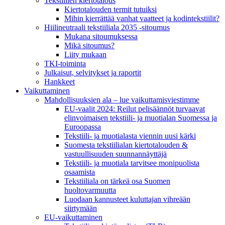
Tekstiilien kiertotalous
Kiertotalouden termit tutuiksi
Mihin kierrättää vanhat vaatteet ja kodintekstiilit?
Hiilineutraali tekstiiliala 2035 -sitoumus
Mukana sitoumuksessa
Mikä sitoumus?
Liity mukaan
TKI-toiminta
Julkaisut, selvitykset ja raportit
Hankkeet
Vaikuttaminen
Mahdollisuuksien ala – lue vaikuttamis­viestimme
EU-vaalit 2024: Reilut pelisäännöt turvaavat
elinvoimaisen tekstiili- ja muotialan Suomessa ja
Euroopassa
Tekstiili- ja muotialasta viennin uusi kärki
Suomesta tekstiilialan kiertotalouden &
vastuullisuuden suunnannäyttäjä
Tekstiili- ja muotiala tarvitsee monipuolista
osaamista
Tekstiiliala on tärkeä osa Suomen
huoltovarmuutta
Luodaan kannusteet kuluttajan vihreään
siirtymään
EU-vaikuttaminen