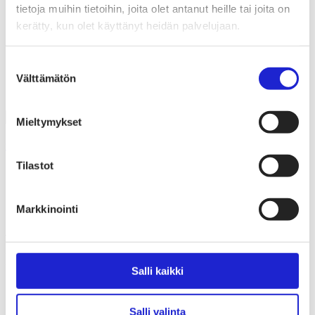
Liiton säännöt
tietoja muihin tietoihin, joita olet antanut heille tai joita on
Suomen Tekstiili & Muoti 120 vuotta
kerätty, kun olet käyttänyt heidän palvelujaan.
Laskutusosoite
Mediapankki
Tilastoja Suomen Tekstiili & Muoti ry:stä ja sen
Suostumuksen
jäsenistä
Välttämätön
Tietosuojaseloste
valinta
Alan yritykset Suomessa – tutustu jäseniimme
Mieltymykset
Uutishuone
Tilastot
Vaatevallankumousta vietetään kymmenettä kertaa
09.04.2024
Markkinointi
Vastuullisuus & kiertotalous
Vaatevallankumousta vietetään
kymmenettä kertaa
Salli kaikki
Vaatevallankumous (Fashion Revolution) on globaali
kampanja, jonka tavoitteena on edistää vastuullisempaa
Salli valinta
ja läpinäkyvämpää vaateteollisuutta ja parantaa