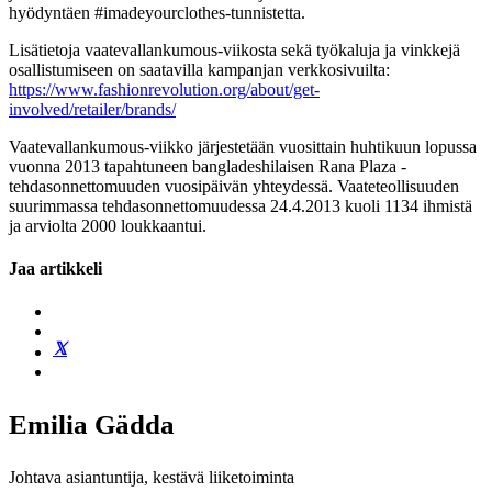
hyödyntäen #imadeyourclothes-tunnistetta.
Lisätietoja vaatevallankumous-viikosta sekä työkaluja ja vinkkejä
osallistumiseen on saatavilla kampanjan verkkosivuilta:
https://www.fashionrevolution.org/about/get-
involved/retailer/brands/
Vaatevallankumous-viikko järjestetään vuosittain huhtikuun lopussa
vuonna 2013 tapahtuneen bangladeshilaisen Rana Plaza -
tehdasonnettomuuden vuosipäivän yhteydessä. Vaateteollisuuden
suurimmassa tehdasonnettomuudessa 24.4.2013 kuoli 1134 ihmistä
ja arviolta 2000 loukkaantui.
Jaa artikkeli
Emilia Gädda
Johtava asiantuntija, kestävä liiketoiminta