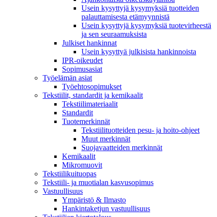
Usein kysyttyjä kysymyksiä tuotteiden
palauttamisesta etämyynnistä
Usein kysyttyjä kysymyksiä tuotevirheestä
ja sen seuraamuksista
Julkiset hankinnat
Usein kysyttyä julkisista hankinnoista
IPR-oikeudet
Sopimusasiat
Työelämän asiat
Työehto­sopimukset
Tekstiilit, standardit ja kemikaalit
Tekstiilimateriaalit
Standardit
Tuotemerkinnät
Tekstiilituotteiden pesu- ja hoito-ohjeet
Muut merkinnät
Suojavaatteiden merkinnät
Kemikaalit
Mikromuovit
Tekstiilikuitu­opas
Tekstiili- ja muotialan kasvusopimus
Vastuullisuus
Ympäristö & Ilmasto
Hankintaketjun vastuullisuus