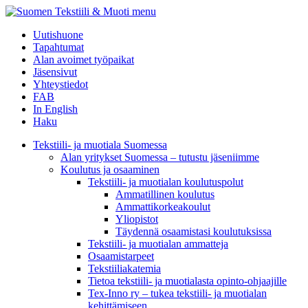
menu
Uutishuone
Tapahtumat
Alan avoimet työpaikat
Jäsensivut
Yhteystiedot
FAB
In English
Haku
Tekstiili- ja muotiala Suomessa
Alan yritykset Suomessa – tutustu jäseniimme
Koulutus ja osaaminen
Tekstiili- ja muotialan koulutuspolut
Ammatillinen koulutus
Ammattikorkeakoulut
Yliopistot
Täydennä osaamistasi koulutuksissa
Tekstiili- ja muotialan ammatteja
Osaamistarpeet
Tekstiiliakatemia
Tietoa tekstiili- ja muotialasta opinto-ohjaajille
Tex-Inno ry – tukea tekstiili- ja muotialan
kehittämiseen