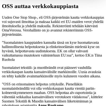
OSS auttaa verkkokauppiasta
Uuden One Stop Shop-, eli OSS-järjestelmän kautta verkkokauppias
voi sujuvasti ilmoittaa ja maksaa kaikki eri EU-maiden verot yhdellä
ilmoituksella ja yhdellä maksulla. Rekisteröinti tehdään kätevästi
OmaVerossa. Verohallinto on jo avannut rekisteröinnin OSS-
järjestelmään.
”Suomalaisten kauppiaiden kannalta tässä on kyse huomattavasta
hallinnollisesta helpotuksesta ja elinkeinoelämän mielestä kyse on
hyvästä, helpottavasta uudistuksesta. EK on ollut vahvasti
vaikuttamassa muutoksen valmisteluun EU:ssa”, kertoo EK:n Tiina
Ruohola
Suomalaiset tekstiili- ja muotibrändit ovat päässeet vauhdilla
verkkokaupan kautta kansainvälisille markkinoille. Uusia avauksia
on tehty kaikille avainmarkkinoille myös kuluneen vuoden aikana.
”OSS on erinomainen helpotus yrityksille. Pienelläkin
suomalaisbrändillä voi olla verkkokaupan kautta vientiä pariin-
kolmeenkymmeneen maahan. OSS helpottaa alv-raportointia ja
vähentää seikkailua kansainvälisen verotuksen viidakossa”, kiittelee
Suomen Tekstiili & Muodin kansainvälisen liiketoiminnan ja
rahoituksen asiantuntija
Anne Ruokamo
.