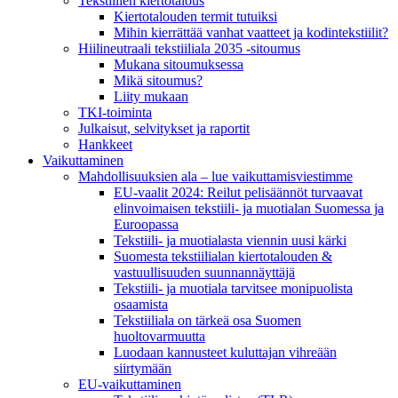
Tekstiilien kiertotalous
Kiertotalouden termit tutuiksi
Mihin kierrättää vanhat vaatteet ja kodintekstiilit?
Hiilineutraali tekstiiliala 2035 -sitoumus
Mukana sitoumuksessa
Mikä sitoumus?
Liity mukaan
TKI-toiminta
Julkaisut, selvitykset ja raportit
Hankkeet
Vaikuttaminen
Mahdollisuuksien ala – lue vaikuttamis­viestimme
EU-vaalit 2024: Reilut pelisäännöt turvaavat
elinvoimaisen tekstiili- ja muotialan Suomessa ja
Euroopassa
Tekstiili- ja muotialasta viennin uusi kärki
Suomesta tekstiilialan kiertotalouden &
vastuullisuuden suunnannäyttäjä
Tekstiili- ja muotiala tarvitsee monipuolista
osaamista
Tekstiiliala on tärkeä osa Suomen
huoltovarmuutta
Luodaan kannusteet kuluttajan vihreään
siirtymään
EU-vaikuttaminen