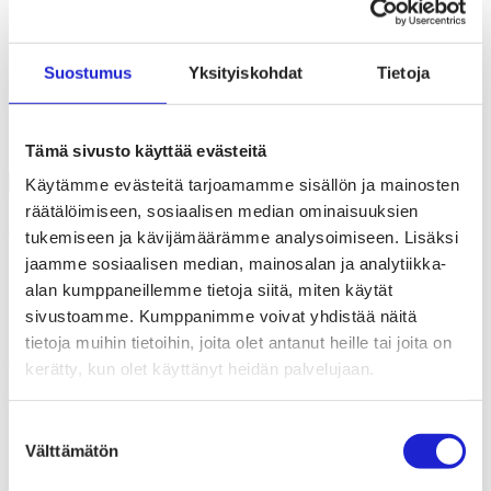
Liiton säännöt
Suomen Tekstiili & Muoti 120 vuotta
Laskutusosoite
Mediapankki
Suostumus
Yksityiskohdat
Tietoja
Tilastoja Suomen Tekstiili & Muoti ry:stä ja sen
jäsenistä
Tietosuojaseloste
Alan yritykset Suomessa – tutustu jäseniimme
Tämä sivusto käyttää evästeitä
Käytämme evästeitä tarjoamamme sisällön ja mainosten
räätälöimiseen, sosiaalisen median ominaisuuksien
Uutishuone
tukemiseen ja kävijämäärämme analysoimiseen. Lisäksi
jaamme sosiaalisen median, mainosalan ja analytiikka-
Verkkokauppias, oletko valmis muutoksiin heinäkuun alussa?
alan kumppaneillemme tietoja siitä, miten käytät
30.04.2021
sivustoamme. Kumppanimme voivat yhdistää näitä
Kansainvälistyminen
tietoja muihin tietoihin, joita olet antanut heille tai joita on
kerätty, kun olet käyttänyt heidän palvelujaan.
Verkkokauppias, oletko valmis
muutoksiin heinäkuun alussa?
Suostumuksen
Välttämätön
Kun Angela ostaa Berliinissä uuteen kotiin
valinta
verkkokaupasta maton, hän maksaa ostoksessaan
Saksan arvonlisäveron. Daniel taas maksaa