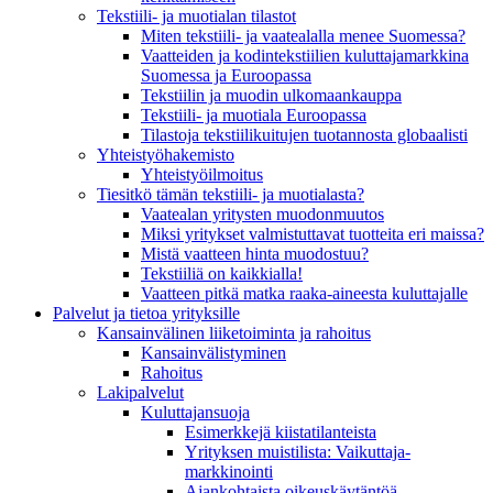
Tekstiili- ja muotialan tilastot
Miten tekstiili- ja vaatealalla menee Suomessa?
Vaatteiden ja kodintekstiilien kuluttajamarkkina
Suomessa ja Euroopassa
Tekstiilin ja muodin ulkomaankauppa
Tekstiili- ja muotiala Euroopassa
Tilastoja tekstiilikuitujen tuotannosta globaalisti
Yhteistyö­hakemisto
Yhteistyöilmoitus
Tiesitkö tämän tekstiili- ja muotialasta?
Vaatealan yritysten muodonmuutos
Miksi yritykset valmistuttavat tuotteita eri maissa?
Mistä vaatteen hinta muodostuu?
Tekstiiliä on kaikkialla!
Vaatteen pitkä matka raaka-aineesta kuluttajalle
Palvelut ja tietoa yrityksille
Kansainvälinen liiketoiminta ja rahoitus
Kansain­välistyminen
Rahoitus
Lakipalvelut
Kuluttajansuoja
Esimerkkejä kiistatilanteista
Yrityksen muistilista: Vaikuttaja­
markkinointi
Ajankohtaista oikeuskäytäntöä