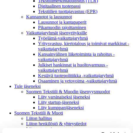
Tekstiilimerkintäuudistus (TLR)
Digitaalinen tuotepassi
Tekstiilien tuottajavastuu (EPR)
Kannanotot ja lausunnot
Lausunnot ja kantapaperit
Pikamuodin rajoittaminen
Vaikuttajaryhmät jäsenyrityksille
Työelämä-vaikuttajaryhmä
Yritysvastuu, kiertotalous ja toimivat markkinat -
vaikuttajaryhmä
Kansainvälinen liiketoiminta ja rahoitus -
vaikuttajaryhmä
Julkiset hankinnat ja huoltovarmuus -
vaikuttajaryhmä
Kestävä tuotepolitiikka​ -vaikuttajaryhmä
Osaaminen ja vetovoima -vaikuttajaryhmä
Tule jäseneksi
Suomen Tekstiili & Muodin jäsenyysmuodot
Liity varsinaiseksi jäseneksi
Liity startup-jäseneksi
Liity kumppani­jäseneksi
Suomen Tekstiili & Muoti
Liiton hallitus
Liiton henkilöstö & yhteystiedot
Liiton strategia