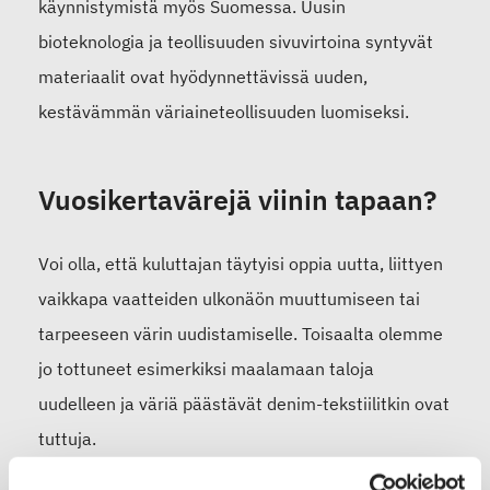
käynnistymistä myös Suomessa. Uusin
bioteknologia ja teollisuuden sivuvirtoina syntyvät
materiaalit ovat hyödynnettävissä uuden,
kestävämmän väriaineteollisuuden luomiseksi.
Vuosikertavärejä viinin tapaan?
Voi olla, että kuluttajan täytyisi oppia uutta, liittyen
vaikkapa vaatteiden ulkonäön muuttumiseen tai
tarpeeseen värin uudistamiselle. Toisaalta olemme
jo tottuneet esimerkiksi maalamaan taloja
uudelleen ja väriä päästävät denim-tekstiilitkin ovat
tuttuja.