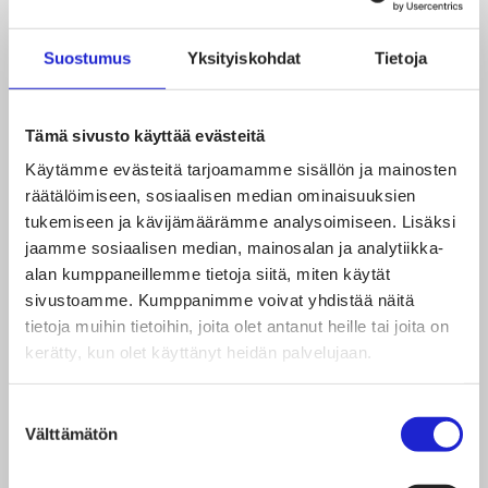
Kehittämällä biovärien tuotantoa voidaan kuitenkin
oppia säätelemään bioväriaineiden sävyjä,
Suostumus
Yksityiskohdat
Tietoja
voimakkuutta ja pysyvyyttä. Se mahdollistaa niiden
vakiintumisen käyttöön ajatellen sellaisiakin
Tämä sivusto käyttää evästeitä
kuluttajia ja käyttökohteita, jotka eivät kestä värin
Käytämme evästeitä tarjoamamme sisällön ja mainosten
ennakoimattomuutta.
räätälöimiseen, sosiaalisen median ominaisuuksien
tukemiseen ja kävijämäärämme analysoimiseen. Lisäksi
jaamme sosiaalisen median, mainosalan ja analytiikka-
Laadukkaaseen ja toistettavaan väriaineeseen
alan kumppaneillemme tietoja siitä, miten käytät
päästään tutkimalla väriaineen uuttamisen lisäksi
sivustoamme. Kumppanimme voivat yhdistää näitä
tietoja muihin tietoihin, joita olet antanut heille tai joita on
muitakin prosessivaiheita, kuten seoksen
kerätty, kun olet käyttänyt heidän palvelujaan.
puhdistamista, mahdollista kemiallista ja
fysikaalista jatkokäsittelyä, kuten tiivistämistä tai
Suostumuksen
saattamista jauhemaiseen muotoon.
Välttämätön
valinta