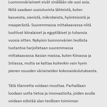
Luonnonväriaineet eivät sinällään ole uusi asia.
Niitä saadaan uusiutuvista lähteistä, kuten
kasveista, sienistä, mikrobeista, hyönteisistä ja
maaperästä. Suuremmassa mittakaavassa niitä
tuottivat kiinalaiset ja egyptiläiset jo tuhansia
vuosia sitten. Nykyisin luonnonvärien teollista
tuotantoa harjoitetaan suuremmassa
mittakaavassa Aasian maissa, kuten Kiinassa ja
Intiassa, mutta se kattaa kuitenkin vain hyvin
pienen osuuden väriaineiden kokonaiskulutuksesta.
Tätä tilannetta voidaan muuttaa. Parhaillaan
luodaan uutta tietoa ja innovaatioita, joiden avulla
voidaan edistää alan teollisen toiminnan