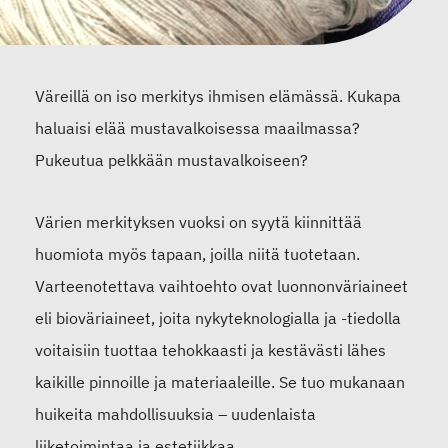
Väreillä on iso merkitys ihmisen elämässä. Kukapa
haluaisi elää mustavalkoisessa maailmassa?
Pukeutua pelkkään mustavalkoiseen?
Värien merkityksen vuoksi on syytä kiinnittää
huomiota myös tapaan, joilla niitä tuotetaan.
Varteenotettava vaihtoehto ovat luonnonväriaineet
eli bioväriaineet, joita nykyteknologialla ja -tiedolla
voitaisiin tuottaa tehokkaasti ja kestävästi lähes
kaikille pinnoille ja materiaaleille. Se tuo mukanaan
huikeita mahdollisuuksia – uudenlaista
liiketoimintaa ja estetiikkaa.