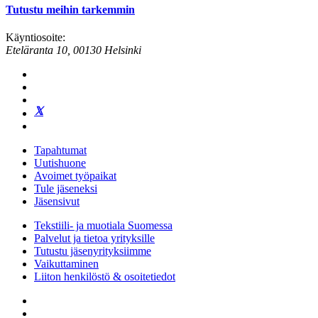
Tutustu meihin tarkemmin
Käyntiosoite:
Eteläranta 10, 00130 Helsinki
Tapahtumat
Uutishuone
Avoimet työpaikat
Tule jäseneksi
Jäsensivut
Tekstiili- ja muotiala Suomessa
Palvelut ja tietoa yrityksille
Tutustu jäsenyrityksiimme
Vaikuttaminen
Liiton henkilöstö & osoitetiedot