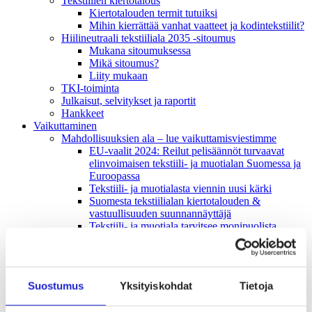
Tekstiilien kiertotalous
Kiertotalouden termit tutuiksi
Mihin kierrättää vanhat vaatteet ja kodintekstiilit?
Hiilineutraali tekstiiliala 2035 -sitoumus
Mukana sitoumuksessa
Mikä sitoumus?
Liity mukaan
TKI-toiminta
Julkaisut, selvitykset ja raportit
Hankkeet
Vaikuttaminen
Mahdollisuuksien ala – lue vaikuttamis­viestimme
EU-vaalit 2024: Reilut pelisäännöt turvaavat
elinvoimaisen tekstiili- ja muotialan Suomessa ja
Euroopassa
Tekstiili- ja muotialasta viennin uusi kärki
Suomesta tekstiilialan kiertotalouden &
vastuullisuuden suunnannäyttäjä
Tekstiili- ja muotiala tarvitsee monipuolista
osaamista
Tekstiiliala on tärkeä osa Suomen
huoltovarmuutta
Luodaan kannusteet kuluttajan vihreään
Suostumus
Yksityiskohdat
Tietoja
siirtymään
EU-vaikuttaminen