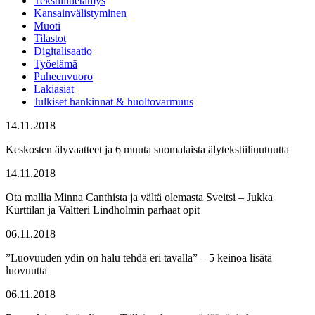
Tekstiilitietämys
Kansainvälistyminen
Muoti
Tilastot
Digitalisaatio
Työelämä
Puheenvuoro
Lakiasiat
Julkiset hankinnat & huoltovarmuus
14.11.2018
Keskosten älyvaatteet ja 6 muuta suomalaista älytekstiiliuutuutta
14.11.2018
Ota mallia Minna Canthista ja vältä olemasta Sveitsi – Jukka
Kurttilan ja Valtteri Lindholmin parhaat opit
06.11.2018
”Luovuuden ydin on halu tehdä eri tavalla” – 5 keinoa lisätä
luovuutta
06.11.2018