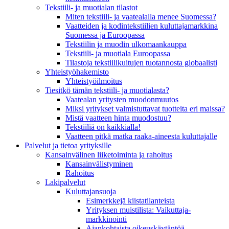
Tekstiili- ja muotialan tilastot
Miten tekstiili- ja vaatealalla menee Suomessa?
Vaatteiden ja kodintekstiilien kuluttajamarkkina
Suomessa ja Euroopassa
Tekstiilin ja muodin ulkomaankauppa
Tekstiili- ja muotiala Euroopassa
Tilastoja tekstiilikuitujen tuotannosta globaalisti
Yhteistyö­hakemisto
Yhteistyöilmoitus
Tiesitkö tämän tekstiili- ja muotialasta?
Vaatealan yritysten muodonmuutos
Miksi yritykset valmistuttavat tuotteita eri maissa?
Mistä vaatteen hinta muodostuu?
Tekstiiliä on kaikkialla!
Vaatteen pitkä matka raaka-aineesta kuluttajalle
Palvelut ja tietoa yrityksille
Kansainvälinen liiketoiminta ja rahoitus
Kansain­välistyminen
Rahoitus
Lakipalvelut
Kuluttajansuoja
Esimerkkejä kiistatilanteista
Yrityksen muistilista: Vaikuttaja­
markkinointi
Ajankohtaista oikeuskäytäntöä