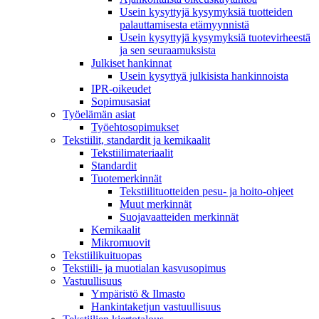
Usein kysyttyjä kysymyksiä tuotteiden
palauttamisesta etämyynnistä
Usein kysyttyjä kysymyksiä tuotevirheestä
ja sen seuraamuksista
Julkiset hankinnat
Usein kysyttyä julkisista hankinnoista
IPR-oikeudet
Sopimusasiat
Työelämän asiat
Työehto­sopimukset
Tekstiilit, standardit ja kemikaalit
Tekstiilimateriaalit
Standardit
Tuotemerkinnät
Tekstiilituotteiden pesu- ja hoito-ohjeet
Muut merkinnät
Suojavaatteiden merkinnät
Kemikaalit
Mikromuovit
Tekstiilikuitu­opas
Tekstiili- ja muotialan kasvusopimus
Vastuullisuus
Ympäristö & Ilmasto
Hankintaketjun vastuullisuus