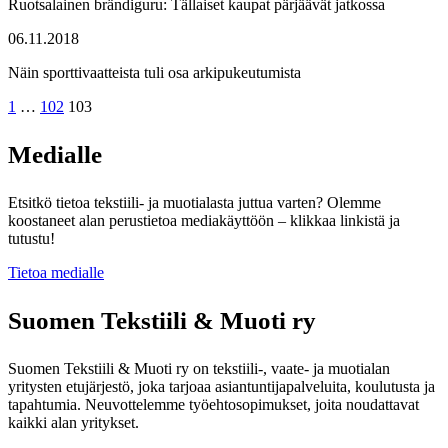
Ruotsalainen brändiguru: Tällaiset kaupat pärjäävät jatkossa
06.11.2018
Näin sporttivaatteista tuli osa arkipukeutumista
Artikkelien
1
…
102
103
sivutus
Medialle
Etsitkö tietoa tekstiili- ja muotialasta juttua varten? Olemme
koostaneet alan perustietoa mediakäyttöön – klikkaa linkistä ja
tutustu!
Tietoa medialle
Suomen Tekstiili & Muoti ry
Suomen Tekstiili & Muoti ry on tekstiili-, vaate- ja muotialan
yritysten etujärjestö, joka tarjoaa asiantuntijapalveluita, koulutusta ja
tapahtumia. Neuvottelemme työehtosopimukset, joita noudattavat
kaikki alan yritykset.