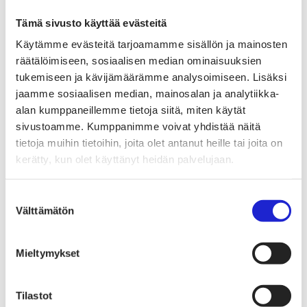
Tekstiilimerkintäuudistus (TLR)
Digitaalinen tuotepassi
Tämä sivusto käyttää evästeitä
Tekstiilien tuottajavastuu (EPR)
Kannanotot ja lausunnot
Käytämme evästeitä tarjoamamme sisällön ja mainosten
Lausunnot ja kantapaperit
räätälöimiseen, sosiaalisen median ominaisuuksien
Pikamuodin rajoittaminen
Vaikuttajaryhmät jäsenyrityksille
tukemiseen ja kävijämäärämme analysoimiseen. Lisäksi
Työelämä-vaikuttajaryhmä
jaamme sosiaalisen median, mainosalan ja analytiikka-
Yritysvastuu, kiertotalous ja toimivat markkinat -
alan kumppaneillemme tietoja siitä, miten käytät
vaikuttajaryhmä
Kansainvälinen liiketoiminta ja rahoitus -
sivustoamme. Kumppanimme voivat yhdistää näitä
vaikuttajaryhmä
tietoja muihin tietoihin, joita olet antanut heille tai joita on
Julkiset hankinnat ja huoltovarmuus -
kerätty, kun olet käyttänyt heidän palvelujaan.
vaikuttajaryhmä
Kestävä tuotepolitiikka​ -vaikuttajaryhmä
Osaaminen ja vetovoima -vaikuttajaryhmä
Suostumuksen
Tule jäseneksi
Välttämätön
Suomen Tekstiili & Muodin jäsenyysmuodot
valinta
Liity varsinaiseksi jäseneksi
Liity startup-jäseneksi
Liity kumppani­jäseneksi
Mieltymykset
Suomen Tekstiili & Muoti
Liiton hallitus
Liiton henkilöstö & yhteystiedot
Tilastot
Liiton strategia