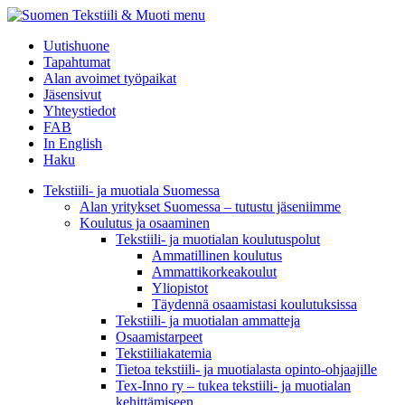
menu
Uutishuone
Tapahtumat
Alan avoimet työpaikat
Jäsensivut
Yhteystiedot
FAB
In English
Haku
Tekstiili- ja muotiala Suomessa
Alan yritykset Suomessa – tutustu jäseniimme
Koulutus ja osaaminen
Tekstiili- ja muotialan koulutuspolut
Ammatillinen koulutus
Ammattikorkeakoulut
Yliopistot
Täydennä osaamistasi koulutuksissa
Tekstiili- ja muotialan ammatteja
Osaamistarpeet
Tekstiiliakatemia
Tietoa tekstiili- ja muotialasta opinto-ohjaajille
Tex-Inno ry – tukea tekstiili- ja muotialan
kehittämiseen