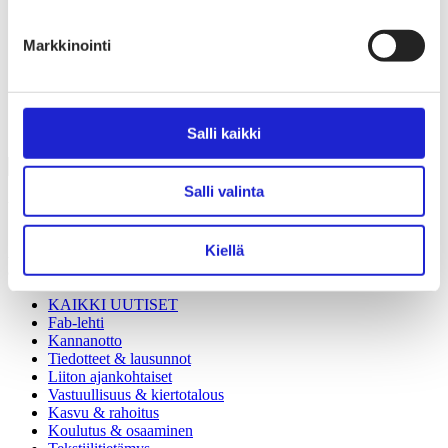
Liiton säännöt
Suomen Tekstiili & Muoti 120 vuotta
Laskutusosoite
Markkinointi
Mediapankki
Tilastoja Suomen Tekstiili & Muoti ry:stä ja sen
jäsenistä
Tietosuojaseloste
Alan yritykset Suomessa – tutustu jäseniimme
Salli kaikki
Salli valinta
Uutishuone
Kiellä
Alan kuumimmat puheenaiheet ja kiinnostavimmat kannanotot,
ammattilaistemme kynistä.
KAIKKI UUTISET
Fab-lehti
Kannanotto
Tiedotteet & lausunnot
Liiton ajankohtaiset
Vastuullisuus & kiertotalous
Kasvu & rahoitus
Koulutus & osaaminen