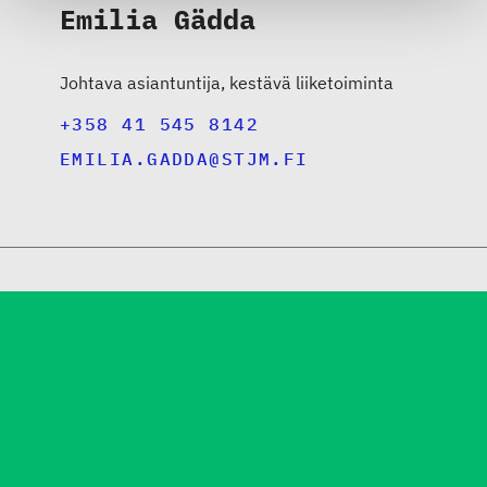
Emilia Gädda
Johtava asiantuntija, kestävä liiketoiminta
+358 41 545 8142
EMILIA.GADDA@STJM.FI