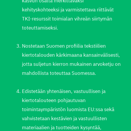
kasvun osalta merkittäväksi
kehityskohteeksi ja varmistettava riittävät
TKI-resurssit toimialan vihreän siirtymän
toteuttamiseksi.​
Nostetaan Suomen profiilia tekstiilien
kiertotalouden kärkimaana kansainvälisesti,
jotta suljetun kierron mukainen arvoketju on
mahdollista toteuttaa Suomessa.
Edistetään yhtenäisen, vastuullisen ja
kiertotalouteen pohjautuvan
toimintaympäristön luomista EU:ssa sekä
vahvistetaan kestävien ja vastuullisten
materiaalien ja tuotteiden kysyntää,