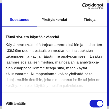
Tiesitkö?
Suostumus
Yksityiskohdat
Tietoja
Tiesitkö?
Tekstiilituotteet ovat erittäin
Tämä sivusto käyttää evästeitä
heterogeeninen ryhmä tuotteita. Kuluttajille
Käytämme evästeitä tarjoamamme sisällön ja mainosten
räätälöimiseen, sosiaalisen median ominaisuuksien
suunnattujen tavanomaisten
vaatteiden ja
tukemiseen ja kävijämäärämme analysoimiseen. Lisäksi
kodintekstiilien lisäksi tekstiilituotteita ovat
jaamme sosiaalisen median, mainosalan ja analytiikka-
esimerkiksi terveydenhuollon tekstiilit,
alan kumppaneillemme tietoja siitä, miten käytät
sivustoamme. Kumppanimme voivat yhdistää näitä
hygieniatekstiilit, työ- ja suojavaatteet, julkisten
tietoja muihin tietoihin, joita olet antanut heille tai joita on
tilojen tekstiilit tai
geotekstiilit.
kerätty, kun olet käyttänyt heidän palvelujaan.
Suostumuksen
Välttämätön
valinta