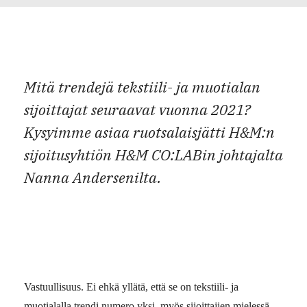
Mitä trendejä tekstiili- ja muotialan
sijoittajat seuraavat vuonna 2021?
Kysyimme asiaa ruotsalaisjätti H&M:n
sijoitusyhtiön H&M CO:LABin johtajalta
Nanna Andersenilta.
Vastuullisuus. Ei ehkä yllätä, että se on tekstiili- ja
muotialalla trendi numero yksi, myös sijoittajien mielessä.