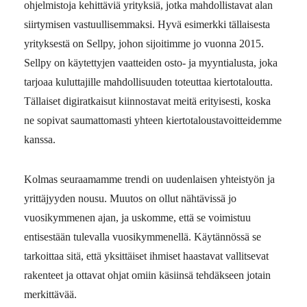
ohjelmistoja kehittäviä yrityksiä, jotka mahdollistavat alan
siirtymisen vastuullisemmaksi. Hyvä esimerkki tällaisesta
yrityksestä on Sellpy, johon sijoitimme jo vuonna 2015.
Sellpy on käytettyjen vaatteiden osto- ja myyntialusta, joka
tarjoaa kuluttajille mahdollisuuden toteuttaa kiertotaloutta.
Tällaiset digiratkaisut kiinnostavat meitä erityisesti, koska
ne sopivat saumattomasti yhteen kiertotaloustavoitteidemme
kanssa.
Kolmas seuraamamme trendi on uudenlaisen yhteistyön ja
yrittäjyyden nousu. Muutos on ollut nähtävissä jo
vuosikymmenen ajan, ja uskomme, että se voimistuu
entisestään tulevalla vuosikymmenellä. Käytännössä se
tarkoittaa sitä, että yksittäiset ihmiset haastavat vallitsevat
rakenteet ja ottavat ohjat omiin käsiinsä tehdäkseen jotain
merkittävää.