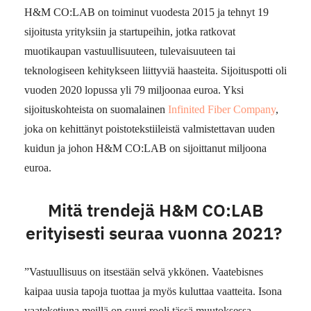
H&M CO:LAB on toiminut vuodesta 2015 ja tehnyt 19
sijoitusta yrityksiin ja startupeihin, jotka ratkovat
muotikaupan vastuullisuuteen, tulevaisuuteen tai
teknologiseen kehitykseen liittyviä haasteita. Sijoituspotti oli
vuoden 2020 lopussa yli 79 miljoonaa euroa. Yksi
sijoituskohteista on suomalainen
Infinited Fiber Company
,
joka on kehittänyt poistotekstiileistä valmistettavan uuden
kuidun ja johon H&M CO:LAB on sijoittanut miljoona
euroa.
Mitä trendejä H&M CO:LAB
erityisesti seuraa vuonna 2021?
”Vastuullisuus on itsestään selvä ykkönen. Vaatebisnes
kaipaa uusia tapoja tuottaa ja myös kuluttaa vaatteita. Isona
vaateketjuna meillä on suuri rooli tässä muutoksessa.