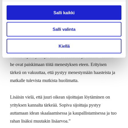
miten tiimin jäsenten kokemus ja tietotaito täydentävät
Salli kaikki
toisiaan.
Salli valinta
Haluan myös kuulla, millainen yrityksen matka on tähän
saakka ollut, eli kuinka paljon aikaa ja pääomaa yrittäjät
Kiellä
ovat itse investoineet ideaansa. Se kertoo paljon siitä,
kuinka lujasti yrittäjät uskovat ideaansa ja kuinka valmiita
he ovat paiskimaan töitä menestyksen eteen. Erityisen
tärkeä on vakuuttaa, että pystyy menestymään haasteista ja
matkalle tulevista mutkista huolimatta.
Lisäisin vielä, että juuri oikean sijoittajan löytäminen on
yrityksen kannalta tärkeää. Sopiva sijoittaja pystyy
auttamaan idean skaalaamisessa ja kaupallistamisessa ja tuo
rahan lisäksi muutakin lisäarvoa.”