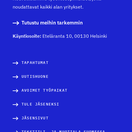
noudattavat kaikki alan yritykset.
Tutustu meihin tarkemmin
Käyntiosoite:
Eteläranta 10, 00130 Helsinki
TAPAHTUMAT
UUTISHUONE
AVOIMET TYÖPAIKAT
TULE JÄSENEKSI
JÄSENSIVUT
TEKSTIILI- JA MUOTIALA SUOMESSA