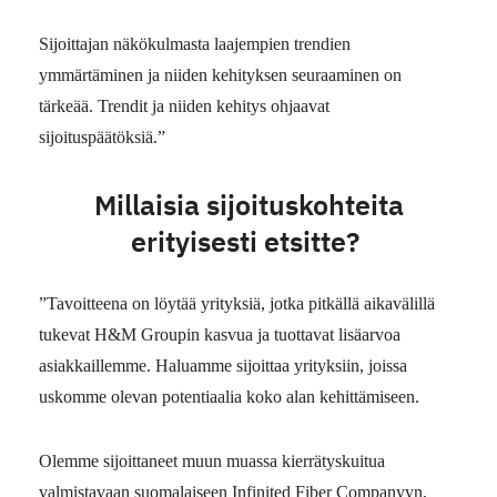
Sijoittajan näkökulmasta laajempien trendien
ymmärtäminen ja niiden kehityksen seuraaminen on
tärkeää. Trendit ja niiden kehitys ohjaavat
sijoituspäätöksiä.”
Millaisia sijoituskohteita
erityisesti etsitte?
”Tavoitteena on löytää yrityksiä, jotka pitkällä aikavälillä
tukevat H&M Groupin kasvua ja tuottavat lisäarvoa
asiakkaillemme. Haluamme sijoittaa yrityksiin, joissa
uskomme olevan potentiaalia koko alan kehittämiseen.
Olemme sijoittaneet muun muassa kierrätyskuitua
valmistavaan suomalaiseen Infinited Fiber Companyyn,