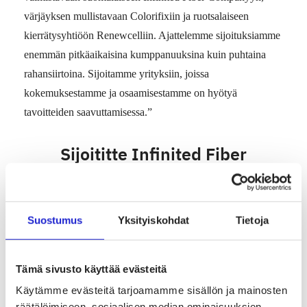
värjäyksen mullistavaan Colorifixiin ja ruotsalaiseen
kierrätysyhtiöön Renewcelliin. Ajattelemme sijoituksiamme
enemmän pitkäaikaisina kumppanuuksina kuin puhtaina
rahansiirtoina. Sijoitamme yrityksiin, joissa
kokemuksestamme ja osaamisestamme on hyötyä
tavoitteiden saavuttamisessa.”
Sijoititte Infinited Fiber
Companyyn vuonna 2019. Miksi
kiinnostuitte
suomalaisyrityksestä?
Suostumus
Yksityiskohdat
Tietoja
”Olemme tehneet Infinited Fiber Companyn kanssa
Tämä sivusto käyttää evästeitä
yhteistyötä tiiviisti jo useamman vuoden. He ovat pystyneet
Käytämme evästeitä tarjoamamme sisällön ja mainosten
kehittämään innovatiivisella teknologialla täysin uuden,
räätälöimiseen, sosiaalisen median ominaisuuksien