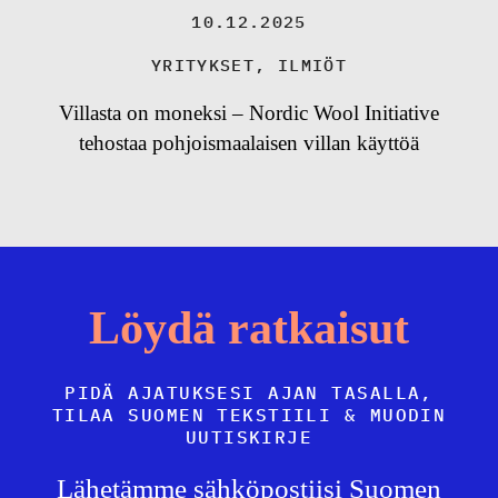
10.12.2025
YRITYKSET
,
ILMIÖT
Villasta on moneksi – Nordic Wool Initiative
tehostaa pohjoismaalaisen villan käyttöä
Löydä ratkaisut
PIDÄ AJATUKSESI AJAN TASALLA,
TILAA SUOMEN TEKSTIILI & MUODIN
UUTISKIRJE
Lähetämme sähköpostiisi Suomen