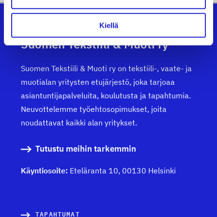
Kiellä
Suomen Tekstiili & Muoti ry
Suomen Tekstiili & Muoti ry on tekstiili-, vaate- ja
muotialan yritysten etujärjestö, joka tarjoaa
asiantuntijapalveluita, koulutusta ja tapahtumia.
Neuvottelemme työehtosopimukset, joita
noudattavat kaikki alan yritykset.
Tutustu meihin tarkemmin
Käyntiosoite:
Eteläranta 10, 00130 Helsinki
TAPAHTUMAT