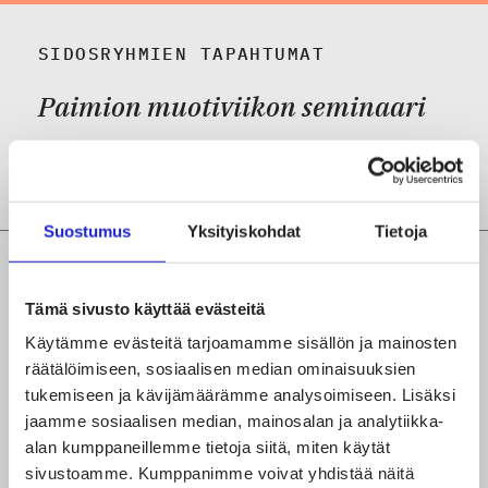
SIDOSRYHMIEN TAPAHTUMAT
Paimion muotiviikon seminaari
25.09.2026
Suostumus
Yksityiskohdat
Tietoja
LIITON AVOIMET TAPAHTUMAT
Tämä sivusto käyttää evästeitä
Virtuaalinen yrityspäivä
Käytämme evästeitä tarjoamamme sisällön ja mainosten
opiskelijoille
räätälöimiseen, sosiaalisen median ominaisuuksien
tukemiseen ja kävijämäärämme analysoimiseen. Lisäksi
jaamme sosiaalisen median, mainosalan ja analytiikka-
06.10.2026
alan kumppaneillemme tietoja siitä, miten käytät
sivustoamme. Kumppanimme voivat yhdistää näitä