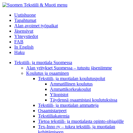
menu
Uutishuone
Tapahtumat
Alan avoimet työpaikat
Jäsensivut
Yhteystiedot
FAB
In English
Haku
Tekstiili- ja muotiala Suomessa
Alan yritykset Suomessa – tutustu jäseniimme
Koulutus ja osaaminen
Tekstiili- ja muotialan koulutuspolut
Ammatillinen koulutus
Ammattikorkeakoulut
Yliopistot
Täydennä osaamistasi koulutuksissa
Tekstiili- ja muotialan ammatteja
Osaamistarpeet
Tekstiiliakatemia
Tietoa tekstiili- ja muotialasta opinto-ohjaajille
Tex-Inno ry – tukea tekstiili- ja muotialan
kehittämiseen