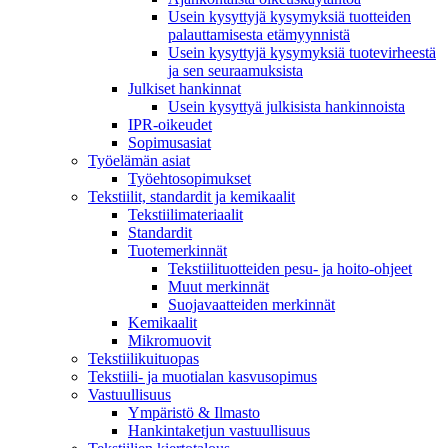
Usein kysyttyjä kysymyksiä tuotteiden
palauttamisesta etämyynnistä
Usein kysyttyjä kysymyksiä tuotevirheestä
ja sen seuraamuksista
Julkiset hankinnat
Usein kysyttyä julkisista hankinnoista
IPR-oikeudet
Sopimusasiat
Työelämän asiat
Työehto­sopimukset
Tekstiilit, standardit ja kemikaalit
Tekstiilimateriaalit
Standardit
Tuotemerkinnät
Tekstiilituotteiden pesu- ja hoito-ohjeet
Muut merkinnät
Suojavaatteiden merkinnät
Kemikaalit
Mikromuovit
Tekstiilikuitu­opas
Tekstiili- ja muotialan kasvusopimus
Vastuullisuus
Ympäristö & Ilmasto
Hankintaketjun vastuullisuus