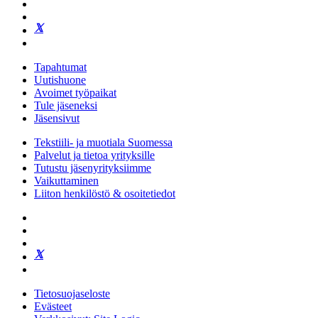
Tapahtumat
Uutishuone
Avoimet työpaikat
Tule jäseneksi
Jäsensivut
Tekstiili- ja muotiala Suomessa
Palvelut ja tietoa yrityksille
Tutustu jäsenyrityksiimme
Vaikuttaminen
Liiton henkilöstö & osoitetiedot
Tietosuojaseloste
Evästeet