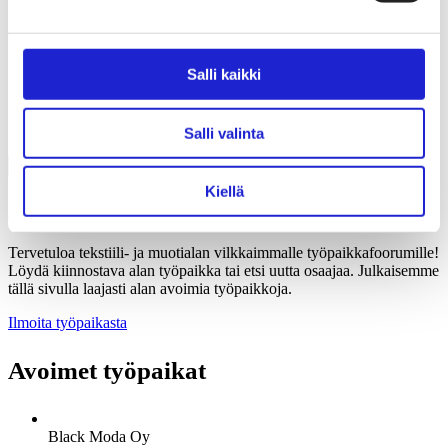
Liiton säännöt
Suomen Tekstiili & Muoti 120 vuotta
Laskutusosoite
Mediapankki
Salli kaikki
Tilastoja Suomen Tekstiili & Muoti ry:stä ja sen
jäsenistä
Tietosuojaseloste
Alan yritykset Suomessa – tutustu jäseniimme
Salli valinta
Kiellä
Alan avoimet työpaikat
Tervetuloa tekstiili- ja muotialan vilkkaimmalle työpaikkafoorumille!
Löydä kiinnostava alan työpaikka tai etsi uutta osaajaa. Julkaisemme
tällä sivulla laajasti alan avoimia työpaikkoja.
Ilmoita työpaikasta
Avoimet työpaikat
Black Moda Oy