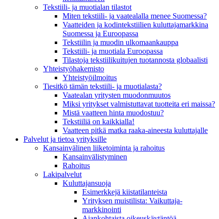
Tekstiili- ja muotialan tilastot
Miten tekstiili- ja vaatealalla menee Suomessa?
Vaatteiden ja kodintekstiilien kuluttajamarkkina
Suomessa ja Euroopassa
Tekstiilin ja muodin ulkomaankauppa
Tekstiili- ja muotiala Euroopassa
Tilastoja tekstiilikuitujen tuotannosta globaalisti
Yhteistyö­hakemisto
Yhteistyöilmoitus
Tiesitkö tämän tekstiili- ja muotialasta?
Vaatealan yritysten muodonmuutos
Miksi yritykset valmistuttavat tuotteita eri maissa?
Mistä vaatteen hinta muodostuu?
Tekstiiliä on kaikkialla!
Vaatteen pitkä matka raaka-aineesta kuluttajalle
Palvelut ja tietoa yrityksille
Kansainvälinen liiketoiminta ja rahoitus
Kansain­välistyminen
Rahoitus
Lakipalvelut
Kuluttajansuoja
Esimerkkejä kiistatilanteista
Yrityksen muistilista: Vaikuttaja­
markkinointi
Ajankohtaista oikeuskäytäntöä