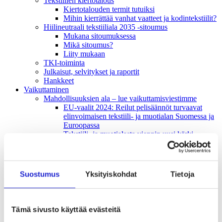
Tekstiilien kiertotalous
Kiertotalouden termit tutuiksi
Mihin kierrättää vanhat vaatteet ja kodintekstiilit?
Hiilineutraali tekstiiliala 2035 -sitoumus
Mukana sitoumuksessa
Mikä sitoumus?
Liity mukaan
TKI-toiminta
Julkaisut, selvitykset ja raportit
Hankkeet
Vaikuttaminen
Mahdollisuuksien ala – lue vaikuttamis­viestimme
EU-vaalit 2024: Reilut pelisäännöt turvaavat
elinvoimaisen tekstiili- ja muotialan Suomessa ja
Euroopassa
Tekstiili- ja muotialasta viennin uusi kärki
Suomesta tekstiilialan kiertotalouden &
vastuullisuuden suunnannäyttäjä
Tekstiili- ja muotiala tarvitsee monipuolista
osaamista
Suostumus
Yksityiskohdat
Tietoja
Tekstiiliala on tärkeä osa Suomen
huoltovarmuutta
Luodaan kannusteet kuluttajan vihreään
siirtymään
Tämä sivusto käyttää evästeitä
EU-vaikuttaminen