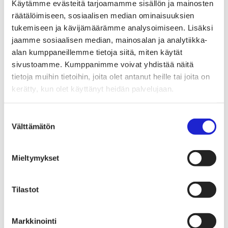
Tekstiilimerkintäuudistus (TLR)
Käytämme evästeitä tarjoamamme sisällön ja mainosten
Digitaalinen tuotepassi
räätälöimiseen, sosiaalisen median ominaisuuksien
Tekstiilien tuottajavastuu (EPR)
tukemiseen ja kävijämäärämme analysoimiseen. Lisäksi
Kannanotot ja lausunnot
Lausunnot ja kantapaperit
jaamme sosiaalisen median, mainosalan ja analytiikka-
Pikamuodin rajoittaminen
alan kumppaneillemme tietoja siitä, miten käytät
Vaikuttajaryhmät jäsenyrityksille
sivustoamme. Kumppanimme voivat yhdistää näitä
Työelämä-vaikuttajaryhmä
Yritysvastuu, kiertotalous ja toimivat markkinat -
tietoja muihin tietoihin, joita olet antanut heille tai joita on
vaikuttajaryhmä
kerätty, kun olet käyttänyt heidän palvelujaan.
Kansainvälinen liiketoiminta ja rahoitus -
vaikuttajaryhmä
Julkiset hankinnat ja huoltovarmuus -
Suostumuksen
vaikuttajaryhmä
Välttämätön
valinta
Kestävä tuotepolitiikka​ -vaikuttajaryhmä
Osaaminen ja vetovoima -vaikuttajaryhmä
Tule jäseneksi
Suomen Tekstiili & Muodin jäsenyysmuodot
Mieltymykset
Liity varsinaiseksi jäseneksi
Liity startup-jäseneksi
Liity kumppani­jäseneksi
Tilastot
Suomen Tekstiili & Muoti
Liiton hallitus
Liiton henkilöstö & yhteystiedot
Markkinointi
Liiton strategia