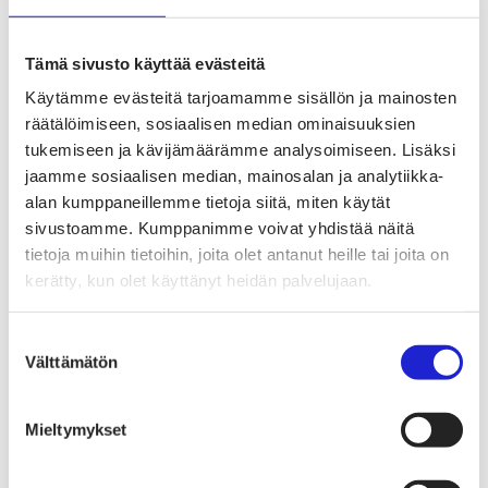
OLLA MYÖS TEKSTIILIEN PESU-, VÄRJÄYS- TAI
VALKAISUPALVELUT. LOGISTIIKKA-,
Tämä sivusto käyttää evästeitä
AUTOMAATIO- JA ROBOTIIKKAOSAAJILLEKIN
Käytämme evästeitä tarjoamamme sisällön ja mainosten
LÖYTYY TEKEMISTÄ.
räätälöimiseen, sosiaalisen median ominaisuuksien
tukemiseen ja kävijämäärämme analysoimiseen. Lisäksi
3. tarve: 5–10
jaamme sosiaalisen median, mainosalan ja analytiikka-
miljoonaa euroa
alan kumppaneillemme tietoja siitä, miten käytät
sivustoamme. Kumppanimme voivat yhdistää näitä
tietoja muihin tietoihin, joita olet antanut heille tai joita on
kerätty, kun olet käyttänyt heidän palvelujaan.
Jukka Heikkilä kertoo, että rahoituksen saamisessa on ollut
haasteita. Hänen mukaansa tutkimiseen on yleensä
Suostumuksen
helpompi saada rahoitusta kuin varsinaiseen investointiin.
Välttämätön
valinta
Tuet ovat olleet pieniä, suurimmillaan 200 000 euroa työ- ja
elinkeinoministeriöltä.
Mieltymykset
Nyt jalostuslaitoksen pilottivaiheessa puhutaan noin 1,5