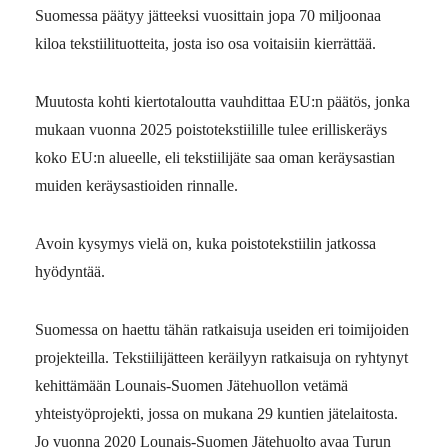
Suomessa päätyy jätteeksi vuosittain jopa 70 miljoonaa
kiloa tekstiilituotteita, josta iso osa voitaisiin kierrättää.
Muutosta kohti kiertotaloutta vauhdittaa EU:n päätös, jonka
mukaan vuonna 2025 poistotekstiilille tulee erilliskeräys
koko EU:n alueelle, eli tekstiilijäte saa oman keräysastian
muiden keräysastioiden rinnalle.
Avoin kysymys vielä on, kuka poistotekstiilin jatkossa
hyödyntää.
Suomessa on haettu tähän ratkaisuja useiden eri toimijoiden
projekteilla. Tekstiilijätteen keräilyyn ratkaisuja on ryhtynyt
kehittämään Lounais-Suomen Jätehuollon vetämä
yhteistyöprojekti, jossa on mukana 29 kuntien jätelaitosta.
Jo vuonna 2020 Lounais-Suomen Jätehuolto avaa Turun