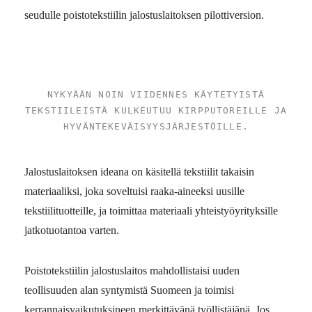
seudulle poistotekstiilin jalostuslaitoksen pilottiversion.
NYKYÄÄN NOIN VIIDENNES KÄYTETYISTÄ
TEKSTIILEISTÄ KULKEUTUU KIRPPUTOREILLE JA
HYVÄNTEKEVÄISYYSJÄRJESTÖILLE.
Jalostuslaitoksen ideana on käsitellä tekstiilit takaisin
materiaaliksi, joka soveltuisi raaka-aineeksi uusille
tekstiilituotteille, ja toimittaa materiaali yhteistyöyrityksille
jatkotuotantoa varten.
Poistotekstiilin jalostuslaitos mahdollistaisi uuden
teollisuuden alan syntymistä Suomeen ja toimisi
kerrannaisvaikutuksineen merkittävänä työllistäjänä.
Jos