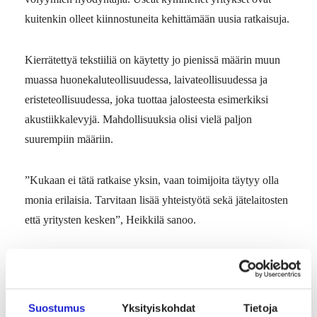
kuitenkin olleet kiinnostuneita kehittämään uusia ratkaisuja.
Kierrätettyä tekstiiliä on käytetty jo pienissä määrin muun
muassa huonekaluteollisuudessa, laivateollisuudessa ja
eristeteollisuudessa, joka tuottaa jalosteesta esimerkiksi
akustiikkalevyjä. Mahdollisuuksia olisi vielä paljon
suurempiin määriin.
”Kukaan ei tätä ratkaise yksin, vaan toimijoita täytyy olla
monia erilaisia. Tarvitaan lisää yhteistyötä sekä jätelaitosten
että yritysten kesken”, Heikkilä sanoo.
UUSIA JALOSTUSLAITOKSEEN MAHDOLLISESTI
Suostumus
Yksityiskohdat
Tietoja
TUKEUTUVIA LIIKETOIMINTAMUOTOJA VOISIVAT