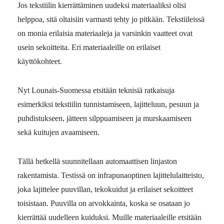
Jos tekstiilin kierrättäminen uudeksi materiaaliksi olisi
helppoa, sitä oltaisiin varmasti tehty jo pitkään. Tekstiileissä
on monia erilaisia materiaaleja ja varsinkin vaatteet ovat
usein sekoitteita. Eri materiaaleille on erilaiset
käyttökohteet.
Nyt Lounais-Suomessa etsitään teknisiä ratkaisuja
esimerkiksi tekstiilin tunnistamiseen, lajitteluun, pesuun ja
puhdistukseen, jätteen silppuamiseen ja murskaamiseen
sekä kuitujen avaamiseen.
Tällä hetkellä suunnitellaan automaattisen linjaston
rakentamista. Testissä on infrapunaoptinen lajittelulaitteisto,
joka lajittelee puuvillan, tekokuidut ja erilaiset sekoitteet
toisistaan. Puuvilla on arvokkainta, koska se osataan jo
kierrättää uudelleen kuiduksi. Muille materiaaleille etsitään