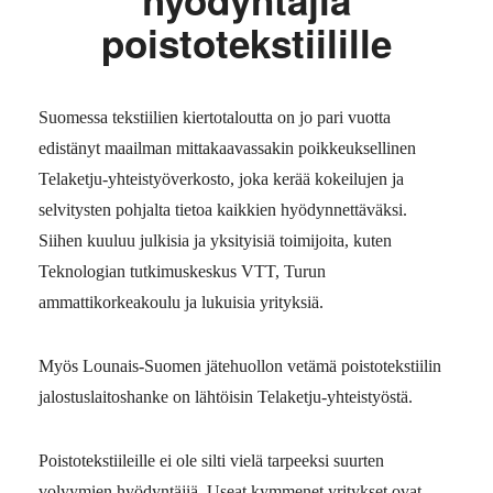
hyödyntäjiä
poistotekstiilille
Suomessa tekstiilien kiertotaloutta on jo pari vuotta
edistänyt maailman mittakaavassakin poikkeuksellinen
Telaketju-yhteistyöverkosto, joka kerää kokeilujen ja
selvitysten pohjalta tietoa kaikkien hyödynnettäväksi.
Siihen kuuluu julkisia ja yksityisiä toimijoita, kuten
Teknologian tutkimuskeskus VTT, Turun
ammattikorkeakoulu ja lukuisia yrityksiä.
Myös Lounais-Suomen jätehuollon vetämä poistotekstiilin
jalostuslaitoshanke on lähtöisin Telaketju-yhteistyöstä.
Poistotekstiileille ei ole silti vielä tarpeeksi suurten
volyymien hyödyntäjiä. Useat kymmenet yritykset ovat