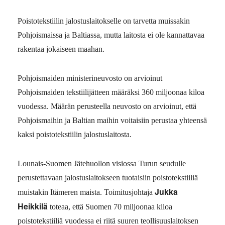
Poistotekstiilin jalostuslaitokselle on tarvetta muissakin
Pohjoismaissa ja Baltiassa, mutta laitosta ei ole kannattavaa
rakentaa jokaiseen maahan.
Pohjoismaiden ministerineuvosto on arvioinut
Pohjoismaiden tekstiilijätteen määräksi 360 miljoonaa kiloa
vuodessa. Määrän perusteella neuvosto on arvioinut, että
Pohjoismaihin ja Baltian maihin voitaisiin perustaa yhteensä
kaksi poistotekstiilin jalostuslaitosta.
Lounais-Suomen Jätehuollon visiossa Turun seudulle
perustettavaan jalostuslaitokseen tuotaisiin poistotekstiiliä
Jukka
muistakin Itämeren maista. Toimitusjohtaja
Heikkilä
toteaa, että Suomen 70 miljoonaa kiloa
poistotekstiiliä vuodessa ei riitä suuren teollisuuslaitoksen