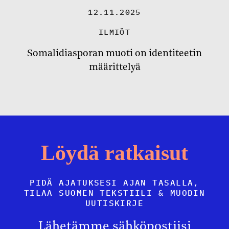
12.11.2025
ILMIÖT
Somalidiasporan muoti on identiteetin
määrittelyä
Löydä ratkaisut
PIDÄ AJATUKSESI AJAN TASALLA,
TILAA SUOMEN TEKSTIILI & MUODIN
UUTISKIRJE
Lähetämme sähköpostiisi