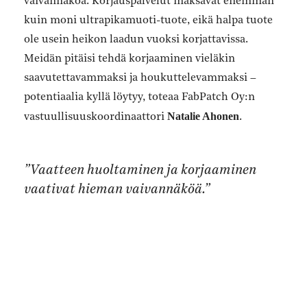
vaivannäköä. Korjauspalvelut maksavat enemmän
kuin moni ultrapikamuoti-tuote, eikä halpa tuote
ole usein heikon laadun vuoksi korjattavissa.
Meidän pitäisi tehdä korjaaminen vieläkin
saavutettavammaksi ja houkuttelevammaksi –
potentiaalia kyllä löytyy, toteaa FabPatch Oy:n
Natalie Ahonen
vastuullisuuskoordinaattori
.
”Vaatteen huoltaminen ja korjaaminen
vaativat hieman vaivannäköä.”