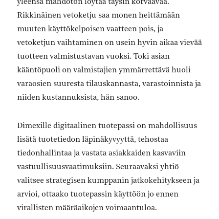
yleensä mahdoton löytää täysin korvaavaa.
Rikkinäinen vetoketju saa monen heittämään
muuten käyttökelpoisen vaatteen pois, ja
vetoketjun vaihtaminen on usein hyvin aikaa vievää
tuotteen valmistustavan vuoksi. Toki asian
kääntöpuoli on valmistajien ymmärrettävä huoli
varaosien suuresta tilauskannasta, varastoinnista ja
niiden kustannuksista, hän sanoo.
Dimexille digitaalinen tuotepassi on mahdollisuus
lisätä tuotetiedon läpinäkyvyyttä, tehostaa
tiedonhallintaa ja vastata asiakkaiden kasvaviin
vastuullisuusvaatimuksiin. Seuraavaksi yhtiö
valitsee strategisen kumppanin jatkokehitykseen ja
arvioi, ottaako tuotepassin käyttöön jo ennen
virallisten määräaikojen voimaantuloa.