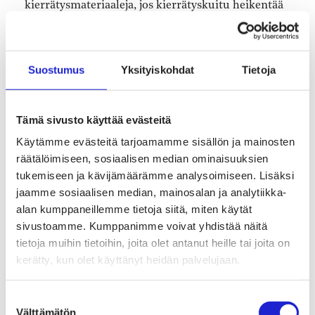
kierrätysmateriaaleja, jos kierrätyskuitu heikentää
materiaalin kestävyyttä.
– Pitkä käyttöikä on tuotteidemme ykköskriteeri ja
Suostumus
Yksityiskohdat
Tietoja
myös vastuullista tuotantoa. Emme voi fuskata
missään kohtaa – materiaalien lisäksi teknisen
Tämä sivusto käyttää evästeitä
toteutuksen ja lisätarvikkeiden, kuten vetoketjujen,
Käytämme evästeitä tarjoamamme sisällön ja mainosten
täytyy olla huippulaatua, sanoo Dimexin design- ja
räätälöimiseen, sosiaalisen median ominaisuuksien
Taru Lahti
tuotekehitysjohtaja
.
tukemiseen ja kävijämäärämme analysoimiseen. Lisäksi
jaamme sosiaalisen median, mainosalan ja analytiikka-
Tuotteilla onkin erittäin matala
alan kumppaneillemme tietoja siitä, miten käytät
sivustoamme. Kumppanimme voivat yhdistää näitä
reklamaatioprosentti: vain 0,1 prosenttia Dimexin
tietoja muihin tietoihin, joita olet antanut heille tai joita on
tuotteista palautuu reklamaatioiden kautta.
kerätty, kun olet käyttänyt heidän palvelujaan.
Tyypillisesti Dimexin työvaatteet ovat käytössä
siihen pisteeseen, että ne hajoavat.
Suostumuksen
Välttämätön
valinta