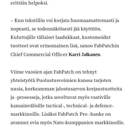
erittäin helpoksi.
– Kun tekstiilin voi korjata huomaamattomasti ja
nopeasti, se todennäköisesti jää käyttöön.
Kuluttajille tällaiset laadukkaat, kustomoidut
tuotteet ovat erinomainen lisä, sanoo FabPatchin
Karri Jalkanen
Chief Commercial Officer
.
Viime vuosien ajan FabPatch on tehnyt
yhteistyötä Puolustusvoimien kanssa tarjoten
uusia, korkeamman jalostusarvon korjaustuotteita
ja -prosesseja, jotka soveltuvat myös vaativille
kansainvälisille tactical-, technical- ja defence-
markkinoille. Lisäksi FabPatch Pro -hanke on
avannut ovia myös Nato-kumppanien markkinoille.