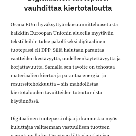
vauhdittaa kiertotaloutta
Osana EU:n hyväksyttyä ekosuunnitteluasetusta
kaikkiin Euroopan Unionin alueella myytäviin
tekstiileihin tulee pakolliseksi digitaalinen
tuotepassi eli DPP. Sillä halutaan parantaa
vaatteiden kestävyyttä, uudelleenkäytettävyyttä ja
korjattavuutta. Samalla sen tavoite on tehostaa
materiaalien kiertoa ja parantaa energia- ja
resurssitehokkuutta – siis mahdollistaa
kiertotalouden tavoitteiden toteutumista
käytännössä.
Digitaalinen tuotepassi ohjaa ja kannustaa myös
kuluttajaa valitsemaan vastuullisen tuotteen
parantamalla kestävyyteen liittyvien tietojen