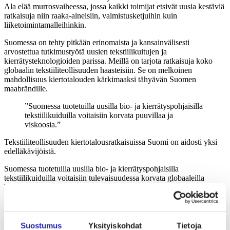
Ala elää murrosvaiheessa, jossa kaikki toimijat etsivät uusia kestäviä
ratkaisuja niin raaka-aineisiin, valmistusketjuihin kuin
liiketoimintamalleihinkin.
Suomessa on tehty pitkään erinomaista ja kansainvälisesti
arvostettua tutkimustyötä uusien tekstiilikuitujen ja
kierrätysteknologioiden parissa. Meillä on tarjota ratkaisuja koko
globaalin tekstiiliteollisuuden haasteisiin. Se on melkoinen
mahdollisuus kiertotalouden kärkimaaksi tähyävän Suomen
maabrändille.
”Suomessa tuotetuilla uusilla bio- ja kierrätyspohjaisilla
tekstiilikuiduilla voitaisiin korvata puuvillaa ja
viskoosia.
”
Tekstiiliteollisuuden kiertotalousratkaisuissa Suomi on aidosti yksi
edelläkävijöistä.
Suomessa tuotetuilla uusilla bio- ja kierrätyspohjaisilla
tekstiilikuiduilla voitaisiin tulevaisuudessa korvata globaaleilla
kuitumarkkinoilla erityisesti puuvillaa ja viskoosia. Niiden
yhteenlaskettu tuotanto on maailmanlaajuisesti noin 32,7 miljoonaa
tonnia vuodessa.
Myös poistotekstiilien kattavan keräys- ja käsittelyjärjestelmän
Suostumus
Yksityiskohdat
Tietoja