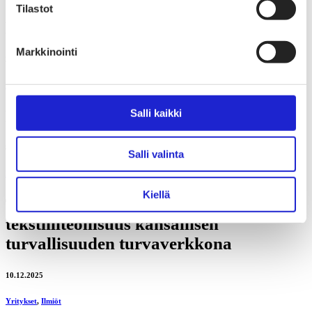
Tilastot
Lue seuraavaksi
Markkinointi
25.6.2026
Ilmiöt
Pitkäikäisyys lähtökohtana
Salli kaikki
8.3.2026
Salli valinta
Ilmiöt
Kiellä
Tekstiilissä vara parempi – kotimainen
tekstiiliteollisuus kansallisen
turvallisuuden turvaverkkona
10.12.2025
Yritykset
,
Ilmiöt