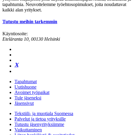
tapahtumia. Neuvottelemme työehtosopimukset, joita noudattavat
kaikki alan yritykset.
Tutustu meihin tarkemmin
Käyntiosoite:
Eteläranta 10, 00130 Helsinki
Tapahtumat
Uutishuone
Avoimet työpaikat
Tule jäseneksi
Jäsensivut
Tekstiili- ja muotiala Suomessa
Palvelut ja tietoa yrityksille
Tutustu jäsenyrityksiimme
Vaikuttaminen