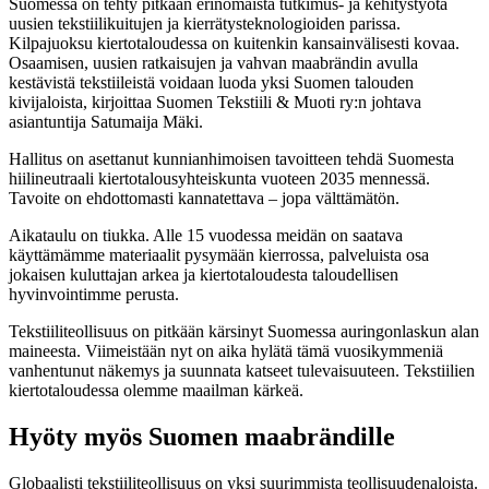
Suomessa on tehty pitkään erinomaista tutkimus- ja kehitystyötä
uusien tekstiilikuitujen ja kierrätysteknologioiden parissa.
Kilpajuoksu kiertotaloudessa on kuitenkin kansainvälisesti kovaa.
Osaamisen, uusien ratkaisujen ja vahvan maabrändin avulla
kestävistä tekstiileistä voidaan luoda yksi Suomen talouden
kivijaloista, kirjoittaa Suomen Tekstiili & Muoti ry:n johtava
asiantuntija Satumaija Mäki.
Hallitus on asettanut kunnianhimoisen tavoitteen tehdä Suomesta
hiilineutraali kiertotalousyhteiskunta vuoteen 2035 mennessä.
Tavoite on ehdottomasti kannatettava – jopa välttämätön.
Aikataulu on tiukka. Alle 15 vuodessa meidän on saatava
käyttämämme materiaalit pysymään kierrossa, palveluista osa
jokaisen kuluttajan arkea ja kiertotaloudesta taloudellisen
hyvinvointimme perusta.
Tekstiiliteollisuus on pitkään kärsinyt Suomessa auringonlaskun alan
maineesta. Viimeistään nyt on aika hylätä tämä vuosikymmeniä
vanhentunut näkemys ja suunnata katseet tulevaisuuteen. Tekstiilien
kiertotaloudessa olemme maailman kärkeä.
Hyöty myös Suomen maabrändille
Globaalisti tekstiiliteollisuus on yksi suurimmista teollisuudenaloista.