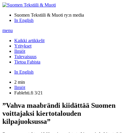
Suomen Tekstiili & Muoti ry:n media
In English
menu
Kaikki artikkelit
Yritykset
Ilmiöt
Tulevaisuus
Tietoa Fabista
In English
2 min
Ilmiöt
Fablehti.fi 3/21
”Vahva maabrändi kiidättää Suomen
voittajaksi kiertotalouden
kilpajuoksussa”