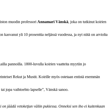
piston muodin professori
Annamari Vänskä
, joka on tutkinut koirien
asvanut yli 10 prosenttia neljässä vuodessa, ja nyt niitä on arviolta
ailla pannoilla. 1800-luvulla koirien vaatteita myytiin jo
erinteiset Rekut ja Mustit. Koirille myös ostetaan entistä enemmän
tai jopa vaihtoehto lapselle”, Vänskä sanoo.
i on jäädä vetoketjun väliin pukiessa. Onneksi sen iho ei kuitenkaan