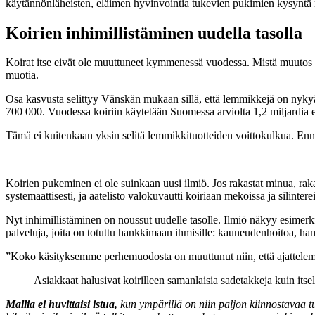
käytännönläheisten, eläimen hyvinvointia tukevien pukimien kysyntä 
Koirien inhimillistäminen uudella tasolla
Koirat itse eivät ole muuttuneet kymmenessä vuodessa. Mistä muutos k
muotia.
Osa kasvusta selittyy Vänskän mukaan sillä, että lemmikkejä on nykyä
700 000. Vuodessa koiriin käytetään Suomessa arviolta 1,2 miljardia 
Tämä ei kuitenkaan yksin selitä lemmikkituotteiden voittokulkua. Enn
Koirien pukeminen ei ole suinkaan uusi ilmiö. Jos rakastat minua, rakast
systemaattisesti, ja aatelisto valokuvautti koiriaan mekoissa ja silintere
Nyt inhimillistäminen on noussut uudelle tasolle. Ilmiö näkyy esimerki
palveluja, joita on totuttu hankkimaan ihmisille: kauneudenhoitoa, ham
”Koko käsityksemme perhemuodosta on muuttunut niin, että ajattelemme
Asiakkaat halusivat koirilleen samanlaisia sadetakkeja kuin itsel
Mallia ei huvittaisi istua,
kun ympärillä on niin paljon kiinnostavaa t