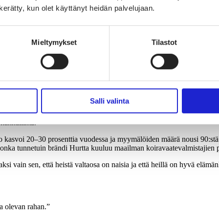
iin, välikerroksiin ja nauhatuotteisiin. Luhtasen mukaan tällaista mall
n kerätty, kun olet käyttänyt heidän palvelujaan.
apanta, saadaan nostettua tuotteiden määrää kuitissa. Uskon, että mallist
ta herkällä korvalla. Sitä tulee paljon, koska lemmikki on perheenjäsen
Mieltymykset
Tilastot
ittimiä metsästyskoirille.”
ien vaatteisiin? Tuskin kukaan tuntee suomalaisten lemmikinomistajien o
Salli valinta
ämänhallinta.
to kasvoi 20–30 prosenttia vuodessa ja myymälöiden määrä nousi 90:stä
 jonka tunnetuin brändi Hurtta kuuluu maailman koiravaatevalmistajien 
ksi vain sen, että heistä valtaosa on naisia ja että heillä on hyvä elä
sa olevan rahan.”