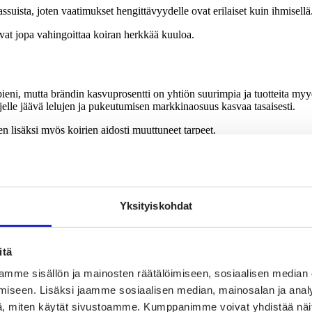
assuista, joten vaatimukset hengittävyydelle ovat erilaiset kuin ihmisellä
oivat jopa vahingoittaa koiran herkkää kuuloa.
pieni, mutta brändin kasvuprosentti on yhtiön suurimpia ja tuotteita
jelle jäävä lelujen ja pukeutumisen markkinaosuus kasvaa tasaisesti.
en lisäksi myös koirien aidosti muuttuneet tarpeet.
seampi kuluttaja on tietoinen siitä, että monen jalostetun rodun pohjav
näkyä liikenteessä pimeälläkin. Katujen pinnassa taas on suolaa ja erila
Yksityiskohdat
 kuten maastojuoksua, jossa tassut pitää suojata pikkukiviltä.
stä enemmän omaa itseään koiran kautta.
itä
ranomistaja laittaa pikkuisen eri pannan, kun mennään kaupungille tai 
mme sisällön ja mainosten räätälöimiseen, sosiaalisen median
n
iseen. Lisäksi jaamme sosiaalisen median, mainosalan ja analy
, miten käytät sivustoamme. Kumppanimme voivat yhdistää näitä t