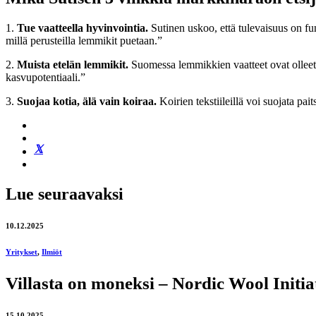
1.
Tue vaatteella hyvinvointia.
Sutinen uskoo, että tulevaisuus on fu
millä perusteilla lemmikit puetaan.”
2.
Muista etelän lemmikit.
Suomessa lemmikkien vaatteet ovat olleet
kasvupotentiaali.”
3.
Suojaa kotia, älä vain koiraa.
Koirien tekstiileillä voi suojata pa
Lue seuraavaksi
10.12.2025
Yritykset
,
Ilmiöt
Villasta on moneksi – Nordic Wool Initia
15.10.2025