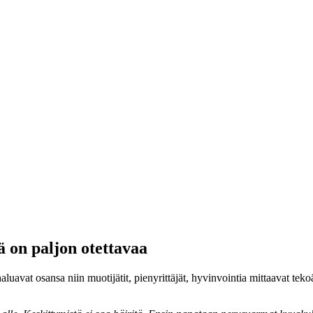
lä on paljon otettavaa
uavat osansa niin muotijätit, pienyrittäjät, hyvinvointia mittaavat teko