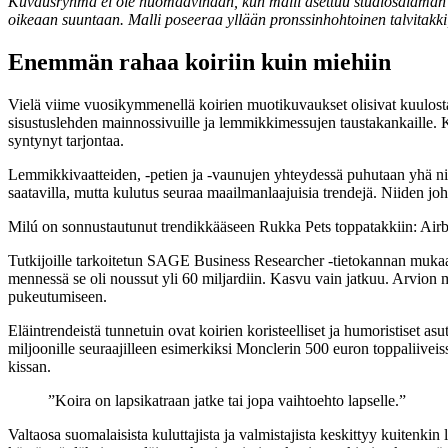
Kuvausryhmä ei ole huomaavinaan, kun malli asettuu studiosalaman all
oikeaan suuntaan. Malli poseeraa yllään pronssinhohtoinen talvitakki,
Enemmän rahaa koiriin kuin miehiin
Vielä viime vuosikymmenellä koirien muotikuvaukset olisivat kuulostan
sisustuslehden mainnossivuille ja lemmikkimessujen taustakankaille. K
syntynyt tarjontaa.
Lemmikkivaatteiden, -petien ja -vaunujen yhteydessä puhutaan yhä nich
saatavilla, mutta kulutus seuraa maailmanlaajuisia trendejä. Niiden joh
Milú on sonnustautunut trendikkääseen Rukka Pets toppatakkiin: Airb
Tutkijoille tarkoitetun SAGE Business Researcher -tietokannan mukaa
mennessä se oli noussut yli 60 miljardiin. Kasvu vain jatkuu. Arvio
pukeutumiseen.
Eläintrendeistä tunnetuin ovat koirien koristeelliset ja humoristiset a
miljoonille seuraajilleen esimerkiksi Monclerin 500 euron toppaliive
kissan.
”Koira on lapsikatraan jatke tai jopa vaihtoehto lapselle.”
Valtaosa suomalaisista kuluttajista ja valmistajista keskittyy kuitenkin 