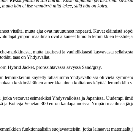
e. Keskittymistä ei saa häiritä. Ensin napataan perusvarmat kuvakulma
 mutta hän ei itse ymmärrä mitä tekee, sillä hän on koira.
eet vitsiltä, mutta ajat ovat muuttuneet nopeasti. Kuvat eläimistä söpö
uluttajat ympäri maailman ovat alkaneet himoita lemmikkien tekstiilejä
e-markkinasta, mutta tasaisesti ja vauhdikkaasti kasvavasta sellaisest
totähti taas on Yhdysvallat.
orn Hybrid Jacket, pronssihtavassa sävyssä Sand/gray.
n lemmikkeihin käytetty rahasumma Yhdysvalloissa oli vielä kymmenen 
n mukaan keskimääräinen amerikkalainen kotitalous käyttää lemmikkiin 
sut, jotka vetoavat esimerkiksi Yhdysvalloissa ja Japanissa. Uudempi ilm
issä ja Bottega Venetan 300 euron kaulapannoissa. Ympäri maailmaa järj
lemmikkien funktionaalisiin suojavaatteisiin, jotka lainaavat materiaalit j