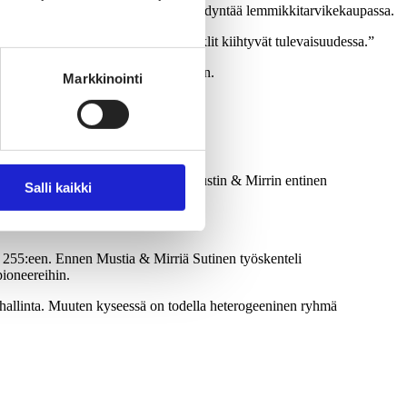
istoajattelua ei vielä osata täysin hyödyntää lemmikkitarvikekaupassa.
oajattelu korostuu ja eläinmuodin syklit kiihtyvät tulevaisuudessa.”
. Osa toiveista on melko erikoisiakin.
Markkinointi
stokäyttäytymistä yhtä hyvin kuin Mustin & Mirrin entinen
Salli kaikki
 255:een. Ennen Mustia & Mirriä Sutinen työskenteli
pioneereihin.
mänhallinta. Muuten kyseessä on todella heterogeeninen ryhmä