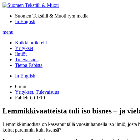
Suomen Tekstiili & Muoti ry:n media
In English
menu
Kaikki artikkelit
Yritykset
Ilmiöt
Tulevaisuus
Tietoa Fabista
In English
6 min
Yritykset
,
Tulevaisuus
Fablehti.fi 1/19
Lemmikkivaatteista tuli iso bisnes – ja vie
Lemmikkimuodista on kasvanut tällä vuosituhannella iso ilmiö, josta hal
koirat paremmin kuin itsensä?