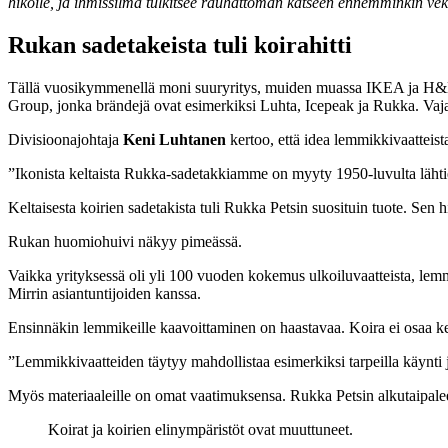
hikoile, ja ihmissilmä tulkitsee rauhattoman katseen ennemminkin ve
Rukan sadetakeista tuli koirahitti
Tällä vuosikymmenellä moni suuryritys, muiden muassa IKEA ja H&M, 
Group, jonka brändejä ovat esimerkiksi Luhta, Icepeak ja Rukka. Vajaa 1
Divisioonajohtaja
Keni Luhtanen
kertoo, että idea lemmikkivaatteist
”Ikonista keltaista Rukka-sadetakkiamme on myyty 1950-luvulta lähtien m
Keltaisesta koirien sadetakista tuli Rukka Petsin suosituin tuote. Sen
Rukan huomiohuivi näkyy pimeässä.
Vaikka yrityksessä oli yli 100 vuoden kokemus ulkoiluvaatteista, lemm
Mirrin asiantuntijoiden kanssa.
Ensinnäkin lemmikeille kaavoittaminen on haastavaa. Koira ei osaa ker
”Lemmikkivaatteiden täytyy mahdollistaa esimerkiksi tarpeilla käynti j
Myös materiaaleille on omat vaatimuksensa. Rukka Petsin alkutaipalee
Koirat ja koirien elinympäristöt ovat muuttuneet.