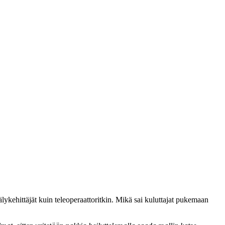
älykehittäjät kuin teleoperaattoritkin. Mikä sai kuluttajat pukemaan