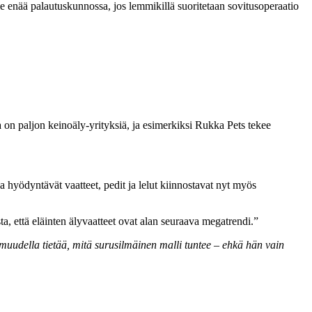
e enää palautuskunnossa, jos lemmikillä suoritetaan sovitusoperaatio
a on paljon keinoäly-yrityksiä, ja esimerkiksi Rukka Pets tekee
a hyödyntävät vaatteet, pedit ja lelut kiinnostavat nyt myös
a, että eläinten älyvaatteet ovat alan seuraava megatrendi.”
armuudella tietää, mitä surusilmäinen malli tuntee – ehkä hän vain