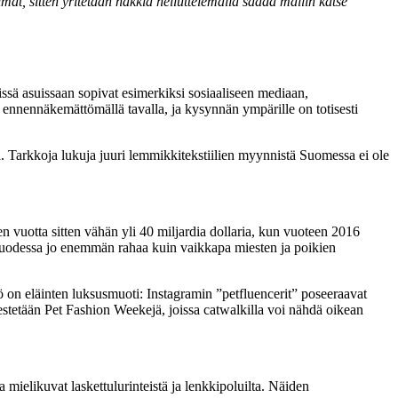
t, sitten yritetään nakkia heiluttelemalla saada mallin katse
issä asuissaan sopivat esimerkiksi sosiaaliseen mediaan,
 ennennäkemättömällä tavalla, ja kysynnän ympärille on totisesti
a. Tarkkoja lukuja juuri lemmikkitekstiilien myynnistä Suomessa ei ole
vuotta sitten vähän yli 40 miljardia dollaria, kun vuoteen 2016
vuodessa jo enemmän rahaa kuin vaikkapa miesten ja poikien
iö on eläinten luksusmuoti: Instagramin ”petfluencerit” poseeraavat
estetään Pet Fashion Weekejä, joissa catwalkilla voi nähdä oikean
a mielikuvat laskettulurinteistä ja lenkkipoluilta. Näiden