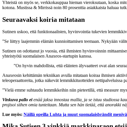
Yhteistä on myös se, verkkokauppaa hieman vieroksutaan, koska mitoit
kotona. Mustissa & Mirrissä noin 80 prosenttia asiakkaista haluaa tut
Seuraavaksi koiria mitataan
Sutinen uskoo, että funktionaalisten, hyvinvointia tukevien lemmikki
”Se liittyy laajemmin elämän kunnioittamisen teemaan. Nykyään välite
Sutinen on odottanut jo vuosia, että ihmisten hyvinvoinnin mittaamisen
yhteistyötä suomalaisen Anaxeos-startupin kanssa.
”On hyvin mahdollista, että eläinten älyvaatteet ovat alan seur
Anaxeosin kehittämän tekniikan avulla mitataan koiraa ihmisen aktiivisu
teleoperaattoreita, jotka näkevät lemmikkituotteiden nettipalveluissa p
”Vielä emme suhtaudu lemmikkeihin niin pieteetillä, että measure mysel
Vinkuva pallo ei
enää jaksa innostaa mallia, ja se
istuu studiossa kau
projisoi siihen omia tunteitaan. Mutta sen hän tietää, että anorakki nä
Lue myös:
Näillä opeilla Luhta ja muut suomalaisbrändit menivä
Mika Sutisen 3 vinkkiä markkinaraon etsij