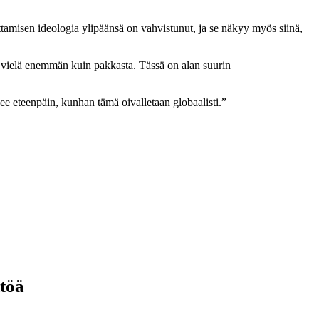
ittamisen ideologia ylipäänsä on vahvistunut, ja se näkyy myös siinä,
a vielä enemmän kuin pakkasta. Tässä on alan suurin
nee eteenpäin, kunhan tämä oivalletaan globaalisti.”
ttöä