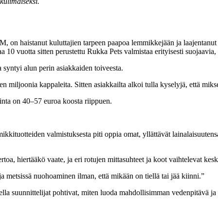
kkulimaiseksi.
on haistanut kuluttajien tarpeen paapoa lemmikkejään ja laajentanut 
0 vuotta sitten perustettu Rukka Pets valmistaa erityisesti suojaavia, s
a syntyi alun perin asiakkaiden toiveesta.
iljoonia kappaleita. Sitten asiakkailta alkoi tulla kyselyjä, että mikse
 hinta on 40–57 euroa koosta riippuen.
ikkituotteiden valmistuksesta piti oppia omat, yllättävät lainalaisuute
toa, hiertääkö vaate, ja eri rotujen mittasuhteet ja koot vaihtelevat 
a metsissä nuohoaminen ilman, että mikään on tiellä tai jää kiinni.”
lla suunnittelijat pohtivat, miten luoda mahdollisimman vedenpitävä ja