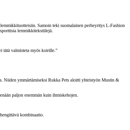
lemmikkituotteisiin. Samoin teki suomalainen perheyritys L-Fashion
porttisia lemmikkitekstiilejä.
i tätä valmisteta myös koirille.”
nsa. Niiden ymmärtämiseksi Rukka Pets aloitti yhteistyön Mustin &
keskenään paljon enemmän kuin ihmiskehojen.
 hengittävä kombinaatio.