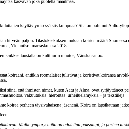
näyttää kasvavan joka puolella maailmaa.
uluttajien käyttäytymisessä siis kumpuaa? Sitä on pohtinut Aalto-ylio
än hirveän paljon. Tilastokeskuksen mukaan koirien määrä Suomessa on k
euroa, Yle uutisoi marraskuussa 2018.
en kaikkea taustalla on kulttuurin muutos, Vänskä sanoo.
at koiraani, antiikin roomalaiset julistivat ja koristivat koiransa arvokk
issä.
ksi siinä, että ihmisten nimet, kuten Aatu ja Alma, ovat syrjäyttäneet p
mashuoltoa, vakuutuksia, hierontaa, urheiluelämyksiä – ja tekstiilejä.
 koiraa perheen täysivaltaisena jäsenenä. Koira on lapsikatraan jatke 
leen.
utkittavaa. Mallin ympärysmitta on odotettua paksumpi, ja pörheä turkk