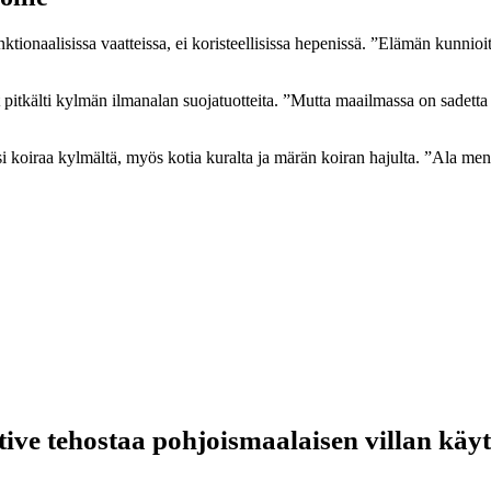
nktionaalisissa vaatteissa, ei koristeellisissa hepenissä. ”Elämän kunnio
 pitkälti kylmän ilmanalan suojatuotteita. ”Mutta maailmassa on sadett
itsi koiraa kylmältä, myös kotia kuralta ja märän koiran hajulta. ”Ala me
tive tehostaa pohjoismaalaisen villan käy