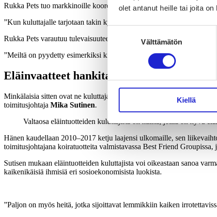
Rukka Pets tuo markkinoille koordinoituja kokonaisuuksia takeista kenk
olet antanut heille tai joita o
”Kun kuluttajalle tarjotaan takin kylkeen siihen sopivat tossut ja kaul
Suostumuksen
Rukka Pets varautuu tulevaisuuteen kuuntelemalla asiakkaiden palautet
Välttämätön
valinta
”Meiltä on pyydetty esimerkiksi kilpikonnan vaatteita ja kiveksenlämm
Eläinvaatteet hankitaan myymälästä
Minkälaisia sitten ovat ne kuluttajat, jotka haluavat satsata lemmikk
Kiellä
toimitusjohtaja
Mika Sutinen
.
Valtaosa eläintuotteiden kuluttajista on naisia, joilla on hyvä el
Hänen kaudellaan 2010–2017 ketju laajensi ulkomaille, sen liikevaih
toimitusjohtajana koiratuotteita valmistavassa Best Friend Groupissa,
Sutisen mukaan eläintuotteiden kuluttajista voi oikeastaan sanoa varma
kaikenikäisiä ihmisiä eri sosioekonomisista luokista.
”Paljon on myös heitä, jotka sijoittavat lemmikkiin kaiken irrotettavis