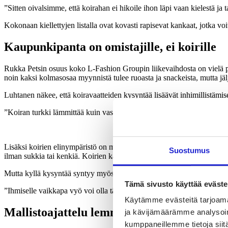
”Sitten oivalsimme, että koirahan ei hikoile ihon läpi vaan kielestä ja t
Kokonaan kiellettyjen listalla ovat kovasti rapisevat kankaat, jotka v
Kaupunkipanta on omistajille, ei koirille
Rukka Petsin osuus koko L-Fashion Groupin liikevaihdosta on vielä 
noin kaksi kolmasosaa myynnistä tulee ruoasta ja snackeista, mutta jäl
Luhtanen näkee, että koiravaatteiden kysyntää lisäävät inhimillistämis
”Koiran turkki lämmittää kuin vastaavanpaksuinen puuvillakangas. Yhä u
Lisäksi koirien elinympäristö on muuttunut. Kaupunkilaiskoirien pitää 
Suostumus
ilman sukkia tai kenkiä. Koirien kanssa myös harrastetaan uusia lajeja,
Mutta kyllä kysyntää syntyy myös siitä, että kuluttajat viestivät enti
Tämä sivusto käyttää eväste
”Ihmiselle vaikkapa vyö voi olla tärkeä imagovalinta. Samoin moni koi
Käytämme evästeitä tarjoama
Mallistoajattelu lemmikkitarvikekauppaa
ja kävijämäärämme analysoim
kumppaneillemme tietoja siitä