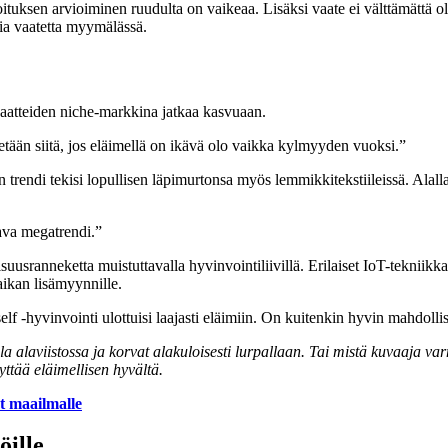
uksen arvioiminen ruudulta on vaikeaa. Lisäksi vaate ei välttämättä ol
kia vaatetta myymälässä.
vaatteiden niche-markkina jatkaa kasvuaan.
tään siitä, jos eläimellä on ikävä olo vaikka kylmyyden vuoksi.”
 trendi tekisi lopullisen läpimurtonsa myös lemmikkitekstiileissä. Alall
aava megatrendi.”
usranneketta muistuttavalla hyvinvointiliivillä. Erilaiset IoT-tekniikka
aikan lisämyynnille.
f -hyvinvointi ulottuisi laajasti eläimiin. On kuitenkin hyvin mahdollist
la alaviistossa ja korvat alakuloisesti lurpallaan. Tai mistä kuvaaja v
yttää eläimellisen hyvältä.
t maailmalle
öille