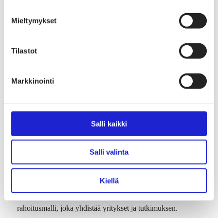
Mieltymykset
Tilastot
Markkinointi
Salli kaikki
Salli valinta
Tämä projekti sai alkunsa Aallon omasta tutkimuksesta.
Kun ensimmäiset tulokset näyttivät lupaavilta, kartoitimme,
Kiellä
kenen liiketoimintaa tämä voisi hyödyttää. Yhteistyötä
helpotti Business Finlandin uusi Co-Innovation-
rahoitusmalli, joka yhdistää yritykset ja tutkimuksen.