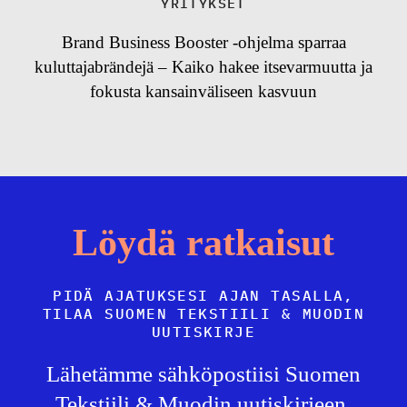
YRITYKSET
Brand Business Booster -ohjelma sparraa
kuluttajabrändejä – Kaiko hakee itsevarmuutta ja
fokusta kansainväliseen kasvuun
Löydä ratkaisut
PIDÄ AJATUKSESI AJAN TASALLA,
TILAA SUOMEN TEKSTIILI & MUODIN
UUTISKIRJE
Lähetämme sähköpostiisi Suomen
Tekstiili & Muodin uutiskirjeen,