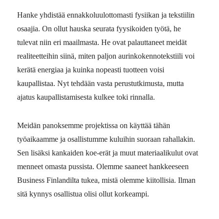
Hanke yhdistää ennakkoluulottomasti fysiikan ja tekstiilin
osaajia. On ollut hauska seurata fyysikoiden työtä, he
tulevat niin eri maailmasta. He ovat palauttaneet meidät
realiteetteihin siinä, miten paljon aurinkokennotekstiili voi
kerätä energiaa ja kuinka nopeasti tuotteen voisi
kaupallistaa. Nyt tehdään vasta perustutkimusta, mutta
ajatus kaupallistamisesta kulkee toki rinnalla.
Meidän panoksemme projektissa on käyttää tähän
työaikaamme ja osallistumme kuluihin suoraan rahallakin.
Sen lisäksi kankaiden koe-erät ja muut
materiaalikulut ovat
menneet omasta pussista. Olemme saaneet hankkeeseen
Business Finlandilta tukea, mistä olemme kiitollisia. Ilman
sitä kynnys osallistua olisi ollut korkeampi.