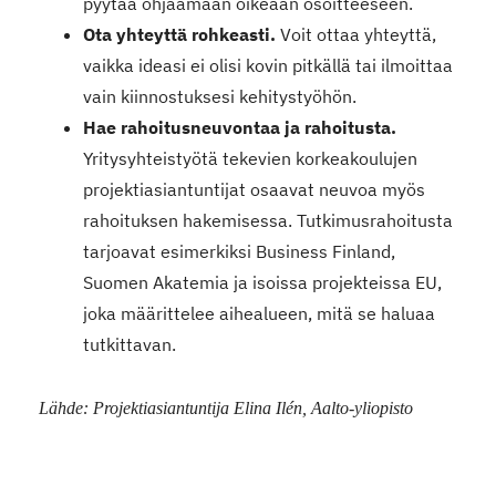
pyytää ohjaamaan oikeaan osoitteeseen.
Ota yhteyttä rohkeasti.
Voit ottaa yhteyttä,
vaikka ideasi ei olisi kovin pitkällä tai ilmoittaa
vain kiinnostuksesi kehitystyöhön.
Hae rahoitusneuvontaa ja rahoitusta.
Yritysyhteistyötä tekevien korkeakoulujen
projektiasiantuntijat osaavat neuvoa myös
rahoituksen hakemisessa. Tutkimusrahoitusta
tarjoavat esimerkiksi Business Finland,
Suomen Akatemia ja isoissa projekteissa EU,
joka määrittelee aihealueen, mitä se haluaa
tutkittavan.
Lähde: Projektiasiantuntija Elina Ilén, Aalto-yliopisto