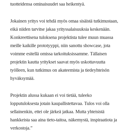
tuotteidensa ominaisuudet saa heikentyä.
Jokainen yritys voi tehdä myös omaa sisäistä tutkimustaan,
eikä niiden tarvitse jakaa yrityssalaisuuksia keskenään.
Konkreettisena tuloksena projektista tulee muun muassa
meille kaikille prototyyppi, niin sanottu showcase, jota
voimme esitellä omissa tarkoituksissamme. Tällaisen
projektin kautta yritykset saavat myös uskottavuutta
työlleen, kun tutkimus on akateemista ja tiedeyhteisön
hyväksymää.
Projektin alussa kukaan ei voi tietää, tuleeko
lopputuloksesta jotain kaupallistettavaa. Tulos voi olla
sellainenkin, ettei ole järkeä jatkaa. Mutta yhteisistä
hankkeista saa aina tieto-taitoa, näkemystä, inspiraatiota ja
verkostoja.”