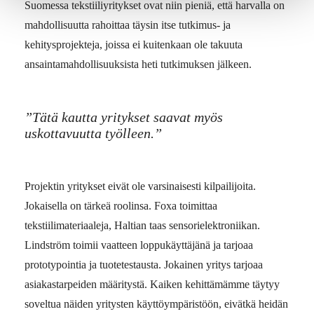
Suomessa tekstiiliyritykset ovat niin pieniä, että harvalla on
mahdollisuutta rahoittaa täysin itse tutkimus- ja
kehitysprojekteja, joissa ei kuitenkaan ole takuuta
ansaintamahdollisuuksista heti tutkimuksen jälkeen.
”Tätä kautta yritykset saavat myös
uskottavuutta työlleen.”
Projektin yritykset eivät ole varsinaisesti kilpailijoita.
Jokaisella on tärkeä roolinsa. Foxa toimittaa
tekstiilimateriaaleja, Haltian taas sensorielektroniikan.
Lindström toimii vaatteen loppukäyttäjänä ja tarjoaa
prototypointia ja tuotetestausta. Jokainen yritys tarjoaa
asiakastarpeiden määritystä. Kaiken kehittämämme täytyy
soveltua näiden yritysten käyttöympäristöön, eivätkä heidän