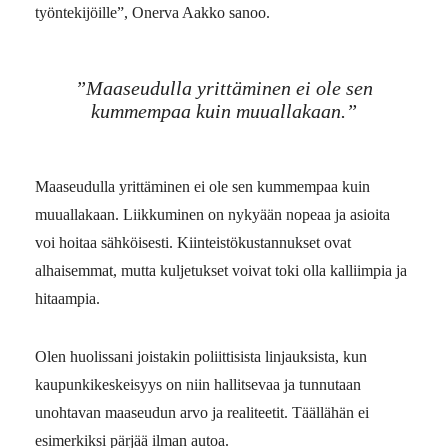
­työn­tekijöille”, Onerva Aakko sanoo.
”Maaseudulla yrittäminen ei ole sen
kummempaa kuin muuallakaan.”
Maaseudulla yrittäminen ei ole sen kummempaa kuin
muuallakaan. Liikkuminen on nykyään nopeaa ja asioita
voi hoitaa sähköisesti. Kiinteistökustannukset ovat
alhaisemmat, mutta kuljetukset voivat toki olla kalliimpia ja
hitaampia.
Olen huolissani joistakin poliittisista linjauksista, kun
kaupunkikeskeisyys on niin hallitsevaa ja tunnutaan
unohtavan maaseudun arvo ja realiteetit. Täällähän ei
esimerkiksi pärjää ilman autoa.