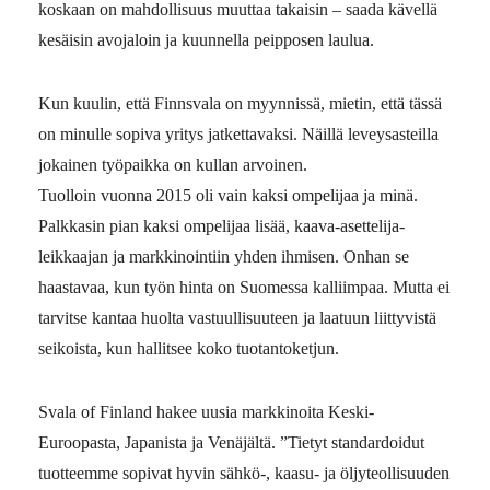
koskaan on mahdollisuus muuttaa takaisin – saada kävellä
kesäisin avojaloin ja kuunnella peipposen laulua.
Kun kuulin, että Finnsvala on myynnissä, mietin, että tässä
on minulle sopiva yritys jatkettavaksi. Näillä leveysasteilla
jokainen työpaikka on kullan arvoinen.
Tuolloin vuonna 2015 oli vain kaksi ompelijaa ja minä.
Palkkasin pian kaksi ompelijaa lisää, kaava-asettelija-
leikkaajan ja markkinointiin yhden ihmisen. Onhan se
haastavaa, kun työn hinta on Suomessa kalliimpaa. Mutta ei
tarvitse kantaa huolta vastuullisuuteen ja laatuun liittyvistä
seikoista, kun hallitsee koko tuotantoketjun.
Svala of Finland ­hakee ­uusia markkinoita Keski-
Euroopasta, Japanista ja ­Venäjältä. ”Tietyt ­standardoidut
tuotteemme sopivat hyvin sähkö-, kaasu- ja öljy­teollisuuden