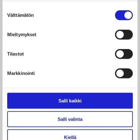
Suostumuksen
Välttämätön
valinta
Mieltymykset
Tilastot
Markkinointi
10.12.2025
Salli kaikki
YRITYKSET
,
ILMIÖT
Salli valinta
Villasta on moneksi – Nordic Wool Initiative
tehostaa pohjoismaalaisen villan käyttöä
Kiellä