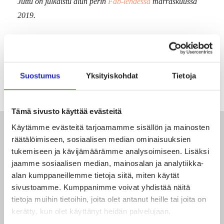
Juttu on julkaistu alun perin
Fab-lehdessä
marraskuussa
2019.
Suostumus
Yksityiskohdat
Tietoja
Tämä sivusto käyttää evästeitä
Käytämme evästeitä tarjoamamme sisällön ja mainosten
räätälöimiseen, sosiaalisen median ominaisuuksien
Lue seuraavaksi
tukemiseen ja kävijämäärämme analysoimiseen. Lisäksi
jaamme sosiaalisen median, mainosalan ja analytiikka-
alan kumppaneillemme tietoja siitä, miten käytät
sivustoamme. Kumppanimme voivat yhdistää näitä
tietoja muihin tietoihin, joita olet antanut heille tai joita on
kerätty, kun olet käyttänyt heidän palvelujaan.