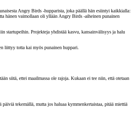
naisesta Angry Birds -hupparista, joka päällä hän esiintyi kaikkialla:
mutta hänen vaimollaan oli yllään Angry Birds -aiheinen punainen
in startupeihin. Projekteja yhdistää kasvu, kansainvälisyys ja halu
en liittyy totta kai myös punainen huppari.
än siitä, ettei maailmassa ole rajoja. Kukaan ei tee niin, että otetaan
 päiviä tekemällä, mutta jos haluaa kymmenkertaistaa, pitää miettiä