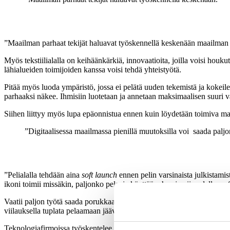
”Maailman parhaat tekijät haluavat työskennellä keskenään maailman p
Myös tekstiilialalla on keihäänkärkiä, innovaatioita, joilla voisi houk
lähialueiden toimijoiden kanssa voisi tehdä yhteistyötä.
Pitää myös luoda ympäristö, jossa ei pelätä uuden tekemistä ja kokeilemi
parhaaksi näkee. Ihmisiin luotetaan ja annetaan maksimaalisen suuri v
Siihen liittyy myös lupa epäonnistua ennen kuin löydetään toimiva ma
”Digitaalisessa maailmassa pienillä muutoksilla voi saada paljo
”Pelialalla tehdään aina
soft launch
ennen pelin varsinaista julkistamis
ikoni toimii missäkin, paljonko pelaaja käyttää rahaa ja niin edelleen
Vaatii paljon työtä saada porukkaa peliin ja pysymään siellä. Huonoihi
viilauksella tuplata pelaamaan jäävien määrän.
Teknologiafirmoissa työskentelee aina tuoteomistaja, joka vastaa kokona