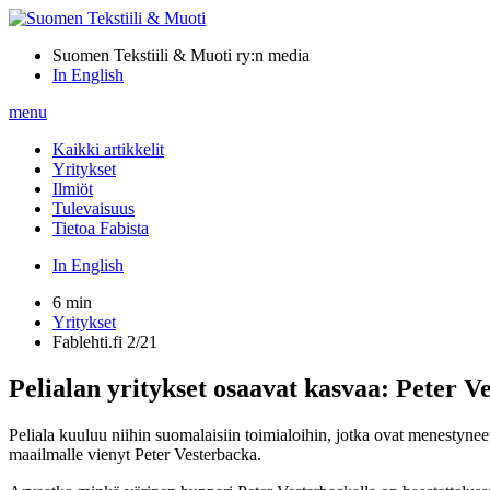
Suomen Tekstiili & Muoti ry:n media
In English
menu
Kaikki artikkelit
Yritykset
Ilmiöt
Tulevaisuus
Tietoa Fabista
In English
6 min
Yritykset
Fablehti.fi 2/21
Pelialan yritykset osaavat kasvaa: Peter V
Peliala kuuluu niihin suomalaisiin toimialoihin, jotka ovat menestyneet
maailmalle vienyt Peter Vesterbacka.