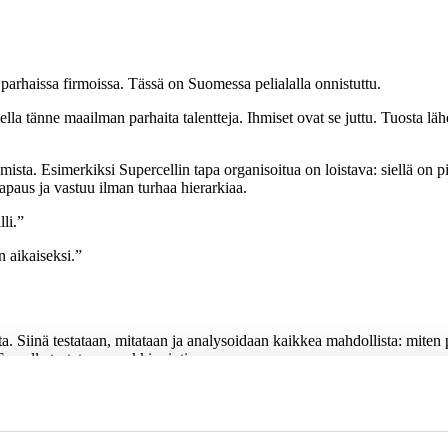
arhaissa firmoissa. Tässä on Suomessa pelialalla onnistuttu.
utella tänne maailman parhaita talentteja. Ihmiset ovat se juttu. Tuosta
sta. Esimerkiksi Supercellin tapa organisoitua on loistava: siellä on pie
apaus ja vastuu ilman turhaa hierarkiaa.
lli.”
n aikaiseksi.”
ta. Siinä testataan, mitataan ja analysoidaan kaikkea mahdollista: miten
. Samalla testataan markkinointia.
n kokemuksiin ei ole varaa. Digitaalisessa maailmassa pienillä muutoksil
isvaltaisesti tuotteesta. Hän tietää asiakkaan tarpeet ja työskentelee ti