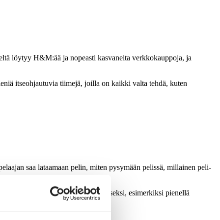
 läheltä löytyy H&M:ää ja nopeasti kasvaneita verkkokauppoja, ja
niä itseohjautuvia tiimejä, joilla on kaikki valta tehdä, kuten
 pelaajan saa lataamaan pelin, miten pysymään pelissä, millainen peli-
la voi kuitenkin saada paljon aikaiseksi, esimerkiksi pienellä
iviisti tuotekehityksen kanssa.