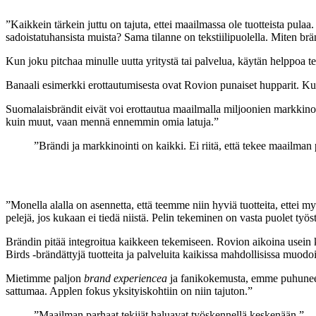
”Kaikkein tärkein juttu on tajuta, ettei maailmassa ole tuotteista pulaa.
sadoistatuhansista muista? Sama tilanne on tekstiilipuolella. Miten b
Kun joku pitchaa minulle uutta yritystä tai palvelua, käytän helppoa tes
Banaali esimerkki erottautumisesta ovat Rovion punaiset hupparit. Kun 
Suomalaisbrändit eivät voi erottautua maailmalla miljoonien markkinoi
kuin muut, vaan mennä ennemmin omia latuja.”
”Brändi ja markkinointi on kaikki. Ei riitä, että tekee maailman p
”Monella alalla on asennetta, että teemme niin hyviä tuotteita, ettei myy
pelejä, jos kukaan ei tiedä niistä. Pelin tekeminen on vasta puolet työs
Brändin pitää integroitua kaikkeen tekemiseen. Rovion aikoina usein ky
Birds -brändättyjä tuotteita ja palveluita kaikissa mahdollisissa muod
Mietimme paljon
brand experiencea
ja fanikokemusta, emme puhuneet n
sattumaa. Applen fokus yksityiskohtiin on niin tajuton.”
”Maailman parhaat tekijät haluavat työskennellä keskenään.”