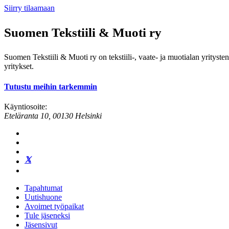
Siirry tilaamaan
Suomen Tekstiili & Muoti ry
Suomen Tekstiili & Muoti ry on tekstiili-, vaate- ja muotialan yrityste
yritykset.
Tutustu meihin tarkemmin
Käyntiosoite:
Eteläranta 10, 00130 Helsinki
Tapahtumat
Uutishuone
Avoimet työpaikat
Tule jäseneksi
Jäsensivut