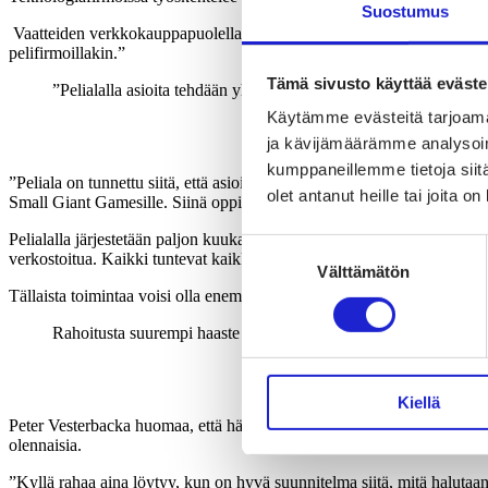
Suostumus
Vaatteiden verkkokauppapuolella voi hyvin olla samanlaisia product man
pelifirmoillakin.”
Tämä sivusto käyttää eväste
”Pelialalla
asioita tehdään yhdessä, eikä toisia firmoja nähdä kilp
Käytämme evästeitä tarjoama
ja kävijämäärämme analysoim
kumppaneillemme tietoja siitä
”Peliala on tunnettu siitä, että asioita tehdään yhdessä, eikä toisia fir
olet antanut heille tai joita o
Small Giant Gamesille. Siinä oppii nopeammin, kun voi pyytää jeesiä
Pelialalla järjestetään paljon kuukausittaisia vapaamuotoisia kokoont
Suostumuksen
verkostoitua. Kaikki tuntevat kaikki.
Välttämätön
valinta
Tällaista toimintaa voisi olla enemmän alalla kuin alalla.”
Rahoitusta suurempi haaste on kasvuhalun löytäminen.
”Pitää 
Kiellä
Peter Vesterbacka huomaa, että hänen pitäisi olla viiden minuutin pää
olennaisia.
”Kyllä rahaa aina löytyy, kun on hyvä suunnitelma siitä, mitä halutaa