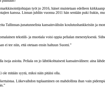
sa päällään?
markkinointijohtajan työt jo 2016, hänet muistetaan edelleen kirkkaanpu
a johtajien kanssa. Linnan juhliin vuonna 2011 hän sentään puki frakin, 
ita Tallinnan-junatunnelista kansainvälisiin koulutushankkeisiin ja moni
alainen tekstiili- ja muotiala voisi oppia pelialan menestyksestä. Siih
aan ei tee niin, että otetaan ensin haltuun Suomi.”
isoja asioita. Peliala on jo lähtökohtaisesti kansainvälinen: aina lähdetä
 ole mitään syytä, miksi näin pitäisi olla.
kertaistaa. Liikevaihdon tuplaaminen on mahdollista ihan vain pidempiä
än.
”