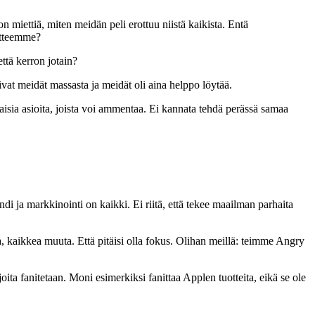
on miettiä, miten meidän peli erottuu niistä kaikista. Entä
uotteemme?
että kerron jotain?
ivat meidät massasta ja meidät oli aina helppo löytää.
aisia asioita, joista voi ammentaa. Ei kannata tehdä perässä samaa
ändi ja markkinointi on kaikki. Ei riitä, että tekee maailman parhaita
a, kaikkea muuta. Että pitäisi olla fokus. Olihan meillä: teimme Angry
ta fanitetaan. Moni esimerkiksi fanittaa Applen tuotteita, eikä se ole