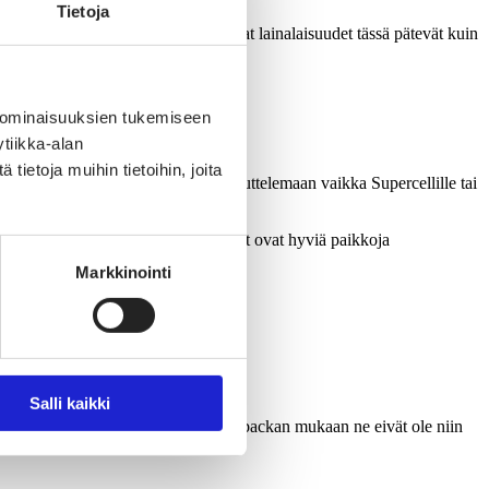
Tietoja
tai asiakkailta tulee toiveita. Samat lainalaisuudet tässä pätevät kuin
 ominaisuuksien tukemiseen
tiikka-alan
ietoja muihin tietoihin, joita
a tai ratkoo gdpr-asioita, voi mennä juttelemaan vaikka Supercellille tai
opers Association), jonka tilaisuudet ovat hyviä paikkoja
Markkinointi
Salli kaikki
 rahoituksen malleista, mutta Vesterbackan mukaan ne eivät ole niin