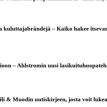
 kuluttajabrändejä – Kaiko hakee itseva
atioon – Ahlstromin uusi lasikuituhuopat
i & Muodin uutiskirjeen, josta voit lukea