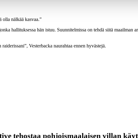
ä olla nälkää kasvaa.”
onka hallituksessa hän istuu. Suunnitelmissa on tehdä siitä maailman a
n raiderissani”, Vesterbacka naurahtaa ennen hyvästejä.
tive tehostaa pohjoismaalaisen villan käy