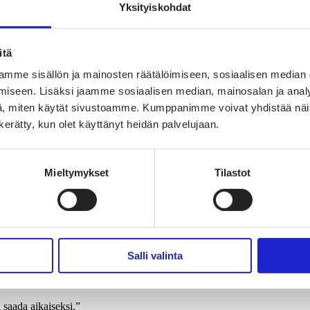
Yksityiskohdat
agereita, jotka ovat heti yhteydessä tuotekehitykseen, jos tuote ei myy 
itä
ailijoina.”
mme sisällön ja mainosten räätälöimiseen, sosiaalisen median
iseen. Lisäksi jaamme sosiaalisen median, mainosalan ja analy
, miten käytät sivustoamme. Kumppanimme voivat yhdistää näitä t
moja nähdä kilpailijoina. Jos haluaa tietää, miten joku tekee markkinointi
n kerätty, kun olet käyttänyt heidän palvelujaan.
 keneltä vain.
umisia. Aktiivisin järjestäjä on Suomen IGDA (International Game Devel
Mieltymykset
Tilastot
olla nälkää kasvaa.”
Salli valinta
stä videopalaverissa Englantiin. Emme ehtineet keskustella vielä kasvun
n saada aikaiseksi.”