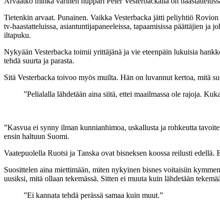
Arvaatko minkä värinen huppari Peter Vesterbackalla on haastattelus
Tietenkin arvaat. Punainen. Vaikka Vesterbacka jätti peliyhtiö Rovion 
tv-haastatteluissa, asiantuntijapaneeleissa, tapaamisissa päättäjien j
iltapuku.
Nykyään Vesterbacka toimii yrittäjänä ja vie eteenpäin lukuisia hankke
tehdä suurta ja parasta.
Sitä Vesterbacka toivoo myös muilta. Hän on luvannut kertoa, mitä suom
”Pelialalla lähdetään aina siitä, ettei maailmassa ole rajoja. Kuk
”Kasvua ei synny ilman kunnianhimoa, uskallusta ja rohkeutta tavoitella 
ensin haltuun Suomi.
Vaatepuolella Ruotsi ja Tanska ovat bisneksen koossa reilusti edellä. Ei
Suosittelen aina miettimään, miten nykyinen bisnes voitaisiin kymmen
uusiksi, mitä ollaan tekemässä. Sitten ei muuta kuin lähdetään tekemä
”
Ei kannata tehdä perässä samaa kuin muut.
”