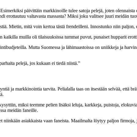
 Esimerkiksi päivittäin markkinoille tulee satoja pelejä, joten olennaista 
rändi erottautuu valtavasta massasta? Miksi joku valitsee juuri meidän t
tiä. Mietin, mitä voin kertoa tästä frendeilleni. Innostunko niin paljon, 
kaikilla muilla oli tilaisuuksissa tummat puvut, punaiset hupparit erott
ntibudjeteilla. Mutta Suomessa ja lähimaastoissa on uniikkeja ja harvin
arhaita pelejä, jos kukaan ei tiedä niistä.”
ntiä ja markkinointia tarvita. Pelialalla taas on itsestään selvää, että br
tä.
syttiin, miksi teemme pelien lisäksi leluja, karkkeja, puistoja, elokuvi
oissa meidän faneille.
iinkään asiakkaista vaan faneista. Maailmalta löytyy paljon firmoja, joi