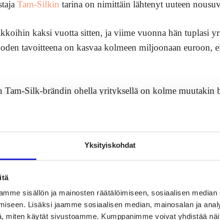
staja
Tam-Silkin
tarina on nimittäin lähtenyt uuteen nousuv
ikkoihin kaksi vuotta sitten, ja viime vuonna hän tuplasi y
den tavoitteena on kasvaa kolmeen miljoonaan euroon, e
 Tam-Silk-brändin ohella yrityksellä on kolme muutakin br
sarit
ja uusi, lasten aluspukeutumiseen keskittyvä Lentolan 
auhtiin.
Yksityiskohdat
itä
Ota some ja verkko haltuu
mme sisällön ja mainosten räätälöimiseen, sosiaalisen median
iseen. Lisäksi jaamme sosiaalisen median, mainosalan ja analy
, miten käytät sivustoamme. Kumppanimme voivat yhdistää näitä t