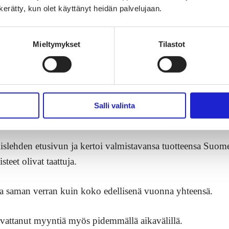
n kerätty, kun olet käyttänyt heidän palvelujaan.
atta Kangasalan Sanomien etusivusta, joka hyppäsi viime k
lluksesta osallistua Finlaysonin ja Ikean väliseen vastuull
Mieltymykset
Tilastot
assa.
Salli valinta
 RÄJÄYTTI PANKIN. TAM-SILKIN VERKKOKAUPPA MYI VII
EDELLISENÄ VUONNA YHTEENSÄ.
islehden etusivun ja kertoi valmistavansa tuotteensa Suome
eet olivat taattuja.
 saman verran kuin koko edellisenä vuonna yhteensä.
vattanut myyntiä myös pidemmällä aikavälillä.