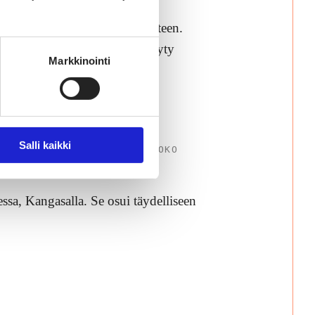
esänä puolen Suomen tietoisuuteen.
isuuskeskusteluun, jota oli käyty
Markkinointi
Salli kaikki
KOSSA SAMAN VERRAN KUIN KOKO
ssa, Kangasalla. Se osui täydelliseen