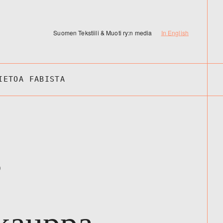
Suomen Tekstiili & Muoti ry:n media
In English
IETOA FABISTA
0