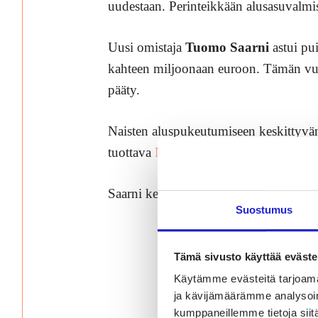
uudestaan. Perinteikkään alusasuvalmi
Uusi omistaja
Tuomo Saarni
astui pu
kahteen miljoonaan euroon. Tämän vuo
pääty.
Naisten aluspukeutumiseen keskittyvän
tuottava
Neulomo
, rouhea miesten
Kal
Saarni kertoo, miten homma on saatu v
Suostumus
Tämä sivusto käyttää eväste
Käytämme evästeitä tarjoama
ja kävijämäärämme analysoim
kumppaneillemme tietoja siitä