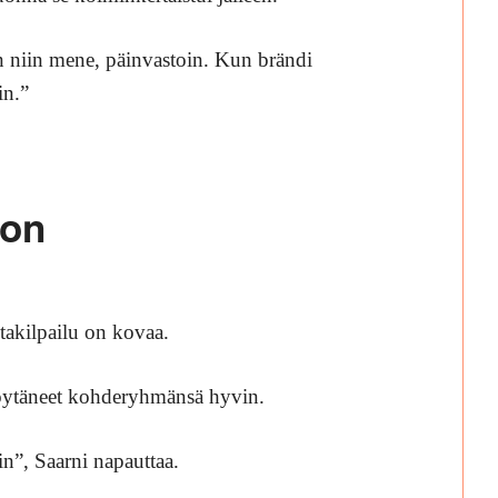
en niin mene, päinvastoin. Kun brändi
in.”
oon
ntakilpailu on kovaa.
 löytäneet kohderyhmänsä hyvin.
rin”, Saarni napauttaa.