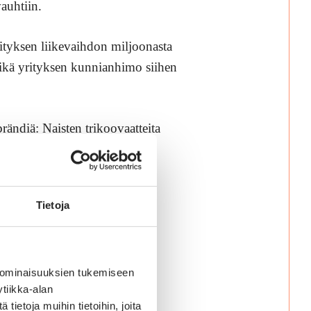
auhtiin.
rityksen liikevaihdon miljoonasta
ikä yrityksen kunnianhimo siihen
ändiä: Naisten trikoovaatteita
lastenvaatetehdas.
Tietoja
n
 ominaisuuksien tukemiseen
tiikka-alan
ietoja muihin tietoihin, joita