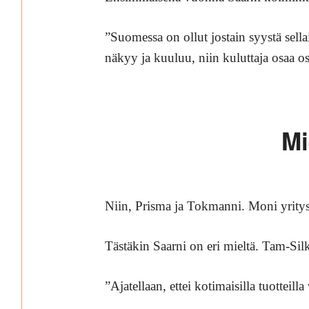
”Suomessa on ollut jostain syystä sell
näkyy ja kuuluu, niin kuluttaja osaa o
Mi
Niin, Prisma ja Tokmanni. Moni yritys p
Tästäkin Saarni on eri mieltä. Tam-Sil
”Ajatellaan, ettei kotimaisilla tuotteil