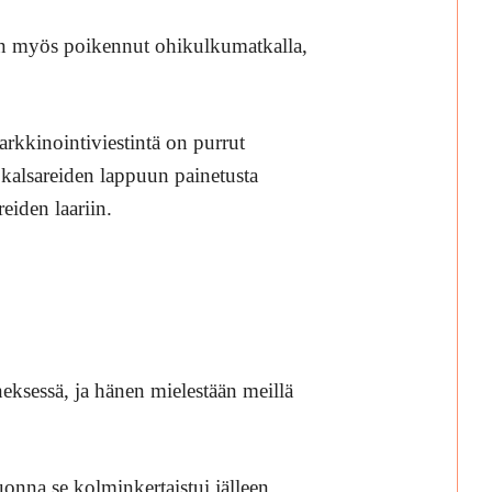
on myös poikennut ohikulkumatkalla,
rkkinointiviestintä on purrut
 kalsareiden lappuun painetusta
eiden laariin.
ksessä, ja hänen mielestään meillä
na se kolminkertaistui jälleen.