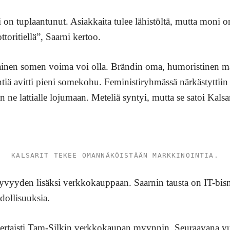
n tuplaantunut. Asiakkaita tulee lähistöltä, mutta moni 
oritiellä”, Saarni kertoo.
llainen somen voima voi olla. Brändin oma, humoristinen ma
iä avitti pieni somekohu. Feministiryhmässä närkästyttiin
n ne lattialle lojumaan. Meteliä syntyi, mutta se satoi Kalsar
KALSARIT TEKEE OMANNÄKÖISTÄÄN MARKKINOINTIA.
yyden lisäksi verkkokauppaan. Saarnin tausta on IT-bisne
dollisuuksia.
taisti Tam-Silkin verkkokaupan myynnin. Seuraavana vuon