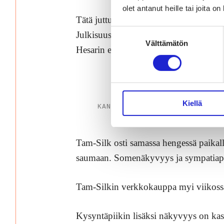
olet antanut heille tai joita o
Tätä juttua ei voi aloittaa muistuttam
Suostumuksen
Julkisuusbuusti tuli Tuomo Saarnin oiva
Välttämätön
valinta
Hesarin etusivulla ja sosiaalisessa medi
Kiellä
KANGASALAN SANOMIEN ETUSIVU
Tam-Silk osti samassa hengessä paikall
saumaan. Somenäkyvyys ja sympatiapist
Tam-Silkin verkkokauppa myi viikossa
Kysyntäpiikin lisäksi näkyvyys on kas