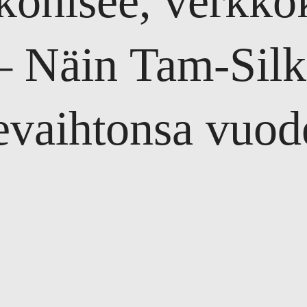
kohisee, verkko
– Näin Tam-Silk
kevaihtonsa vuod