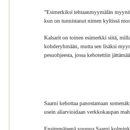
”Esimerkiksi tehtaanmyymälän myynti o
kun on tunnistanut nimen kyltissä moott
Kalsarit on toinen esimerkki siitä, mi
kohderyhmään, mutta sen lisäksi myynt
pesuohjeesta, jossa kehotettiin jättämää
Saarni kehottaa panostamaan somenäkyv
usein aliarvioidaan verkkokaupan mah
Ensimmäisenä vuonna Saarni kolminker