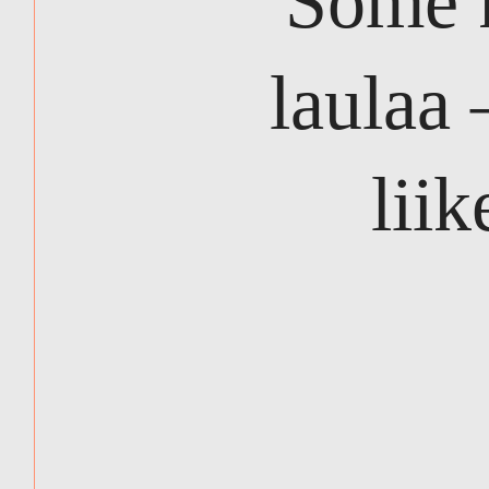
Some 
laulaa 
lii