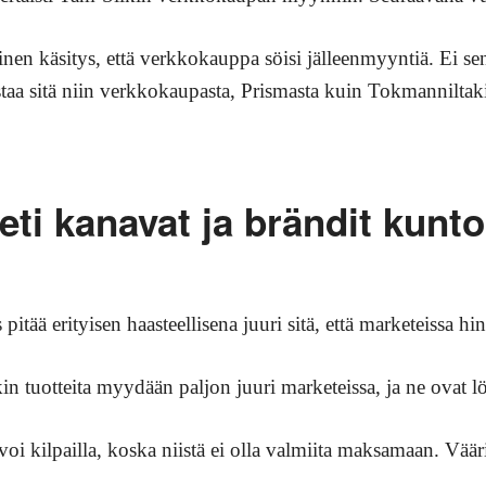
ainen käsitys, että verkkokauppa söisi jälleenmyyntiä. Ei s
staa sitä niin verkkokaupasta, Prismasta kuin Tokmanniltak
eti kanavat ja brändit kunt
itää erityisen haasteellisena juuri sitä, että marketeissa hi
kin tuotteita myydään paljon juuri marketeissa, ja ne ovat
la voi kilpailla, koska niistä ei olla valmiita maksamaan. Vää