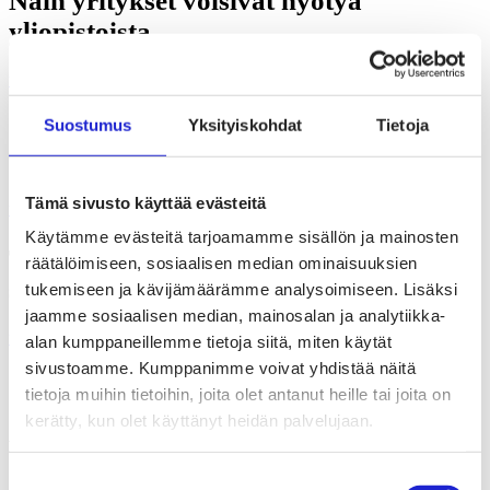
Näin yritykset voisivat hyötyä
yliopistoista
Yritykset
Sophia Ehrnrooth: 4 syytäni rahoittaa
Suostumus
Yksityiskohdat
Tietoja
tekstiilialaa
Tämä sivusto käyttää evästeitä
Yritykset
,
Tulevaisuus
Käytämme evästeitä tarjoamamme sisällön ja mainosten
Tekstiiliala investoi taas Suomeen: tässä
räätälöimiseen, sosiaalisen median ominaisuuksien
syyt
tukemiseen ja kävijämäärämme analysoimiseen. Lisäksi
jaamme sosiaalisen median, mainosalan ja analytiikka-
alan kumppaneillemme tietoja siitä, miten käytät
Yritykset
sivustoamme. Kumppanimme voivat yhdistää näitä
Ota mallia Minna Canthista ja vältä
tietoja muihin tietoihin, joita olet antanut heille tai joita on
olemasta Sveitsi – Jukka Kurttilan ja
kerätty, kun olet käyttänyt heidän palvelujaan.
Valtteri Lindholmin parhaat opit
Suostumuksen