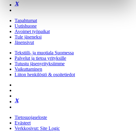
Tapahtumat
Uutishuone
Avoimet työpaikat
Tule jäseneksi
Jäsensivut
Tekstiili- ja muotiala Suomessa
Palvelut ja tietoa yrityksille
Tutustu jäsenyrityksiimme
Vaikuttaminen
Liiton henkilöstö & osoitetiedot
Tietosuojaseloste
Evästeet
Verkkosivut: Site Logic