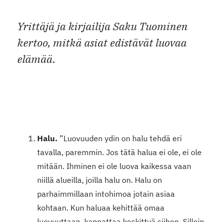
Yrittäjä ja kirjailija Saku Tuominen
kertoo, mitkä asiat edistävät luovaa
elämää.
Halu.
”Luovuuden ydin on halu tehdä eri
tavalla, paremmin. Jos tätä halua ei ole, ei ole
mitään. Ihminen ei ole luova kaikessa vaan
niillä alueilla, joilla halu on. Halu on
parhaimmillaan intohimoa jotain asiaa
kohtaan. Kun haluaa kehittää omaa
luovuuttaan, kannattaa keskittyä siihen. Silloin