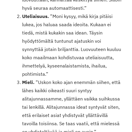
hyvä seuraa automaattisesti.”
Uteliaisuus.
”Moni kysyy, mikä kirja pitäisi
lukea, jos haluaa saada ideoita. Kukaan ei
tiedä, mistä kukakin saa idean. Täysin
hyödyttömältä tuntunut ajatuskin voi
synnyttää jotain briljanttia. Luovuuteen kuuluu
koko maailmaan kohdistuvaa uteliaisuutta,
ihmettelyä, kyseenalaistamista, ihailua,
pohtimista.”
Mieli.
”Uskon koko ajan enemmän siihen, että
lähes kaikki oikeasti suuri syntyy
alitajunnassamme, yllättäen vaikka suihkussa
tai lenkillä. Alitajunnassa ideat syntyvät siten,
että erilaiset asiat yhdistyvät yllättävillä
tavoilla toisiinsa. Se taas vaatii, että mielessä
on yhdisteltävää ja mieli on avoin.”