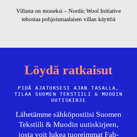
Villasta on moneksi – Nordic Wool Initiative
tehostaa pohjoismaalaisen villan käyttöä
Löydä ratkaisut
PIDÄ AJATUKSESI AJAN TASALLA,
TILAA SUOMEN TEKSTIILI & MUODIN
UUTISKIRJE
Lähetämme sähköpostiisi Suomen
Tekstiili & Muodin uutiskirjeen,
josta voit lukea tuoreimmat Fab-