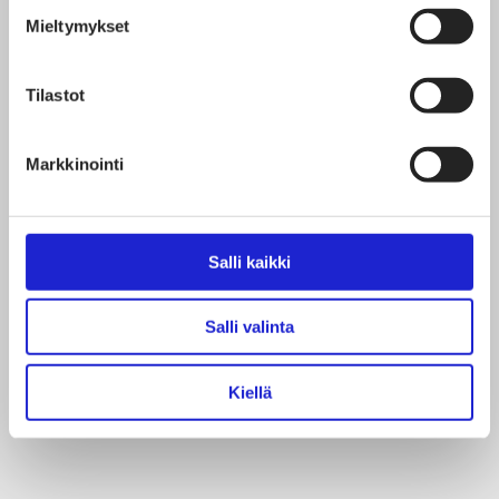
Mieltymykset
Tilastot
Markkinointi
25.6.2026
ILMIÖT
Salli kaikki
Pitkäikäisyys lähtökohtana
Salli valinta
Kiellä