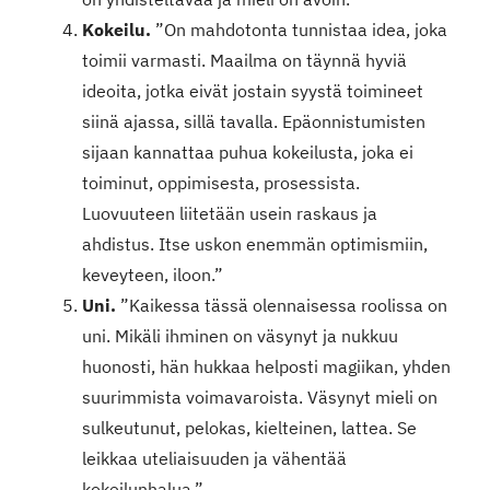
Kokeilu.
”On mahdotonta tunnistaa idea, joka
toimii varmasti. Maailma on täynnä hyviä
ideoita, jotka eivät jostain syystä toimineet
siinä ajassa, sillä tavalla. Epäonnistumisten
sijaan kannattaa puhua kokeilusta, joka ei
toiminut, oppimisesta, prosessista.
Luovuuteen liitetään usein raskaus ja
ahdistus. Itse uskon enemmän optimismiin,
keveyteen, iloon.”
Uni.
”Kaikessa tässä olennaisessa roolissa on
uni. Mikäli ihminen on väsynyt ja nukkuu
huonosti, hän hukkaa helposti magiikan, yhden
suurimmista voimavaroista. Väsynyt mieli on
sulkeutunut, pelokas, kielteinen, lattea. Se
leikkaa uteliaisuuden ja vähentää
kokeilunhalua.”