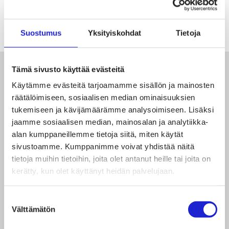
Suostumus
Yksityiskohdat
Tietoja
Tämä sivusto käyttää evästeitä
Lue seuraavaksi
Käytämme evästeitä tarjoamamme sisällön ja mainosten
räätälöimiseen, sosiaalisen median ominaisuuksien
tukemiseen ja kävijämäärämme analysoimiseen. Lisäksi
jaamme sosiaalisen median, mainosalan ja analytiikka-
alan kumppaneillemme tietoja siitä, miten käytät
sivustoamme. Kumppanimme voivat yhdistää näitä
tietoja muihin tietoihin, joita olet antanut heille tai joita on
kerätty, kun olet käyttänyt heidän palvelujaan.
Suostumuksen
Välttämätön
valinta