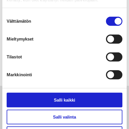
alan kiertotalouden vauhdittamiseksi. Tekstiilien
nostaminen päättäjien agendalle myös EU-tasolla
Suostumuksen
Välttämätön
valinta
tarjoaisi erinomaisen mahdollisuuden jatkaa tätä
työtä myös tulevaisuudessa.
Mieltymykset
Tilastot
Markkinointi
Salli kaikki
Lue seuraavaksi
Salli valinta