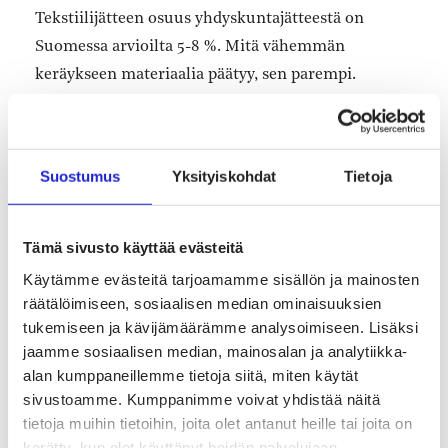
Tekstiilijätteen osuus yhdyskuntajätteestä on
Suomessa arvioilta 5-8 %. Mitä vähemmän
keräykseen materiaalia päätyy, sen parempi.
Riittävän suurten ja tasalaatuisten
materiaalivirtojen saatavuuden varmistaminen on
kuitenkin tärkeää, jotta poistotekstiilien jalostus ja
Suostumus
Yksityiskohdat
Tietoja
hyödyntäminen ovat taloudellisesti kannattavia.
Pelkän tekstiilijätteen keräyksen sijaan tarvitaan
Tämä sivusto käyttää evästeitä
kokonaisvaltaista tarkastelua alan
Käytämme evästeitä tarjoamamme sisällön ja mainosten
ympäristövaikutusten vähentämiseksi ja
räätälöimiseen, sosiaalisen median ominaisuuksien
tukemiseen ja kävijämäärämme analysoimiseen. Lisäksi
kiertotalouden edistämiseksi.
jaamme sosiaalisen median, mainosalan ja analytiikka-
alan kumppaneillemme tietoja siitä, miten käytät
Suomi on ottanut vahvan roolin kiertotalouden
sivustoamme. Kumppanimme voivat yhdistää näitä
edelläkävijänä. Olemme ehdottaneet
EU-tasolle
tietoja muihin tietoihin, joita olet antanut heille tai joita on
tekstiilistrategiaa ja Suomeen tekstiilitiekarttaa
kerätty, kun olet käyttänyt heidän palvelujaan.