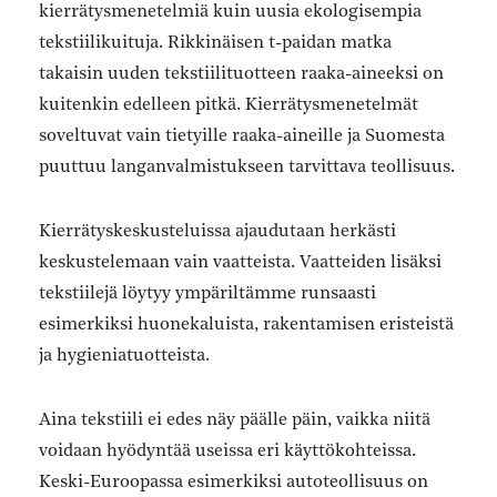
kierrätysmenetelmiä kuin uusia ekologisempia
tekstiilikuituja. Rikkinäisen t-paidan matka
takaisin uuden tekstiilituotteen raaka-aineeksi on
kuitenkin edelleen pitkä. Kierrätysmenetelmät
soveltuvat vain tietyille raaka-aineille ja Suomesta
puuttuu langanvalmistukseen tarvittava teollisuus.
Kierrätyskeskusteluissa ajaudutaan herkästi
keskustelemaan vain vaatteista. Vaatteiden lisäksi
tekstiilejä löytyy ympäriltämme runsaasti
esimerkiksi huonekaluista, rakentamisen eristeistä
ja hygieniatuotteista.
Aina tekstiili ei edes näy päälle päin, vaikka niitä
voidaan hyödyntää useissa eri käyttökohteissa.
Keski-Euroopassa esimerkiksi autoteollisuus on