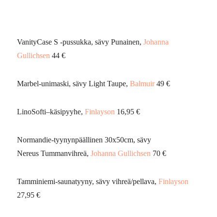
Vanity
Case S -pussukka, sävy Punainen,
Johanna
Gullichsen
44 €
Marbel
-unimaski, sävy
Light
Taupe
,
Balmuir
49 €
Lino
Softi
–
käsipyyhe,
Finlayson
16,95 €
Normandie
-tyynynpäällinen 30x50cm, sävy
Nereus
Tummanvihreä,
Johanna Gullichsen
70 €
Tamminiemi-saunatyyny, sävy vihreä/pellava,
Finlayson
27,95 €