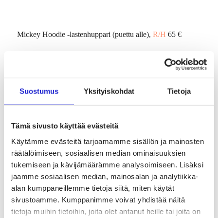
Mickey Hoodie -lastenhuppari (puettu alle),
R/H
65 €
Wind Jumper Ls -neule, sävy Eggshell,
Kaiko
84,90 €
Raidalliset Field-neulehousut, sävy Paprika/cinnamon,
Suostumus
Yksityiskohdat
Tietoja
Mainio
42 €
Tämä sivusto käyttää evästeitä
Christmas Beanie -tonttulakki,
Metsola
24 €
Käytämme evästeitä tarjoamamme sisällön ja mainosten
räätälöimiseen, sosiaalisen median ominaisuuksien
Jäkälä-myssy,
Myssyfarmi
65,90 €
tukemiseen ja kävijämäärämme analysoimiseen. Lisäksi
jaamme sosiaalisen median, mainosalan ja analytiikka-
alan kumppaneillemme tietoja siitä, miten käytät
Cross Dress Ls -mekko, sävy Red,
Kaiko
54,90 €
sivustoamme. Kumppanimme voivat yhdistää näitä
tietoja muihin tietoihin, joita olet antanut heille tai joita on
Scrunchie-hiusdonitsi, sävy Tile printti,
R/H
9 €