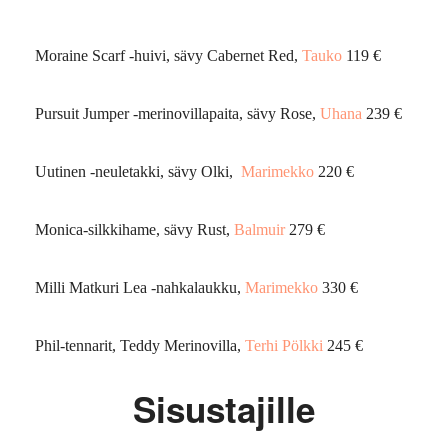
Moraine Scarf -huivi, sävy Cabernet Red,
Tauko
119 €
Pursuit Jumper -merinovillapaita, sävy Rose,
Uhana
239 €
Uutinen -neuletakki, sävy Olki,
Marimekko
220 €
Monica-silkkihame, sävy Rust,
Balmuir
279 €
Milli Matkuri Lea -nahkalaukku,
Marimekko
330 €
Phil-tennarit, Teddy Merinovilla,
Terhi Pölkki
245 €
Sisustajille