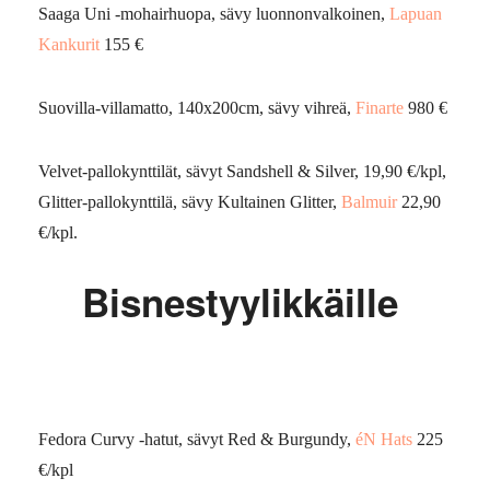
Saaga Uni -mohairhuopa, sävy luonnonvalk
oinen,
Lapuan
Kankurit
155 €
Suovilla-villamatto, 140x200cm, sävy vihreä,
Finarte
980 €
Velvet
-pallokynttilät, sävy
t
Sandshell
& Silver, 19,90 €/kpl,
Glitter-pallokynttilä, sävy Kultainen Glitter,
Balmuir
22,90
€/kpl.
Bisnestyylikkäille
Fedora Curvy -hatut, sävyt Red & Burgundy,
éN Hats
225
€/kpl