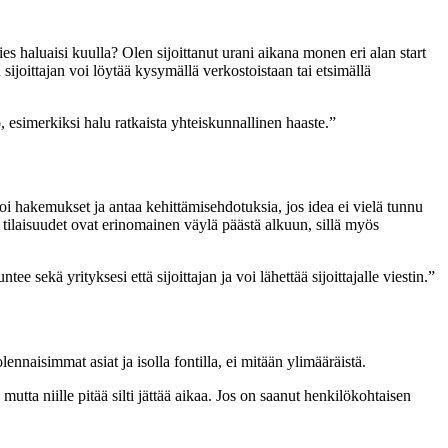
 haluaisi kuulla? Olen sijoittanut urani aikana monen eri alan start
 sijoittajan voi löytää kysymällä verkostoistaan tai etsimällä
o, esimerkiksi halu ratkaista yhteiskunnallinen haaste.”
ioi hakemukset ja antaa kehittämisehdotuksia, jos idea ei vielä tunnu
nin tilaisuudet ovat erinomainen väylä päästä alkuun, sillä myös
e sekä yrityksesi että sijoittajan ja voi lähettää sijoittajalle viestin.”
ennaisimmat asiat ja isolla fontilla, ei mitään ylimääräistä.
utta niille pitää silti jättää aikaa. Jos on saanut henkilökohtaisen