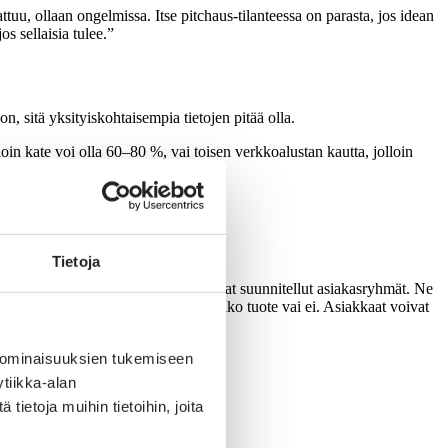
tuu, ollaan ongelmissa. Itse pitchaus-tilanteessa on parasta, jos idean
os sellaisia tulee.”
on, sitä yksityiskohtaisempia tietojen pitää olla.
oin kate voi olla 60–80 %, vai toisen verkkoalustan kautta, jolloin
himoisia, mutta silti realistisia.
taa ja joustaa, jos tarve on. ”
Tietoja
en tai palvelun ostaisivat ja mitkä ovat suunnitellut asiakasryhmät. Ne
iakaspalautetta ja tietoa siitä, toimiiko tuote vai ei. Asiakkaat voivat
 ominaisuuksien tukemiseen
tiikka-alan
ietoja muihin tietoihin, joita