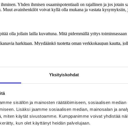
ihminen. Yhden ihmisen osaamispotentiaali on rajallinen ja jos jotain sat
nu. Muut avainhenkilöt voivat kyllä olla mukana ja vastata kysymyksiin, j
itää olla jollain lailla kuvattuna. Mitä pidemmällä yritys toiminnassaan 
ntikanavia harkitaan. Myydäänkö tuotetta oman verkkokaupan kautta, joll
n hyvä kertoa: sijoittajan näkökulmasta tavoitteiden on syytä olla kunnian
ä tapahtuu, tiimillä on halua, valmius ja ennen kaikkea kyky muuttaa suun
Yksityiskohdat
Pitchauksen pitää vastata siihen, mikä on se tarve, johon asiakkaat tuotte
tta tai palvelua on testattu joillain asiakasryhmillä, jotta on olemassa as
itä
mme sisällön ja mainosten räätälöimiseen, sosiaalisen median
iseen. Lisäksi jaamme sosiaalisen median, mainosalan ja analy
, miten käytät sivustoamme. Kumppanimme voivat yhdistää näitä t
imintaa erilaisissa päätöstilanteissa. Pari–kolme keskeistä arvoa riittää.”
n kerätty, kun olet käyttänyt heidän palvelujaan.