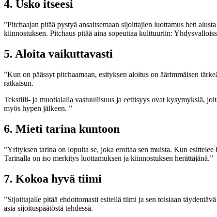
4. Usko itseesi
”Pitchaajan pitää pystyä ansaitsemaan sijoittajien luottamus heti alusta 
kiinnostuksen. Pitchaus pitää aina sopeuttaa kulttuuriin: Yhdysvalloi
5. Aloita vaikuttavasti
”Kun on päässyt pitchaamaan, esityksen aloitus on äärimmäisen tärkeä. 
ratkaisun.
Tekstiili- ja muotialalla vastuullisuus ja eettisyys ovat kysymyksiä, joit
myös hypen jälkeen. ”
6. Mieti tarina kuntoon
”Yrityksen tarina on lopulta se, joka erottaa sen muista. Kun esittelee b
Tarinalla on iso merkitys luottamuksen ja kiinnostuksen herättäjänä.”
7. Kokoa hyvä tiimi
”Sijoittajalle pitää ehdottomasti esitellä tiimi ja sen toisiaan täydent
asia sijoituspäätöstä tehdessä.