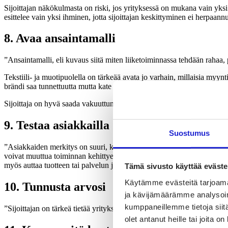
Sijoittajan näkökulmasta on riski, jos yrityksessä on mukana vain yksi 
esittelee vain yksi ihminen, jotta sijoittajan keskittyminen ei herpaan
8. Avaa ansaintamalli
”Ansaintamalli, eli kuvaus siitä miten liiketoiminnassa tehdään rahaa, p
Tekstiili- ja muotipuolella on tärkeää avata jo varhain, millaisia myy
brändi saa tunnettuutta mutta kate supistuu pieneksi? Myös tavoitteet o
Sijoittaja on hyvä saada vakuuttuneeksi siitä, että jos jotain yllättävä
9. Testaa asiakkailla
Suostumus
”Asiakkaiden merkitys on suuri, kun sijoittaja tekee sijoituspäätöstä. 
voivat muuttua toiminnan kehittyessä ja kasvaessa. Olisi hyvä, että tuote
myös auttaa tuotteen tai palvelun jatkokehityksessä.”
Tämä sivusto käyttää eväste
Käytämme evästeitä tarjoama
10. Tunnusta arvosi
ja kävijämäärämme analysoim
kumppaneillemme tietoja siitä
”Sijoittajan on tärkeä tietää yrityksen perusarvot, koska ne ohjaavat to
olet antanut heille tai joita o