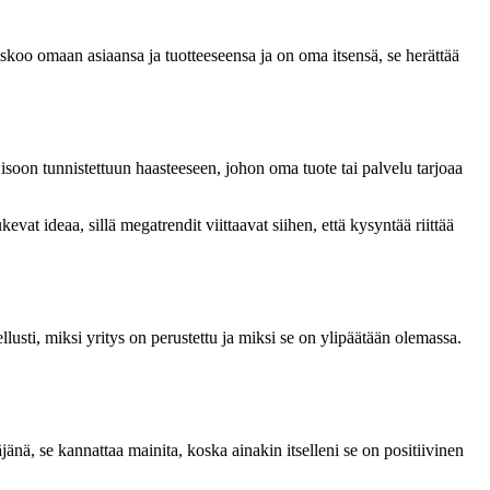
ti uskoo omaan asiaansa ja tuotteeseensa ja on oma itsensä, se herättää
isoon tunnistettuun haasteeseen, johon oma tuote tai palvelu tarjoaa
kevat ideaa, sillä megatrendit viittaavat siihen, että kysyntää riittää
ellusti, miksi yritys on perustettu ja miksi se on ylipäätään olemassa.
jänä, se kannattaa mainita, koska ainakin itselleni se on positiivinen