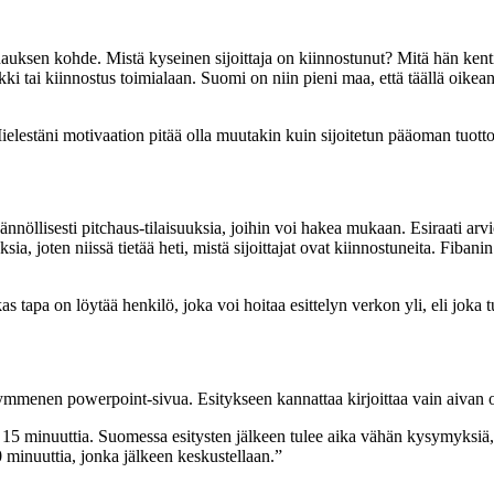
ksen kohde. Mistä kyseinen sijoittaja on kiinnostunut? Mitä hän kenties
kki tai kiinnostus toimialaan. Suomi on niin pieni maa, että täällä oikean
 Mielestäni motivaation pitää olla muutakin kuin sijoitetun pääoman tuott
ännöllisesti pitchaus-tilaisuuksia, joihin voi hakea mukaan. Esiraati arv
ksia, joten niissä tietää heti, mistä sijoittajat ovat kiinnostuneita. Fiba
tapa on löytää henkilö, joka voi hoitaa esittelyn verkon yli, eli joka tunte
kymmenen powerpoint-sivua. Esitykseen kannattaa kirjoittaa vain aivan ol
ai 15 minuuttia. Suomessa esitysten jälkeen tulee aika vähän kysymyksiä, m
0 minuuttia, jonka jälkeen keskustellaan.”