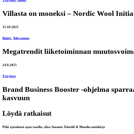
Yritykset
,
Ilmiöt
Villasta on moneksi – Nordic Wool Initia
15.10.2025
Ilmiöt
,
Tulevaisuus
Megatrendit liiketoiminnan muutosvoima
24.9.2025
Yritykset
Brand Business Booster -ohjelma sparraa
kasvuun
Löydä ratkaisut
Pidä ajatuksesi ajan tasalla, tilaa Suomen Tekstiili & Muodin uutiskirje