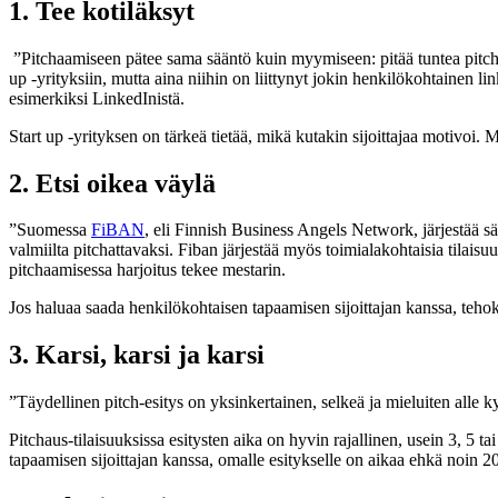
1. Tee kotiläksyt
”Pitchaamiseen pätee sama sääntö kuin myymiseen: pitää tuntea pitchau
up -yrityksiin, mutta aina niihin on liittynyt jokin henkilökohtainen lin
esimerkiksi LinkedInistä.
Start up -yrityksen on tärkeä tietää, mikä kutakin sijoittajaa motivoi.
2. Etsi oikea väylä
”Suomessa
Fi
BAN
, eli Finnish Business Angels Network, järjestää sä
valmiilta pitchattavaksi. Fiban järjestää myös toimialakohtaisia tilaisuu
pitchaamisessa harjoitus tekee mestarin.
Jos haluaa saada henkilökohtaisen tapaamisen sijoittajan kanssa, tehokas 
3. Karsi, karsi ja karsi
”Täydellinen pitch-esitys on yksinkertainen, selkeä ja mieluiten alle 
Pitchaus-tilaisuuksissa esitysten aika on hyvin rajallinen, usein 3, 5 t
tapaamisen sijoittajan kanssa, omalle esitykselle on aikaa ehkä noin 2