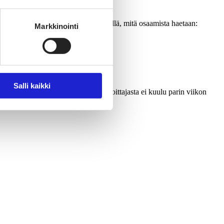
mista, pitää osata tunnistaa ja eritellä, mitä osaamista haetaan:
Markkinointi
, toista mielipidettä.
Salli kaikki
enties jotain lisämateriaalia. Jos sijoittajasta ei kuulu parin viikon