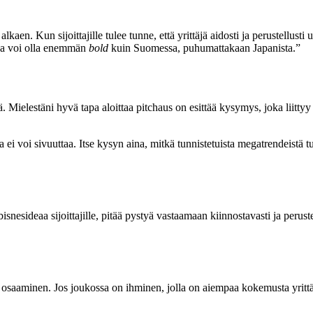
alkaen. Kun sijoittajille tulee tunne, että yrittäjä aidosti ja perustellus
ssa voi olla enemmän
bold
kuin Suomessa, puhumattakaan Japanista.”
Mielestäni hyvä tapa aloittaa pitchaus on esittää kysymys, joka liittyy 
a ei voi sivuuttaa. Itse kysyn aina, mitkä tunnistetuista megatrendeistä tu
isnesideaa sijoittajille, pitää pystyä vastaamaan kiinnostavasti ja perust
ävä osaaminen. Jos joukossa on ihminen, jolla on aiempaa kokemusta yrittä