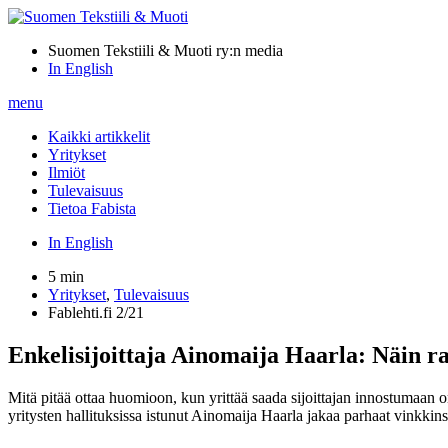
Suomen Tekstiili & Muoti ry:n media
In English
menu
Kaikki artikkelit
Yritykset
Ilmiöt
Tulevaisuus
Tietoa Fabista
In English
5 min
Yritykset
,
Tulevaisuus
Fablehti.fi 2/21
Enkelisijoittaja Ainomaija Haarla: Näin ra
Mitä pitää ottaa huomioon, kun yrittää saada sijoittajan innostumaan o
yritysten hallituksissa istunut Ainomaija Haarla jakaa parhaat vinkkin