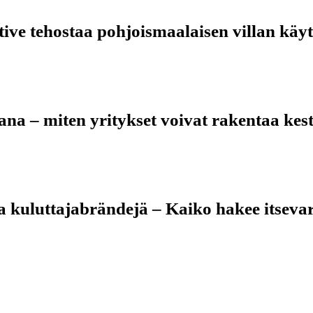
tive tehostaa pohjoismaalaisen villan käy
na – miten yritykset voivat rakentaa ke
 kuluttajabrändejä – Kaiko hakee itseva