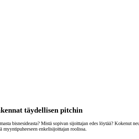
kennat täydellisen pitchin
masta bisnesideasta? Mistä sopivan sijoittajan edes löytää? Kokenut neuvo
sä myyntipuheeseen enkelisijoittajan roolissa.