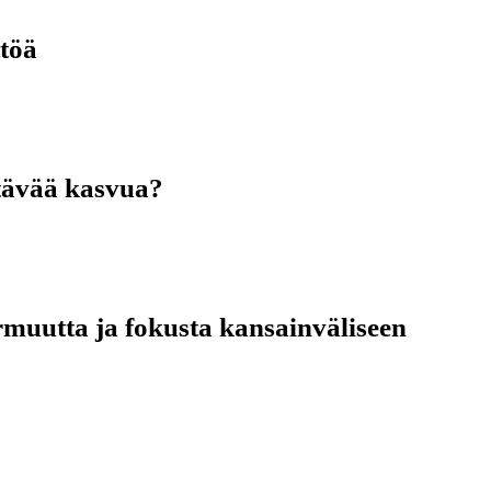
ttöä
stävää kasvua?
rmuutta ja fokusta kansainväliseen