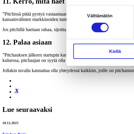
11. Kerro, mitä haet
Suostumuksen
”Pitchissä pitää pystyä vastaamaan siihen, kuinka paljon rahaa haetaan j
Välttämätön
valinta
kansainvälisten markkinoiden tuntemusta, viestintäosaamista, tuotesuo
Jos pitchillä haetaan rahaa, sijoittajaa kiinnostaa myös se, kuinka ison
12. Palaa asiaan
Kiellä
”Pitchauksen jälkeen startupin kannattaa heti sopia jatkosta, eli kauanko
kuluessa, pitchaajan on syytä olla itse yhteydessä.
Jollakin tavalla kannattaa olla yhteydessä kaikkiin, joille on pitchannu
Lue seuraavaksi
10.12.2025