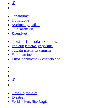
Tapahtumat
Uutishuone
Avoimet työpaikat
Tule jäseneksi
Jäsensivut
Tekstiili- ja muotiala Suomessa
Palvelut ja tietoa yrityksille
Tutustu jäsenyrityksiimme
Vaikuttaminen
Liiton henkilöstö & osoitetiedot
Tietosuojaseloste
Evästeet
Verkkosivut: Site Logic