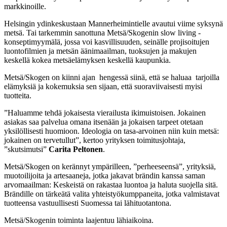
markkinoille.
Helsingin ydinkeskustaan Mannerheimintielle avautui viime syksynä
metsä. Tai tarkemmin sanottuna Metsä/Skogenin slow living -
konseptimyymälä, jossa voi kasvillisuuden, seinälle projisoitujen
luontofilmien ja metsän äänimaailman, tuoksujen ja makujen
keskellä kokea metsäelämyksen keskellä kaupunkia.
Metsä/Skogen on kiinni ajan hengessä siinä, että se haluaa tarjoilla
elämyksiä ja kokemuksia sen sijaan, että suoraviivaisesti myisi
tuotteita.
”Haluamme tehdä jokaisesta vierailusta ikimuistoisen. Jokainen
asiakas saa palvelua omana itsenään ja jokaisen tarpeet otetaan
yksilöllisesti huomioon. Ideologia on tasa-arvoinen niin kuin metsä:
jokainen on tervetullut”, kertoo yrityksen toimitusjohtaja,
”skutsimutsi”
Carita Peltonen
.
Metsä/Skogen on kerännyt ympärilleen, ”perheeseensä”, yrityksiä,
muotoilijoita ja artesaaneja, jotka jakavat brändin kanssa saman
arvomaailman: Keskeistä on rakastaa luontoa ja haluta suojella sitä.
Brändille on tärkeätä valita yhteistyökumppaneita, jotka valmistavat
tuotteensa vastuullisesti Suomessa tai lähituotantona.
Metsä/Skogenin toiminta laajentuu lähiaikoina.