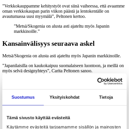
”Verkkokauppamme kehitystyöt ovat siinä vaiheessa, että avaamme
oman verkkokaupan parin viikon päästä ja lentokentälle on
avautumassa uusi myymälä”, Peltonen kertoo.
”Metsä/Skogenia on alusta asti ajateltu myös Japanin
markkinoille.”
Kansainvälisyys seuraava askel
Metsä/Skogenia on alusta asti ajateltu myös Japanin markkinoille.
”Japanilaisilla on kaukokaipuu ­suomalaiseen luontoon, ja meillä on
myös selvä designyhteys”, Carita Peltonen sanoo.
Tämä ­löydös on johtanut hauskoihin tuotevalintoihin. Valikoimasta
löytyy esimerkiksi japanilaisten pieniin koteihin sopivia, koottavia
tuotteita ja saunavaatemallisto, jonka väljien asujen kanssa
häveliäimmätkin aasialaiset uskaltavat löylyihin.
Suostumus
Yksityiskohdat
Tietoja
Määrätietoisuus kansainvälistymisessä tuottaa tulosta.
”Olemme juuri tehneet yhteistyösopimukset Kiinaan ja Japaniin.
Tämä sivusto käyttää evästeitä
Japanilaisessa tavaratalossa tullaan koeponnistamaan
Metsä/Skogenin konsepti”, Peltonen kertoo iloisena.
Käytämme evästeitä tarjoamamme sisällön ja mainosten