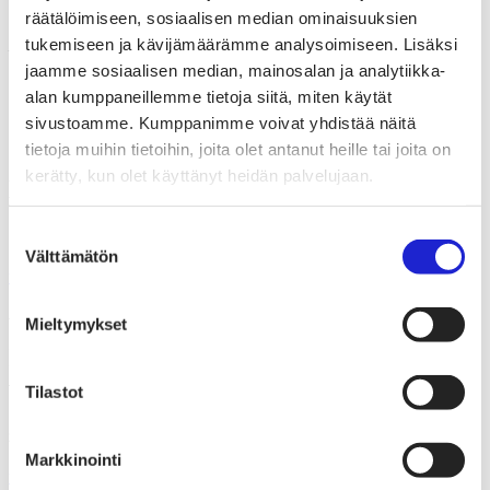
räätälöimiseen, sosiaalisen median ominaisuuksien
Teksti: Fab-lehti nro. 5. / Milla Vainio
tukemiseen ja kävijämäärämme analysoimiseen. Lisäksi
Kuva: Metsä/Skogen
jaamme sosiaalisen median, mainosalan ja analytiikka-
alan kumppaneillemme tietoja siitä, miten käytät
sivustoamme. Kumppanimme voivat yhdistää näitä
tietoja muihin tietoihin, joita olet antanut heille tai joita on
kerätty, kun olet käyttänyt heidän palvelujaan.
Lue seuraavaksi
Suostumuksen
10.12.2025
Välttämätön
valinta
Yritykset
,
Ilmiöt
Villasta on moneksi – Nordic Wool
Mieltymykset
Initiative tehostaa pohjoismaalaisen
villan käyttöä
Tilastot
24.9.2025
Markkinointi
Yritykset