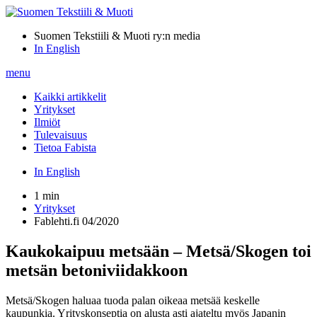
Suomen Tekstiili & Muoti ry:n media
In English
menu
Kaikki artikkelit
Yritykset
Ilmiöt
Tulevaisuus
Tietoa Fabista
In English
1 min
Yritykset
Fablehti.fi 04/2020
Kaukokaipuu metsään – Metsä/Skogen toi
metsän betoniviidakkoon
Metsä/Skogen haluaa tuoda palan oikeaa metsää keskelle
kaupunkia. Yrityskonseptia on alusta asti ajateltu myös Japanin