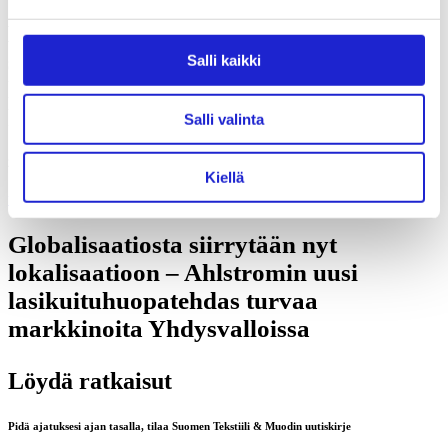
Brand Business Booster -ohjelma
sparraa kuluttajabrändejä – Kaiko
Salli kaikki
hakee itsevarmuutta ja fokusta
kansainväliseen kasvuun
Salli valinta
27.8.2025
Kiellä
Yritykset
,
Ilmiöt
Globalisaatiosta siirrytään nyt
lokalisaatioon – Ahlstromin uusi
lasikuituhuopatehdas turvaa
markkinoita Yhdysvalloissa
Löydä ratkaisut
Pidä ajatuksesi ajan tasalla, tilaa Suomen Tekstiili & Muodin uutiskirje