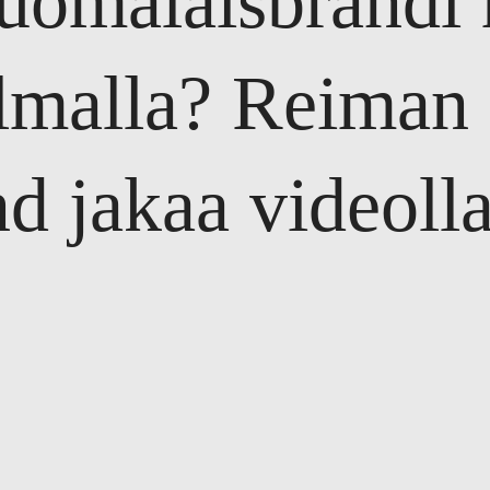
uomalaisbrändi
lmalla? Reiman 
d jakaa videoll