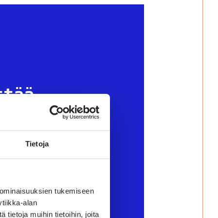
ttää
yttämisen
Tietoja
 ominaisuuksien tukemiseen
tiikka-alan
ietoja muihin tietoihin, joita