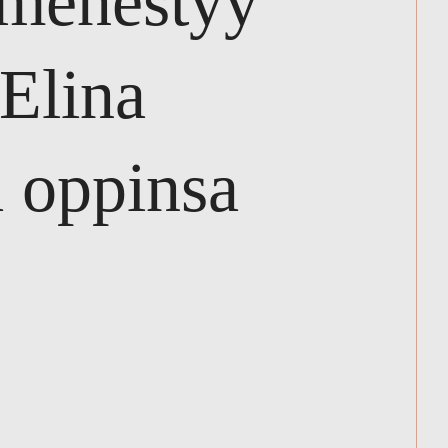
 menestyy
Elina
a oppinsa