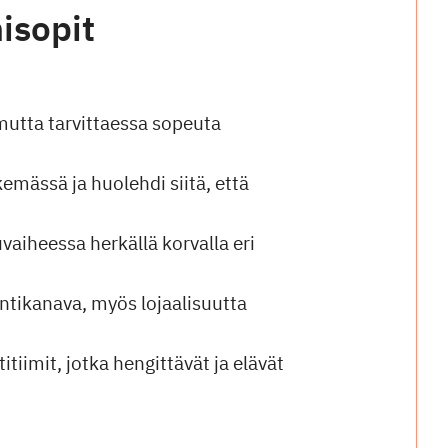
misopit
 mutta tarvittaessa sopeuta
kemässä ja huolehdi siitä, että
aiheessa herkällä korvalla eri
yntikanava, myös lojaalisuutta
iimit, jotka hengittävät ja elävät