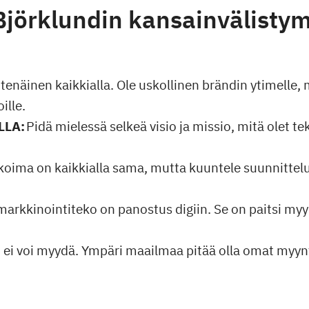
Björklundin kansainvälisty
tenäinen kaikkialla. Ole uskollinen brändin ytimelle,
ille.
LLA:
Pidä mielessä selkeä visio ja missio, mitä olet te
koima on kaikkialla sama, mutta kuuntele suunnitteluv
markkinointiteko on panostus digiin. Se on paitsi my
 ei voi myydä. Ympäri maailmaa pitää olla omat myyntit