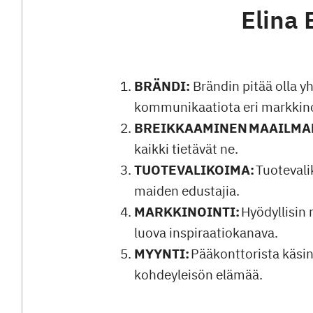
Elina 
BRÄNDI:
Brändin pitää olla yh
kommunikaatiota eri markkino
BREIKKAAMINEN MAAILMA
kaikki tietävät ne.
TUOTEVALIKOIMA:
Tuotevali
maiden edustajia.
MARKKINOINTI:
Hyödyllisin 
luova inspiraatiokanava.
MYYNTI:
Pääkonttorista käsin
kohdeyleisön elämää.