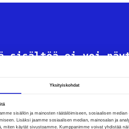
ä sisältöä ei voi näy
etukset estävät tämän sisällön (esim. YouTube-videon) nä
Yksityiskohdat
MUUTA ASETUKSIA
itä
mme sisällön ja mainosten räätälöimiseen, sosiaalisen median
iseen. Lisäksi jaamme sosiaalisen median, mainosalan ja analy
, miten käytät sivustoamme. Kumppanimme voivat yhdistää näitä t