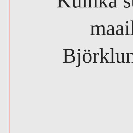
Kuinka s
maai
Björklun