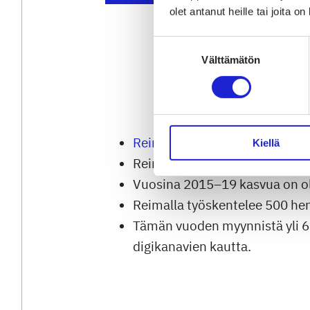
olet antanut heille tai joita o
Suostumuksen
Välttämätön
valinta
Reiman
myynnistä jo 85 % tule
Kiellä
Reiman konsernin liikevaihto 
Vuosina 2015–19 kasvua on o
Reimalla työskentelee 500 hen
Tämän vuoden myynnistä yli 6
digikanavien kautta.