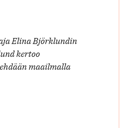
aja Elina Björklundin
lund kertoo
 tehdään maailmalla