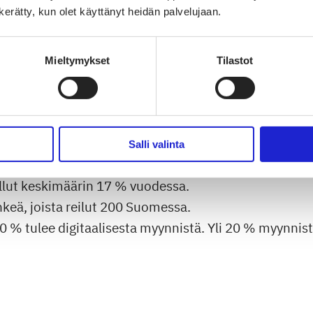
n kerätty, kun olet käyttänyt heidän palvelujaan.
Mieltymykset
Tilastot
Tiesitkö tämän Reimasta?
e kansainvälisiltä markkinoilta ja se myy tuotteita 
Salli valinta
vuonna 2019 oli 141 miljoonaa euroa, josta
EBITDA (k
llut keskimäärin 17 % vuodessa.
keä, joista reilut 200 Suomessa.
0 % tulee digitaalisesta myynnistä. Yli 20 % myynni