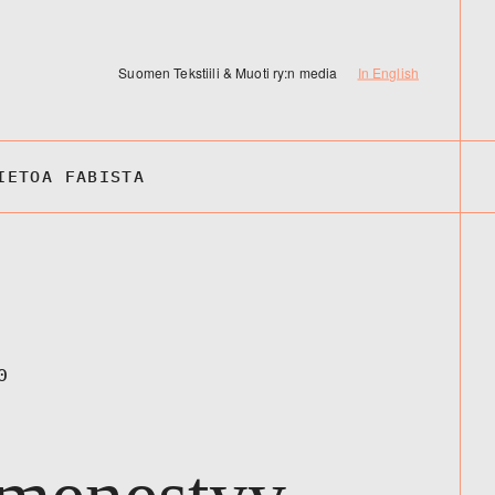
Suomen Tekstiili & Muoti ry:n media
In English
IETOA FABISTA
0