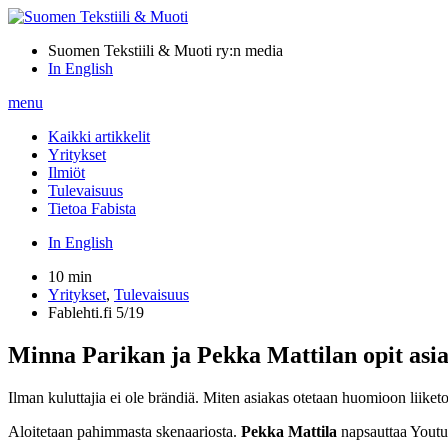
Suomen Tekstiili & Muoti ry:n media
In English
menu
Kaikki artikkelit
Yritykset
Ilmiöt
Tulevaisuus
Tietoa Fabista
In English
10 min
Yritykset
,
Tulevaisuus
Fablehti.fi 5/19
Minna Parikan ja Pekka Mattilan opit asi
Ilman kuluttajia ei ole brändiä. Miten asiakas otetaan huomioon ­liike
Aloitetaan pahimmasta skenaariosta.
Pekka Mattila
napsauttaa Youtu