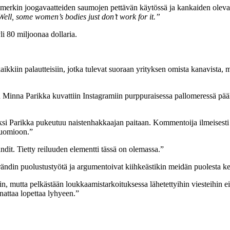
n-merkin joogavaatteiden saumojen pettävän käytössä ja kankaiden olevan n
ell, some women’s bodies just don’t work for it.”
li 80 miljoonaa dollaria.
ikkiin palautteisiin, jotka tulevat suoraan yrityksen omista kanavista, 
n Minna Parikka kuvattiin Instagramiin purppuraisessa pallomeressä pääl
ksi Parikka pukeutuu naistenhakkaajan paitaan. Kommentoija ilmeisesti 
huomioon.”
ndit. Tietty reiluuden elementti tässä on olemassa.”
ändin puolustustyötä ja argumentoivat kiihkeästikin meidän puolesta ke
in, mutta pelkästään loukkaamistarkoituksessa lähetettyihin viesteihin ei
nattaa lopettaa lyhyeen.”