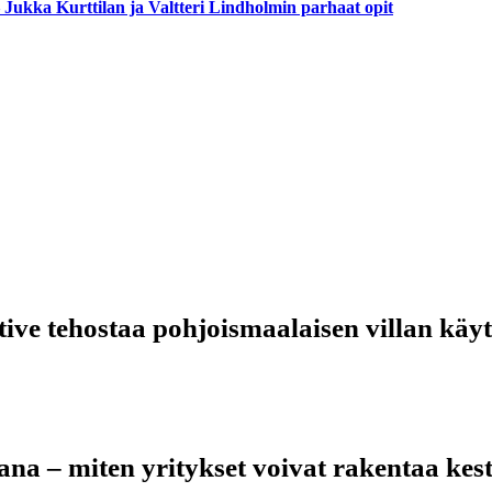
– Jukka Kurttilan ja Valtteri Lindholmin parhaat opit
tive tehostaa pohjoismaalaisen villan käy
na – miten yritykset voivat rakentaa ke