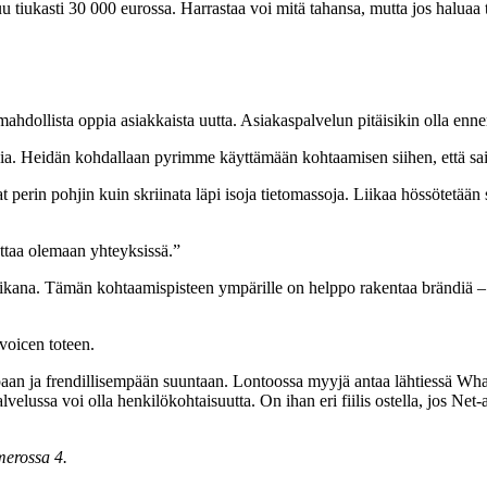
tiukasti 30 000 eurossa. Harrastaa voi mitä tahansa, mutta jos haluaa teh
hdollista oppia asiakkaista uutta. Asiakaspalvelun pitäisikin olla enn
ia. Heidän kohdallaan pyrimme käyttämään kohtaamisen siihen, että sai
perin pohjin kuin skriinata läpi isoja tietomassoja. Liikaa hössötetään 
taa olemaan yhteyksissä.”
n aikana. Tämän kohtaamispisteen ympärille on helppo rakentaa brändiä –
 voicen toteen.
an ja frendillisempään suuntaan. Lontoossa myyjä antaa lähtiessä Wha
alvelussa voi olla henkilökohtaisuutta. On ihan eri fiilis ostella, jos Net
merossa 4.