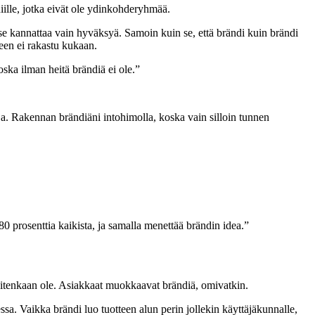
iille, jotka eivät ole ydinkohderyhmää.
se kannattaa vain hyväksyä. Samoin kuin se, että brändi kuin brändi
seen ei rakastu kukaan.
oska ilman heitä brändiä ei ole.”
ja. Rakennan brändiäni intohimolla, koska vain silloin tunnen
80 prosenttia kaikista, ja samalla menettää brändin idea.”
 kuitenkaan ole. Asiakkaat muokkaavat brändiä, omivatkin.
essa. Vaikka brändi luo tuotteen alun perin jollekin käyttäjäkunnalle,