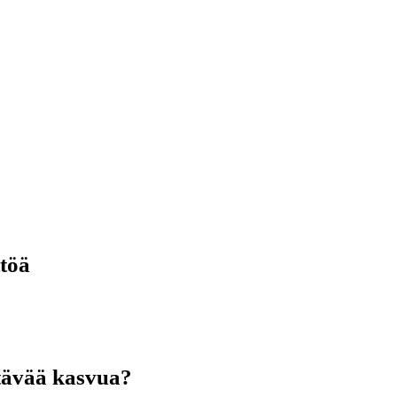
ttöä
stävää kasvua?