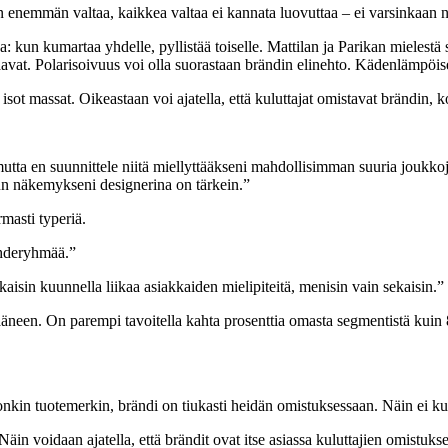
 enemmän valtaa, kaikkea valtaa ei kannata luovuttaa – ei varsinkaan n
kun kumartaa yhdelle, pyllistää toiselle. Mattilan ja Parikan mielestä 
t vihaavat. Polarisoivuus voi olla suorastaan brändin elinehto. Kädenlämpöi
ot massat. Oikeastaan voi ajatella, että kuluttajat omistavat brändin, k
mutta en suunnittele niitä miellyttääkseni mahdollisimman suuria joukko
n näkemykseni designerina on tärkein.”
masti typeriä.
kohderyhmää.”
kaisin kuunnella liikaa asiakkaiden mielipiteitä, menisin vain sekaisin.”
 ääneen. On parempi tavoitella kahta prosenttia omasta segmentistä kuin 
t jonkin tuotemerkin, brändi on tiukasti heidän omistuksessaan. Näin ei
äin voidaan ajatella, että brändit ovat itse asiassa kuluttajien omistuks