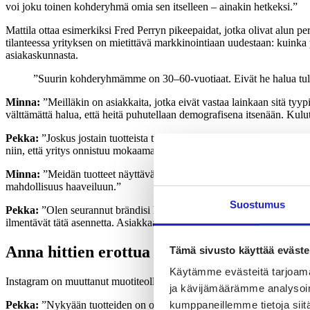
voi joku toinen kohderyhmä omia sen itselleen – ainakin hetkeksi.”
Mattila ottaa esimerkiksi Fred Perryn pikeepaidat, jotka olivat alun pe
tilanteessa yrityksen on mietittävä markkinointiaan uudestaan: kuinka
asiakaskunnasta.
”Suurin kohderyhmämme on 30–60-vuotiaat. Eivät he halua tull
Minna:
”Meilläkin on asiakkaita, jotka eivät vastaa lainkaan sitä tyy
välttämättä halua, että heitä puhutellaan demografisena itsenään. Kul
Pekka:
”Joskus jostain tuotteista tulee hittejä yhdessä yössä. Birke
niin, että yritys onnistuu mokaamaan sen lyhyenkin hypen.”
Minna:
”Meidän tuotteet näyttävät nuorilta, ne ovat leikkisiä ja väri
mahdollisuus haaveiluun.”
Suostumus
Pekka:
”Olen seurannut brändisi kasvua mielenkiinnolla. Uskon, että as
ilmentävät tätä asennetta. Asiakkaasi tuskin ostaisivat Loboutinin kenk
Anna hittien erottua
Tämä sivusto käyttää eväste
Käytämme evästeitä tarjoama
Instagram on muuttanut muotiteollisuuden. Hitit ovat hittejä vain he
ja kävijämäärämme analysoim
kumppaneillemme tietoja siitä
Pekka:
”Nykyään tuotteiden on oltava instattavia. Ei kukaan tee Gabor