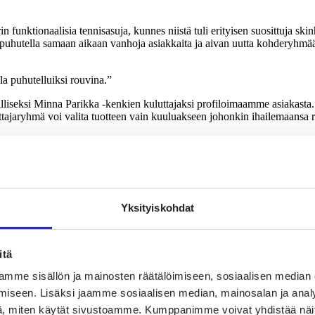
rin funktionaalisia tennisasuja, kunnes niistä tuli erityisen suosittuja 
 puhutella samaan aikaan vanhoja asiakkaita ja aivan uutta kohderyhmää,
a puhutelluiksi rouvina.”
pilliseksi Minna Parikka -kenkien kuluttajaksi profiloimaamme asiakasta.
uttajaryhmä voi valita tuotteen vain kuuluakseen johonkin ihailemaansa
nstock ei muuttanut markkinointiaan millään tavalla catwalk-huuman seu
kkäitä. Silti suurin kohderyhmämme on 30–60-vuotiaat. Eivät he halua tul
Yksityiskohdat
iakkaasi pitävät estetiikasta mutta he eivät halua olla pinnallisia. He ei
iä.”
itä
mme sisällön ja mainosten räätälöimiseen, sosiaalisen median
tken ja jo muutamassa kuukaudessa ne on ”kulutettu” kuvavirrassa loppu
iseen. Lisäksi jaamme sosiaalisen median, mainosalan ja analy
, miten käytät sivustoamme. Kumppanimme voivat yhdistää näitä t
in mokkasiineista postauksia. Keskibeige ei toimi somessa. Kulttuuri- j