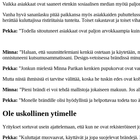
Vaikka asiakkaat ovat saaneet etenkin sosiaalisen median myötä paljon
Vanha hyvä sananlasku pitää paikkansa myös asiakkaiden puhuttelussa: 
herättää kuluttajissa ristiriitaisia tunteita. Toiset rakastavat ja toise
Pekka:
”Todella sitoutuneet asiakkaat ovat paljon arvokkaampia kuin is
Minna:
”Haluan, että suunnittelemiani kenkiä ostetaan ja käytetään, 
onnistuneeni kutsumusammatissani. Design-vetoisessa brändissä minu
Pekka:
”Jonkun mielestä Minna Parikan kenkien pupukorvat ovat var
Mutta niistä ihmisistä ei tarvitse välittää, koska he tuskin edes ovat 
Minna:
”Pieni brändi ei voi tehdä mallistoja jokaiseen makuun. Jos al
Pekka:
”Monelle brändille olisi hyödyllistä ja helpottavaa todeta tuo
Ole uskollinen ytimelle
Yritykset sortuvat usein ajattelemaan, että kun ne ovat rekisteröinee
Pekka:
”Kuluttajat muovaavat, käyttävät ja jopa suojelevat brändejä. N