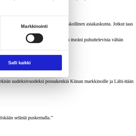
 karvakasaa.”
 yksityiskohtia.”
a tai heillä on tarpeeksi laaja ja uskollinen asiakaskunta. Jotkut taas
Markkinointi
äen valtavirtaukset ja saan innoitusta itseäni puhuttelevista vähän
Salli kaikki
ä on kysyntää.
n tekisin uudeksivuodeksi possukenkiä Kiinan markkinoille ja Lähi-itään
myöskään selästä puskemalla.”