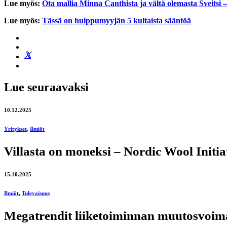
Lue myös:
Ota mallia Minna Canthista ja vältä olemasta Sveitsi 
Lue myös:
Tässä on huippumyyjän 5 kultaista sääntöä
Lue seuraavaksi
10.12.2025
Yritykset
,
Ilmiöt
Villasta on moneksi – Nordic Wool Initia
15.10.2025
Ilmiöt
,
Tulevaisuus
Megatrendit liiketoiminnan muutosvoima