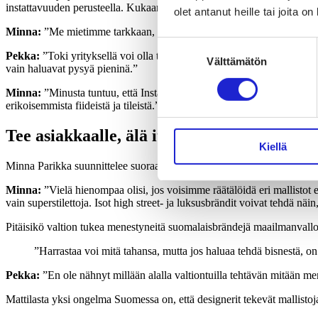
instattavuuden perusteella. Kukaan Instagramia käyttävä ei varmaankaa
olet antanut heille tai joita o
Minna:
”Me mietimme tarkkaan, mitkä mallit laitamme pressiin ja vaik
Suostumuksen
Pekka:
”Toki yrityksellä voi olla tulevaisuus myös ilman Instagramia,
Välttämätön
valinta
vain haluavat pysyä pieninä.”
Minna:
”Minusta tuntuu, että Instagram on alalla elinehto. Se on yksi 
erikoisemmista fiideistä ja tileistä.”
Tee asiakkaalle, älä itsellesi
Kiellä
Minna Parikka suunnittelee suoraan kansainvälisille markkinoille. Suo
Minna:
”Vielä hienompaa olisi, jos voisimme räätälöidä eri mallistot
vain superstilettoja. Isot high street- ja luksusbrändit voivat tehdä näi
Pitäisikö valtion tukea menestyneitä suomalaisbrändejä maailmanvallo
”Harrastaa voi mitä tahansa, mutta jos haluaa tehdä bisnestä, on t
Pekka:
”En ole nähnyt millään alalla valtiontuilla tehtävän mitään men
Mattilasta yksi ongelma Suomessa on, että designerit tekevät mallistoja