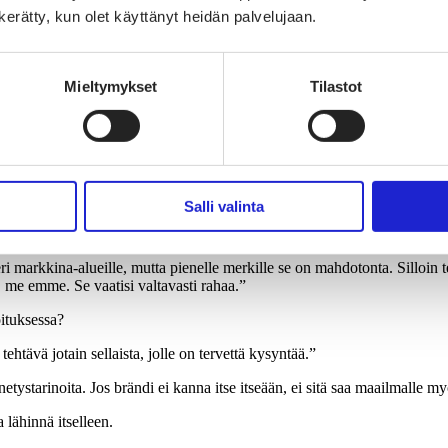
n ole voinut välttyä näkemästä Kiasman islantilaistaiteilijan värikästä
n kerätty, kun olet käyttänyt heidän palvelujaan.
uttajalevitykseen. Kengissä on oltava tarpeeksi päräyttäviä ja näyttäviä
 jos yritys niin valitsee. Brändin kohderyhmä on ehkä vähän varttuneempa
Mieltymykset
Tilastot
parhaista markkinointikanavista. En katso sitä joka päivä, mutta sieltä n
Salli valinta
messa yritys myy myös klassikoksi muodostuneita tuotteita, koska niill
 eri markkina-alueille, mutta pienelle merkille se on mahdotonta. Silloi
n, me emme. Se vaatisi valtavasti rahaa.”
ituksessa?
ehtävä jotain sellaista, jolle on tervettä kysyntää.”
etystarinoita. Jos brändi ei kanna itse itseään, ei sitä saa maailmalle 
 lähinnä itselleen.