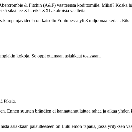
 Abercrombie & Fitchin (A&F) vaatteensa kodittomille. Miksi? Koska h
ikä siksi tee XL- eikä XXL-kokoisia vaatteita.
s-kampanjavideota on katsottu Youtubessa yli 8 miljoonaa kertaa. Eikä
ompiakin kokoja. Se oppi ottamaan asiakkaat tosissaan.
ä faksia.
ieleen. Ennen suurten brändien ei kannattanut laittaa rahaa ja aikaa yhd
ista asiakkaan palautteeseen on Lululemon-tapaus, jossa yrityksen vast