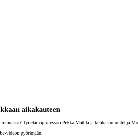
akkaan aikakauteen
toiminnassa? Työelämäprofessori Pekka Mattila ja kenkäsuunnittelija Min
be-videon pyörimään.