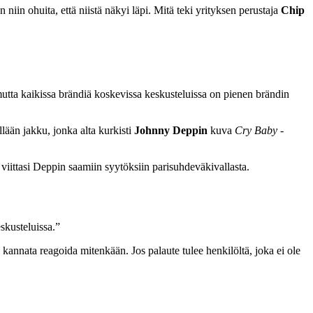
iin ohuita, että niistä näkyi läpi. Mitä teki yrityksen perustaja
Chip
mutta kaikissa brändiä koskevissa keskusteluissa on pienen brändin
lään jakku, jonka alta kurkisti
Johnny Deppin
kuva
Cry Baby
-
viittasi Deppin saamiin syytöksiin parisuhdeväkivallasta.
skusteluissa.”
 kannata reagoida mitenkään. Jos palaute tulee henkilöltä, joka ei ole