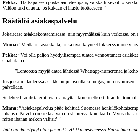
Pekka:
”Härkäpäisesti pusketaan eteenpäin, vaikka liikevaihto keikkuu 
Valtion tuki ei auta, jos kukaan ei ihastu tuotteeseen.”
Räätälöi asiakaspalvelu
Jokaisessa asiakaskohtaamisessa, niin myymälässä kuin verkossa, on ma
Minna:
”Meillä on asiakkaita, jotka ovat käyneet liikkeessämme vuos
Pekka:
”Voi olla paljon hyödyllisempää tuntea vannoutuneet asiakkaat 
small dataa.”
”Lontoossa myyjä antaa lähtiessä Whatsapp-numeronsa ja kehot
Jos jossain tilanteessa asiakkaan pitäisi olla kuningas, niin ostamise
palvellaan.
Se tekee brändistä erottuvan ja näyttää konkreettisesti brändin tone of
Minna:
”Asiakaspalvelua pitää kehittää Suomessa henkilökohtaisempa
tahansa. Palvelu on siellä aivan eri sfääreissä kuin täällä. Myös chat-p
miten ihanan mekon valitsit’.”
Juttu on ilmestynyt alun perin 9.5.2019 ilmestyneessä Fab-lehden nu