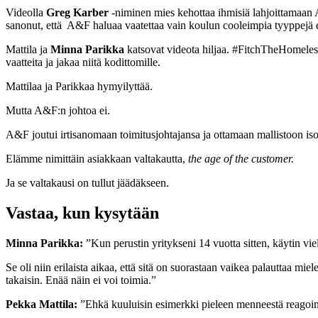
Videolla
Greg Karber
-niminen mies kehottaa ihmisiä lahjoittamaan
sanonut, että
A&F haluaa vaatettaa vain koulun cooleimpia tyyppejä e
Mattila ja
Minna Parikka
katsovat videota hiljaa. #FitchTheHomeles
vaatteita ja jakaa niitä kodittomille.
Mattilaa ja Parikkaa hymyilyttää.
Mutta A&F:n johtoa ei.
A&F joutui irtisanomaan toimitusjohtajansa ja ottamaan mallistoon is
Elämme nimittäin asiakkaan valtakautta,
the age of the customer.
Ja se valtakausi on tullut jäädäkseen.
Vastaa, kun kysytään
Minna Parikka:
”Kun perustin yritykseni 14 vuotta sitten, käytin viel
Se oli niin erilaista aikaa, että sitä on suorastaan vaikea palauttaa m
takaisin. Enää näin ei voi toimia.”
Pekka Mattila:
”Ehkä kuuluisin esimerkki pieleen menneestä reagoinn