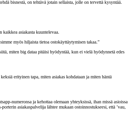
dä bisnestä, on tehtävä jotain sellaista, jolle on tervettä kysyntää.
en kaikkea asiakasta kuuntelevaa.
simme myös hiljaista tietoa ostokäyttäytymisen takaa.”
siitä, miten big dataa pitäisi hyödyntää, kun ei vielä hyödynnetä edes
 keksiä erityinen tapa, miten asiakas kohdataan ja miten häntä
tsapp-numeronsa ja kehottaa olemaan yhteyksissä, ihan missä asioissa
-a-porterin asiakaspalvelija lähtee mukaan ostoinnostukseesi, että ’vau,