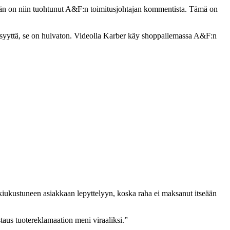
än on niin tuohtunut A&F:n toimitusjohtajan kommentista. Tämä on
 syyttä, se on hulvaton. Videolla Karber käy shoppailemassa A&F:n
en kiukustuneen asiakkaan lepyttelyyn, koska raha ei maksanut itseään
aus tuotereklamaation meni viraaliksi.”