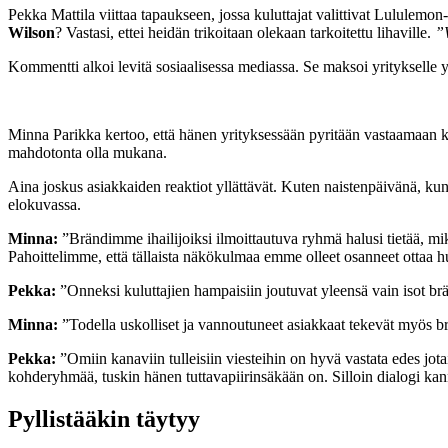
Pekka Mattila viittaa tapaukseen, jossa kuluttajat valittivat Lululemo
Wilson
? Vastasi, ettei heidän trikoitaan olekaan tarkoitettu lihaville.
”W
Kommentti alkoi levitä sosiaalisessa mediassa. Se maksoi yritykselle y
Minna Parikka kertoo, että hänen yrityksessään pyritään vastaamaan ka
mahdotonta olla mukana.
Aina joskus asiakkaiden reaktiot yllättävät. Kuten naistenpäivänä, ku
elokuvassa.
Minna:
”Brändimme ihailijoiksi ilmoittautuva ryhmä halusi tietää, mi
Pahoittelimme, että tällaista näkökulmaa emme olleet osanneet ottaa 
Pekka:
”Onneksi kuluttajien hampaisiin joutuvat yleensä vain isot brä
Minna:
”Todella uskolliset ja vannoutuneet asiakkaat tekevät myös br
Pekka:
”Omiin kanaviin tulleisiin viesteihin on hyvä vastata edes jota
kohderyhmää, tuskin hänen tuttavapiirinsäkään on. Silloin dialogi kan
Pyllistääkin täytyy