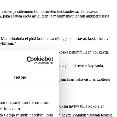
skinheadien ja sittemmin homomiesten keskuudessa. Tällaisessa
 joka saattaa erota arvoiltaan ja maailmankuvaltaan alkuperäisestä
 Markkinointia ei pidä kohdentaa niille, jotka ostavat, koska he eivät
 ryhmään.”
rauksena. Se oli varmaankin viisasta, koska pahimmillaan voi käydä
la puhutelluiksi rouvina. Pupukorvat ja glitteri ovat eskapismia,
Tietoja
vät ota itseään ja pukeutumisvalintojaan liian vakavasti, ja tuotteesi
 ominaisuuksien tukemiseen
un. Muodin sykli on muuttunut, uutuuksia täytyy tulla koko ajan.
tiikka-alan
ietoja muihin tietoihin, joita
a taidepuolella se näkyy siinä, miten näyttelyihinkin valitaan teoksia