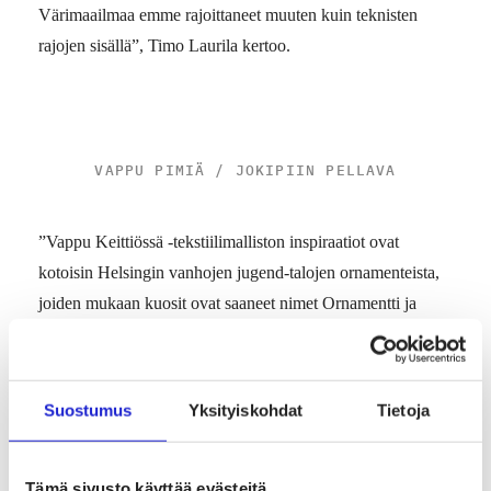
Värimaailmaa emme rajoittaneet muuten kuin teknisten
rajojen sisällä”, Timo Laurila kertoo.
VAPPU PIMIÄ / JOKIPIIN PELLAVA
”Vappu Keittiössä -tekstiilimalliston inspiraatiot ovat
kotoisin Helsingin vanhojen jugend-talojen ornamenteista,
joiden mukaan kuosit ovat saaneet nimet Ornamentti ja
Jugend. Hän on monitaitoinen ja valoisa persoona, jolla on
näkemystä, taitoa ja sanansa sanottavana myös
pellavatekstiilien maailmassa”, Laurila sanoo.
Suostumus
Yksityiskohdat
Tietoja
Uusi näkökulma ja
Tämä sivusto käyttää evästeitä