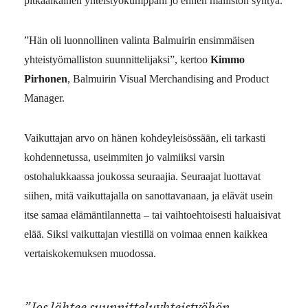
pitkäaikainen yhteistyökumppani jo ennen malliston syntyä.
”Hän oli luonnollinen valinta Balmuirin ensimmäisen
yhteistyömalliston suunnittelijaksi”, kertoo
Kimmo
Pirhonen
, Balmuirin Visual Merchandising and Product
Manager.
Vaikuttajan arvo on hänen kohdeyleisössään, eli tarkasti
kohdennetussa, useimmiten jo valmiiksi varsin
ostohalukkaassa joukossa seuraajia. Seuraajat luottavat
siihen, mitä vaikuttajalla on sanottavanaan, ja elävät usein
itse samaa elämäntilannetta – tai vaihtoehtoisesti haluaisivat
elää. Siksi vaikuttajan viestillä on voimaa ennen kaikkea
vertaiskokemuksen muodossa.
”Jos lähtee suunnitteluyhteistyöhön