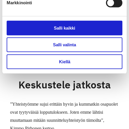
Markkinointi
”Hyödynsimme Vapun olemassa olevat verkostot tässä
projektissa. Vapulle entuudestaan tuttu viestintätoimisto ja
valokuvaaja hyppäsivät mukaan projektiin”, Timo Laurila
Salli kaikki
kertoo.
Salli valinta
”Kävi ilmi, että Vappu oli suunnitellut Muurlan Lasille
tuotteita. Niinpä mekin päädyimme tekemään yhteistyötä
Kiellä
heidän kanssaan,” Laurila jatkaa.
Keskustele jatkosta
”Yhteistyömme sujui erittäin hyvin ja kummatkin osapuolet
ovat tyytyväisiä lopputulokseen. Joten emme lähtisi
muuttamaan mitään suunnitteluyhteistyön tiimoilta”,
Kimmo Pirhonen kertoo.