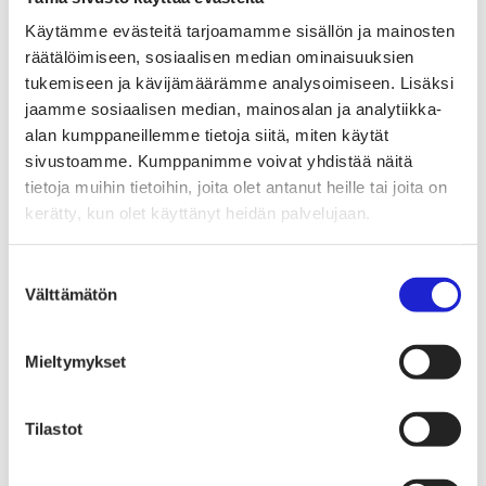
yhteistyökuviot
Käytämme evästeitä tarjoamamme sisällön ja mainosten
räätälöimiseen, sosiaalisen median ominaisuuksien
tukemiseen ja kävijämäärämme analysoimiseen. Lisäksi
Balmuirilla suunnitteluyhteistyö on tuonut uudenlaista
jaamme sosiaalisen median, mainosalan ja analytiikka-
näkökulmaa valikoimaan. Malliston tuotteet ovat tyyliltään
alan kumppaneillemme tietoja siitä, miten käytät
nuorekkaita ja ajan hengessä kiinni.
sivustoamme. Kumppanimme voivat yhdistää näitä
tietoja muihin tietoihin, joita olet antanut heille tai joita on
kerätty, kun olet käyttänyt heidän palvelujaan.
”Koska Alexa on yksi tunnetuimmista suomalaisista
muotivaikuttajista, hänen kauttaan tavoitamme laajasti
Suostumuksen
muodista kiinnostuneita nuoria aikuisia. Malliston tuotteet
Välttämätön
valinta
sointuvat hyvin myös muuhun BMuir -valikoimaamme ja
ne ovat helposti yhdisteltävissä muiden tuotteiden kanssa”,
Mieltymykset
Kimmo Pirhonen kertoo.
Jokipiin Pellava sai yhteistyönkautta myös uusia
Tilastot
yhteistyökuvioita.