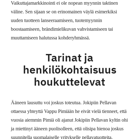
Vaikuttajamarkkinointi ei ole nopean myynnin taktinen
väline. Sen sijaan se on erinomainen väylä esimerkiksi
uuden tuotteen lanseeraamiseen, tuotemyynnin
boostaamiseen, brändimielikuvan vahvistamiseen tai
muuttamiseen halutussa kohderyhmässä.
Tarinat ja
henkilökohtaisuus
houkuttelevat
Ääneen lausuttu voi joskus toteutua. Jokipiin Pellavan
ottaessa yhteyttä Vappu Pimiään he eivät vielä tienneet, että
vuosia aiemmin Pimiä oli ajanut Jokipiin Pellavan kyltin ohi
ja miettinyt ääneen puolisolleen, että olisipa hienoa joskus
suunnitella suomalaiselle yritykselle pellavatuotteita.