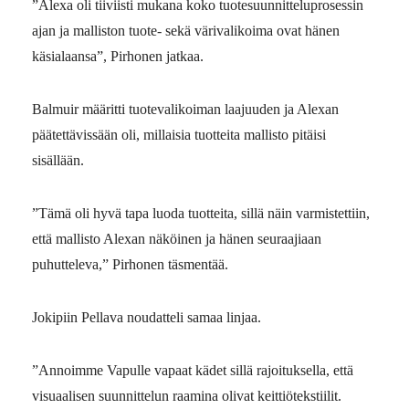
”Alexa oli tiiviisti mukana koko tuotesuunnitteluprosessin
ajan ja malliston tuote- sekä värivalikoima ovat hänen
käsialaansa”, Pirhonen jatkaa.
Balmuir määritti tuotevalikoiman laajuuden ja Alexan
päätettävissään oli, millaisia tuotteita mallisto pitäisi
sisällään.
”Tämä oli hyvä tapa luoda tuotteita, sillä näin varmistettiin,
että mallisto Alexan näköinen ja hänen seuraajiaan
puhutteleva,” Pirhonen täsmentää.
Jokipiin Pellava noudatteli samaa linjaa.
”Annoimme Vapulle vapaat kädet sillä rajoituksella, että
visuaalisen suunnittelun raamina olivat keittiötekstiilit.