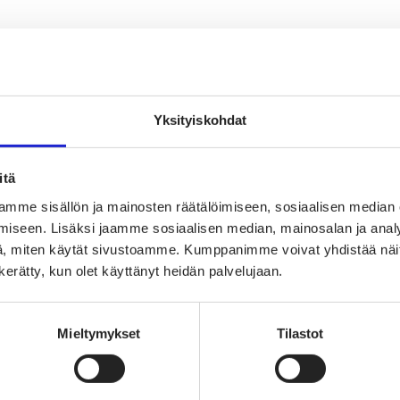
Yksityiskohdat
itä
mme sisällön ja mainosten räätälöimiseen, sosiaalisen median
tive tehostaa pohjoismaalaisen villan käy
iseen. Lisäksi jaamme sosiaalisen median, mainosalan ja analy
, miten käytät sivustoamme. Kumppanimme voivat yhdistää näitä t
n kerätty, kun olet käyttänyt heidän palvelujaan.
 kuluttajabrändejä – Kaiko hakee itseva
Mieltymykset
Tilastot