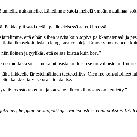
ötunneilla ­nukkuneille. Lähetimme satoja meilejä ympäri maailmaa, soit
tä. Paikka piti saada reiän päälle eteisessä aamukiireessä.
attelimme, että eihän siihen tarvita kuin sopiva paikkamateriaali ja p
binaatioita liimasekoituksia ja kangasmateriaaleja. Emme ymmärtäneet, 
 niin iloinen ja tyylikäs, että se saa loistaa kuin koru”
esimerkiksi siitä, minkä pituisista kuiduista se on valmistettu. Liimoiss
ähti liikkeelle järjestelmällinen tuotekehitys. Olemme konsultoineet luk
ettei kaikkea tarvitse osata tehdä itse.
yntiverkosto rakentuu ja kansainvälinen kiinnostus on herätetty.”
joka myy helppoja designpaikkoja. Vaatelaastari, englanniksi FabPatch