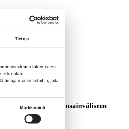
Tietoja
 ominaisuuksien tukemiseen
ttöä
tiikka-alan
ietoja muihin tietoihin, joita
rmuutta ja fokusta kansainväliseen
Markkinointi