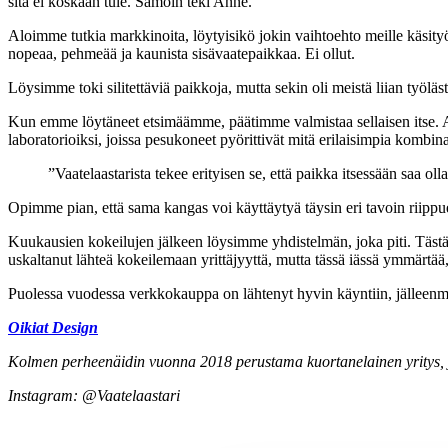
sitä ei koskaan tule. Samoin teki Anne.
Aloimme tutkia markkinoita, löytyisikö jokin vaihtoehto meille käsity
nopeaa, pehmeää ja kaunista sisävaatepaikkaa. Ei ollut.
Löysimme toki silitettäviä paikkoja, mutta sekin oli meistä liian työläs
Kun emme löytäneet etsimäämme, päätimme valmistaa sellaisen itse. Aj
laboratorioiksi, joissa pesu­koneet pyörittivät mitä erilaisimpia kom
”Vaatelaastarista tekee erityisen se, että paikka itsessään saa olla
Opimme pian, että sama kangas voi käyttäytyä täysin eri tavoin riippuen 
Kuukausien kokeilujen jälkeen löysimme ­yhdistelmän, joka piti. Tästä l
uskaltanut lähteä kokeilemaan yrittäjyyttä, mutta tässä iässä ymmärtää, 
Puolessa vuodessa verkkokauppa on lähtenyt hyvin käyntiin, jälleenmy
Oikiat Design
Kolmen perheenäidin vuonna 2018 ­perustama kuortanelainen yritys, 
Instagram: @Vaatelaastari