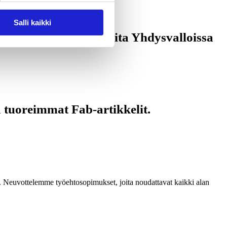
Salli kaikki
ehdas turvaa markkinoita Yhdysvalloissa
 tuoreimmat Fab-artikkelit.
mia. Neuvottelemme työehtosopimukset, joita noudattavat kaikki alan