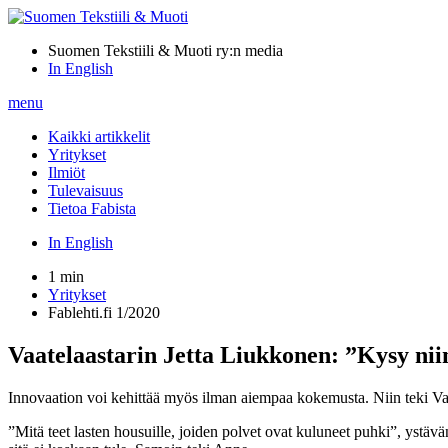
Suomen Tekstiili & Muoti ry:n media
In English
menu
Kaikki artikkelit
Yritykset
Ilmiöt
Tulevaisuus
Tietoa Fabista
In English
1 min
Yritykset
Fablehti.fi 1/2020
Vaatelaastarin Jetta Liukkonen: ”Kysy nii
Innovaation voi kehittää myös ilman aiempaa kokemusta. Niin teki Vaa
”Mitä teet lasten housuille, joiden polvet ovat kuluneet puhki”, ystäv