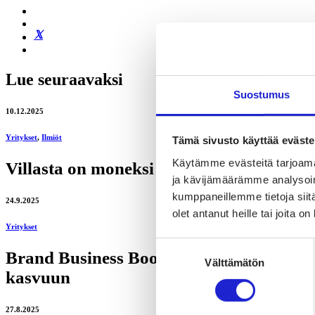
Lue seuraavaksi
Suostumus
10.12.2025
Yritykset
,
Ilmiöt
Tämä sivusto käyttää eväste
Käytämme evästeitä tarjoama
Villasta on moneksi – Nordic Wool Initia
ja kävijämäärämme analysoim
kumppaneillemme tietoja siitä
24.9.2025
olet antanut heille tai joita o
Yritykset
Suostumuksen
Brand Business Booster -ohjelma sparraa
Välttämätön
valinta
kasvuun
27.8.2025