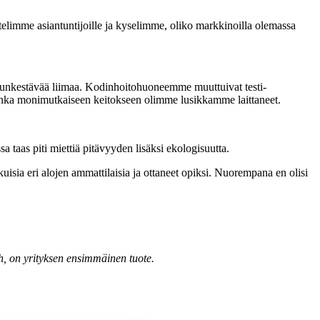
telimme asiantuntijoille ja kyselimme, oliko markkinoilla olemassa
esunkestävää liimaa. Kodinhoitohuoneemme muuttuivat testi­
kuinka monimutkaiseen keitokseen olimme lusikkamme laittaneet.
a taas piti miettiä pitävyyden lisäksi ekologisuutta.
uisia eri alojen ammattilaisia ja ottaneet opiksi. Nuorempana en olisi
, on yrityksen ensimmäinen tuote.