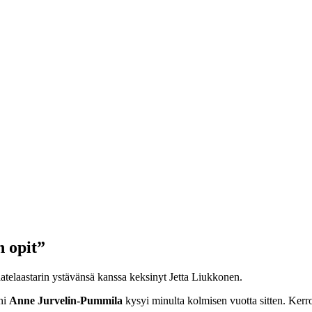
n opit”
telaastarin ystävänsä kanssa keksinyt Jetta Liukkonen.
äni
Anne Jurvelin-Pummila
kysyi minulta kolmisen vuotta sitten. Kerr