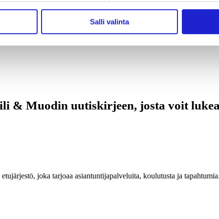
Salli valinta
atioon – Ahlstromin uusi lasikuituhuopat
i & Muodin uutiskirjeen, josta voit lukea
n etujärjestö, joka tarjoaa asiantuntijapalveluita, koulutusta ja tapahtu