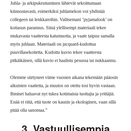
Juhla- ja arkipukeutuminen lähtevät sekoittumaan
kiinnostavasti, esimerkiksi juhlamekon voi yhdistää
collegeen tai lenkkareihin. Valitsemani ’pyjamalook’ on
kotiasun parannus. Siinä ylellisempi materiaali tekee
mukavasta vaatteesta katumuotia, ja vaate taipuu samalla
myös juhlaan. Materiaali on jacquard-kudottua
puuvillasekoitetta. Kudottu kuvio tekee vaatteesta
pitkäikäisen, sillä kuvio ei haalistu pesussa tai nukkaannu.
Olemme siirtyneet viime vuosien aikana tekemään pääosin
aikuisten vaatteita, ja muutos on otettu tosi hyvin vastaan.
Ihmiset haluavat nyt tukea kotimaisia tuottajia ja yrittäjiä.
Enää ei riitä, että tuote on kaunis ja ekologinen, vaan sillä
pitää olla sanomaa.”
3. Vastuullisempia