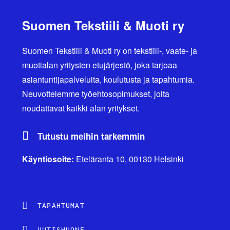
Suomen Tekstiili & Muoti ry
Suomen Tekstiili & Muoti ry on tekstiili-, vaate- ja
muotialan yritysten etujärjestö, joka tarjoaa
asiantuntijapalveluita, koulutusta ja tapahtumia.
Neuvottelemme työehtosopimukset, joita
noudattavat kaikki alan yritykset.
Tutustu meihin tarkemmin
Käyntiosoite:
Eteläranta 10, 00130 Helsinki
TAPAHTUMAT
UUTISHUONE