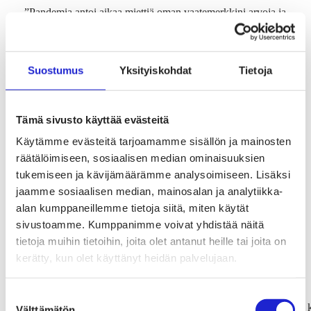
”Pandemia antoi aikaa miettiä oman vaatemerkkini arvoja ja
sitä, mihin haluan pyrkiä tulevaisuudessa. Toivon että kriisi
edesauttaa sitä, että muotimerkit pyrkivät vastuullisempaan
Suostumus
Yksityiskohdat
Tietoja
tapaan valmistaa vaatteita ja kankaita.
Viimeisimmän
mallistoni tein Fortumin oljesta tuottamasta
Tämä sivusto käyttää evästeitä
kuidusta valmistetusta kankaasta, josta teen myös
Käytämme evästeitä tarjoamamme sisällön ja mainosten
seuraavan. En ole ikinä ollut yhtä yllättynyt laadusta kuin
räätälöimiseen, sosiaalisen median ominaisuuksien
tämän kankaan kanssa, se on kevyt ja siinä on
tukemiseen ja kävijämäärämme analysoimiseen. Lisäksi
silkkijerseymäinen luksusmuodilta tuntuva pinta. Kaiken
jaamme sosiaalisen median, mainosalan ja analytiikka-
lisäksi se on tehty ruokatuotannon sivutuotteena. Kankaan
alan kumppaneillemme tietoja siitä, miten käytät
sivustoamme. Kumppanimme voivat yhdistää näitä
pitäisi olla paljon isompi juttu kuin se vielä onkaan.
tietoja muihin tietoihin, joita olet antanut heille tai joita on
kerätty, kun olet käyttänyt heidän palvelujaan.
Tyylit ja muoti vaihtelevat niin nopeasti, että on vaikea
tehdä yleistyksiä, mitä on tulossa. Tein
Suostumuksen
Wataru Tominagan
Vallilalle
sadevaatemalliston
yhteistyössä
Välttämätön