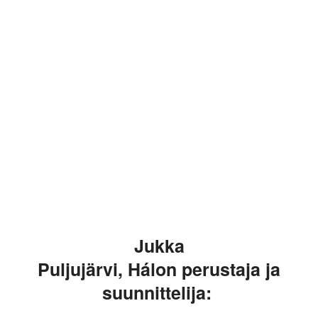
Jukka
Puljujärvi,
H
álo
n
perustaja ja
suunnittelija: