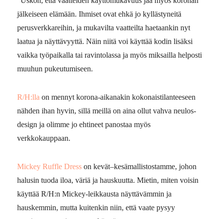
”Uskon, että vaatteiden käyttömukavuus jää myös koronan
jälkeiseen elämään. Ihmiset ovat ehkä jo kyllästyneitä
perusverkkareihin, ja mukavilta vaatteilta haetaankin nyt
laatua ja näyttävyyttä. Näin niitä voi käyttää kodin lisäksi
vaikka työpaikalla tai ravintolassa ja myös miksailla helposti
muuhun pukeutumiseen.
R/H:lla
on mennyt korona-aikanakin kokonaistilanteeseen
nähden ihan hyvin, sillä meillä on aina ollut vahva neulos-
design ja olimme jo ehtineet panostaa myös
verkkokauppaan.
Mickey Ruffle Dress
on kevät–kesämallistostamme, johon
halusin tuoda iloa, väriä ja hauskuutta. Mietin, miten voisin
käyttää R/H:n Mickey-leikkausta näyttävämmin ja
hauskemmin, mutta kuitenkin niin, että vaate pysyy