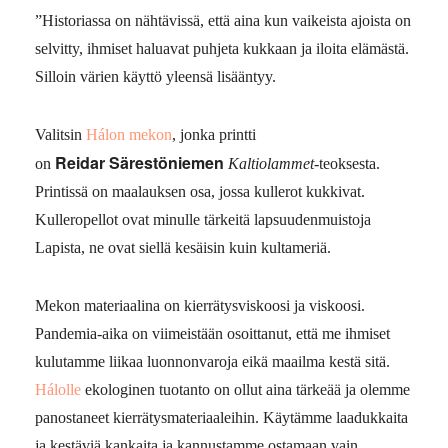
”Historiassa on nähtävissä, että aina kun vaikeista ajoista on
selvitty, ihmiset haluavat puhjeta kukkaan ja iloita elämästä.
Silloin värien käyttö yleensä lisääntyy.
Valitsin
Hálon mekon
, jonka printti
Reidar Särestöniemen
on
Kaltiolammet
-teoksesta.
Printissä on maalauksen osa, jossa kullerot kukkivat.
Kulleropellot ovat minulle tärkeitä lapsuudenmuistoja
Lapista, ne ovat siellä kesäisin kuin kultameriä.
Mekon materiaalina on kierrätysviskoosi ja viskoosi.
Pandemia-aika on viimeistään osoittanut, että me ihmiset
kulutamme liikaa luonnonvaroja eikä maailma kestä sitä.
H
álo
lle
ekologinen tuotanto on ollut aina tärkeää ja olemme
panostaneet kierrätysmateriaaleihin. Käytämme laadukkaita
ja kestäviä kankaita ja kannustamme ostamaan vain