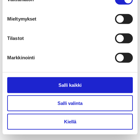
valinta
Siinä vahvat printit ovat tärkein juttu. Kukat olivat kyllä
vahvemmin trendinä joitain vuosia sitten, minulla vain kesti
Mieltymykset
innostua niistä.”
Tilastot
4. Uudenlaista
rentoutta
Markkinointi
Salli kaikki
Salli valinta
Kiellä