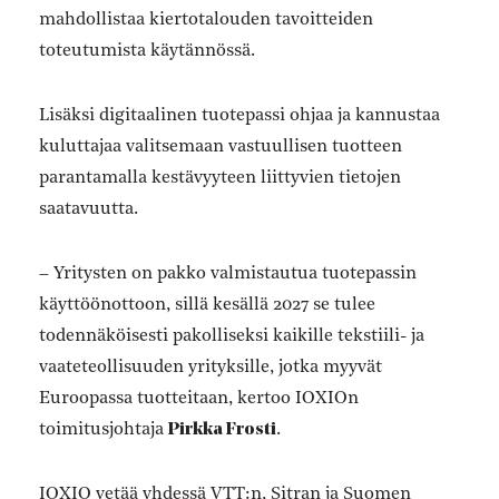
mahdollistaa kiertotalouden tavoitteiden
toteutumista käytännössä.
Lisäksi digitaalinen tuotepassi ohjaa ja kannustaa
kuluttajaa valitsemaan vastuullisen tuotteen
parantamalla kestävyyteen liittyvien tietojen
saatavuutta.
– Yritysten on pakko valmistautua tuotepassin
käyttöönottoon, sillä kesällä 2027 se tulee
todennäköisesti pakolliseksi kaikille tekstiili- ja
vaateteollisuuden yrityksille, jotka myyvät
Euroopassa tuotteitaan, kertoo IOXIOn
toimitusjohtaja
Pirkka Frosti
.
IOXIO vetää yhdessä VTT:n, Sitran ja Suomen