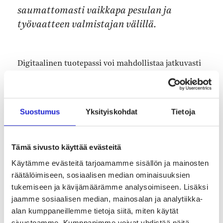
saumattomasti vaikkapa pesulan ja
työvaatteen valmistajan välillä.
Digitaalinen tuotepassi voi mahdollistaa jatkuvasti
päivittyvän lokin työvaatteen kierrosta. Silloin tieto
liikkuisi saumattomasti vaikkapa pesulan ja
työvaatteen valmistajan välillä.
Suostumus
Yksityiskohdat
Tietoja
Image Wearin kehitysjohtaja
Kati Tukiaisen
Tämä sivusto käyttää evästeitä
mukaan tämän avulla voitaisiin esimerkiksi seurata
pesukertojen määriä ja vaatteen kulumista.
Käytämme evästeitä tarjoamamme sisällön ja mainosten
räätälöimiseen, sosiaalisen median ominaisuuksien
tukemiseen ja kävijämäärämme analysoimiseen. Lisäksi
– Sen avulla voidaan nähdä täsmälleen, kuinka
jaamme sosiaalisen median, mainosalan ja analytiikka-
pitkä tuotteen elinkaari todella on. Se voi olla
alan kumppaneillemme tietoja siitä, miten käytät
meille myös tärkeä tuotekehityksen väline.
sivustoamme. Kumppanimme voivat yhdistää näitä