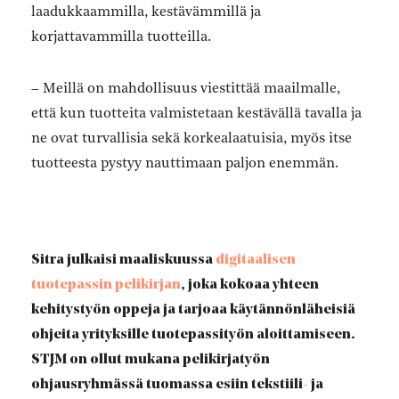
laadukkaammilla, kestävämmillä ja
korjattavammilla tuotteilla.
– Meillä on mahdollisuus viestittää maailmalle,
että kun tuotteita valmistetaan kestävällä tavalla ja
ne ovat turvallisia sekä korkealaatuisia, myös itse
tuotteesta pystyy nauttimaan paljon enemmän.
Sitra julkaisi maaliskuussa
digitaalisen
tuotepassin pelikirjan
, joka kokoaa yhteen
kehitystyön oppeja ja tarjoaa käytännönläheisiä
ohjeita yrityksille tuotepassityön aloittamiseen.
STJM on ollut mukana pelikirjatyön
ohjausryhmässä tuomassa esiin tekstiili- ja