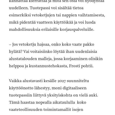
kannattaa kierrättää ja mitä sen osia voi hyödyntää
uudelleen. Tuotepassi voi sisältää tietoa
esimerkiksi vetoketjujen tai nappien vaihtamisesta,
mikä pidentää vaatteen käyttöikää ja voi luoda
mahdollisuuksia erilaisille korjauspalveluille.
– Jos vetoketju hajoaa, onko koko vaate pakko
hylätä? Vai voitaisiinko löytää ihan uudenlaisia
alustatalouden malleja, jossa korjaaminen olisikin
helppoa ja kustannustehokasta, Frosti pohtii.
Vaikka alustavasti kesälle 2027 suunniteltu
käyttöönotto lähestyy, moni digitaaliseen
tuotepassiin liittyvä yksityiskohta on vielä auki.
Tämä haastaa nopealla aikataululla koko
vaateteollisuuden toimintamallit isojen