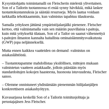
Kysyntäohjattu toimintamalli on Fleischerin mielestä ylivertainen.
Son of a Tailorin tuotannossa ei enää synny hävikkiä, mikä laskee
tuotantokustannuksia ja säästää resursseja. Myös laatua voidaan
tarkkailla tehokkaammin, kun valmistus tapahtuu tilauksesta.
Samalla yrityksen jättämä ympäristöjalanjälki pienenee. Fleischer
kertoo, että valmistamalla vain sen määrän puuvillaisia t-paitoja,
kuin mitä yritykseltä tilataan, Son of a Tailor on saanut vähennettyä
t-paitojen ilmaston kannalta haitallista ominaislämmitysvaikutusta
(GWP) jopa neljänneksellä.
Mutta ennen kaikkea vaatteiden on demand -valmistus on
asiakaslähtöistä.
– Tuotantotapamme mahdollistaa yksilöllisen, mittojen mukaan
valmistetun vaatteen asiakkaalle, jolloin päästään myös
standardoitujen kokojen haasteesta, huonosta istuvuudesta, Fleischer
sanoo.
– Olemme onnistuneet yhdistämään pienemmän hiilijalanjäljen
konkreettiseen asiakashyötyyn.
Kuvasarjassa keskellä Son of a Tailorin toimitusjohtaja ja
perustajajäsen Jess Fleischer.