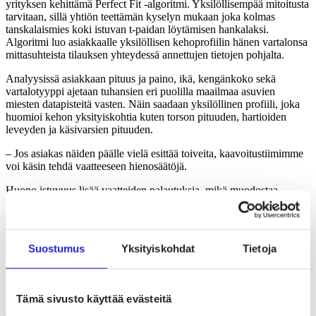
yrityksen kehittämä Perfect Fit -algoritmi. Yksilöllisempää mitoitusta
tarvitaan, sillä yhtiön teettämän kyselyn mukaan joka kolmas
tanskalaismies koki istuvan t-paidan löytämisen hankalaksi.
Algoritmi luo asiakkaalle yksilöllisen kehoprofiilin hänen vartalonsa
mittasuhteista tilauksen yhteydessä annettujen tietojen pohjalta.
Analyysissä asiakkaan pituus ja paino, ikä, kengänkoko sekä
vartalotyyppi ajetaan tuhansien eri puolilla maailmaa asuvien
miesten datapisteitä vasten. Näin saadaan yksilöllinen profiili, joka
huomioi kehon yksityiskohtia kuten torson pituuden, hartioiden
leveyden ja käsivarsien pituuden.
– Jos asiakas näiden päälle vielä esittää toiveita, kaavoitustiimimme
voi käsin tehdä vaatteeseen hienosäätöjä.
Huono istuvuus lisää vaatteiden palautuksia, mikä muodostaa
valmistajille huomattavan kuluerän. Son of a Tailor onkin
algoritminsa lisäksi lanseerannut uuden, yli 170 000 asiakkaan
mittoihin perustuvan 24 esimitoitetun standardikoon
kokoluokituksen.
Suostumus
Yksityiskohdat
Tietoja
Perinteiseen S-, M-, L-luokitukseen verrattuna se huomioi paremmin
yksilölliset vartalotyypit. Kokojärjestelmä on osoittautunut
menestykseksi.
Tämä sivusto käyttää evästeitä
– Valitsipa asiakkaamme sitten mittatilausvaatteen tai esimitoitettujen