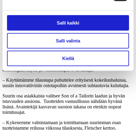
Mutta muutos ei synny vain alan sisältä. Tarvitaan myös poliittista
tahtoa. Brändin kotimaassa Tanskassa päättäjät ovat jo heränneet on
demand -tuotannon eduille, ja Son of a Tailorin liiketoimintamalli on
Salli kaikki
lisätty Tanskan valtion selvitykseen, jossa tarkastellaan maan
edistymistä kestävän kehityksen tavoitteiden saavuttamisessa.
Yrityksen edustajat on myös kutsuttu puhumaan Tanskan
Salli valinta
parlamenttiin.
Myös asiakkaat tuntuvat omaksuneen uudenlaisen tavan kuluttaa
Kiellä
muotia. Suurin osa Son of a Tailorin asiakkaista koostuu laadukkaita
vaatteita arvostavista 30–50-vuotiaista kaupunkilaisista, joille
teknologian käyttö ja verkkokaupat ovat tuttuja.
– Käyttämämme tilaustapa puhuttelee erityisesti kokeilunhaluisia,
uusiin innovatiivisiin ostotapoihin avoimesti suhtautuvia kuluttajia.
Suurin osa asiakkaista valitsee Son of a Tailorin laadun ja hyvän
istuvuuden ansiosta. Tuotteiden vastuullisuus nähdään hyvänä
lisänä. Avaintekijä kasvavan suosion takana on etenkin nopeat
toimitusajat.
– Kykenemme valmistamaan ja toimittamaan suurimman osan
tuotteistamme reilussa viikossa tilauksesta, Fleischer kertoo.