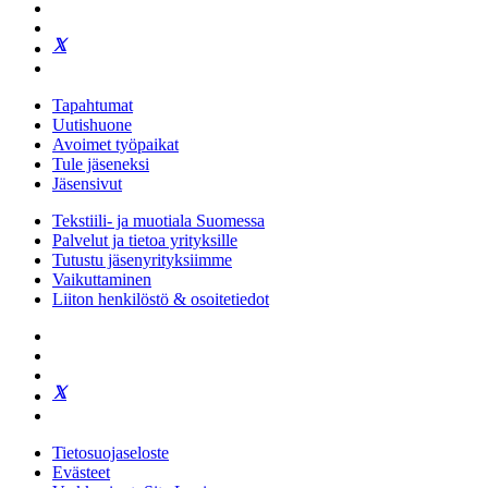
Tapahtumat
Uutishuone
Avoimet työpaikat
Tule jäseneksi
Jäsensivut
Tekstiili- ja muotiala Suomessa
Palvelut ja tietoa yrityksille
Tutustu jäsenyrityksiimme
Vaikuttaminen
Liiton henkilöstö & osoitetiedot
Tietosuojaseloste
Evästeet