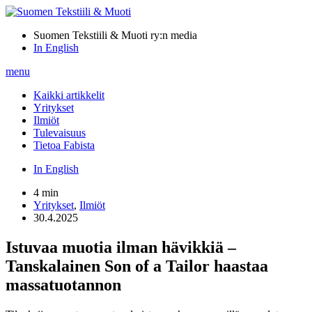
Suomen Tekstiili & Muoti ry:n media
In English
menu
Kaikki artikkelit
Yritykset
Ilmiöt
Tulevaisuus
Tietoa Fabista
In English
4 min
Yritykset
,
Ilmiöt
30.4.2025
Istuvaa muotia ilman hävikkiä –
Tanskalainen Son of a Tailor haastaa
massatuotannon