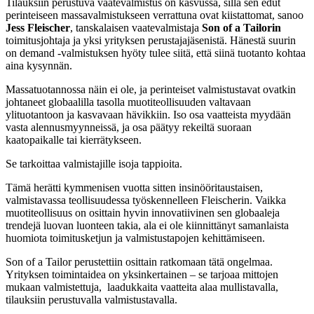
Tilauksiin perustuva vaatevalmistus on kasvussa, sillä sen edut
perinteiseen massavalmistukseen verrattuna ovat kiistattomat, sanoo
Jess Fleischer
, tanskalaisen vaatevalmistaja
Son of a Tailorin
toimitusjohtaja ja yksi yrityksen perustajajäsenistä. Hänestä suurin
on demand -valmistuksen hyöty tulee siitä, että siinä tuotanto kohtaa
aina kysynnän.
Massatuotannossa näin ei ole, ja perinteiset valmistustavat ovatkin
johtaneet globaalilla tasolla muotiteollisuuden valtavaan
ylituotantoon ja kasvavaan hävikkiin. Iso osa vaatteista myydään
vasta alennusmyynneissä, ja osa päätyy rekeiltä suoraan
kaatopaikalle tai kierrätykseen.
Se tarkoittaa valmistajille isoja tappioita.
Tämä herätti kymmenisen vuotta sitten insinööritaustaisen,
valmistavassa teollisuudessa työskennelleen Fleischerin. Vaikka
muotiteollisuus on osittain hyvin innovatiivinen sen globaaleja
trendejä luovan luonteen takia, ala ei ole kiinnittänyt samanlaista
huomiota toimitusketjun ja valmistustapojen kehittämiseen.
Son of a Tailor perustettiin osittain ratkomaan tätä ongelmaa.
Yrityksen toimintaidea on yksinkertainen – se tarjoaa mittojen
mukaan valmistettuja, laadukkaita vaatteita alaa mullistavalla,
tilauksiin perustuvalla valmistustavalla.