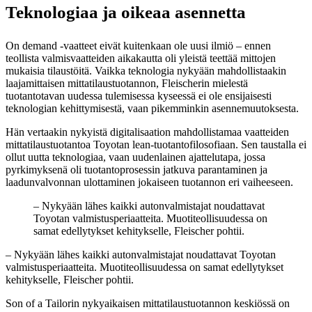
Teknologiaa ja oikeaa asennetta
On demand -vaatteet eivät kuitenkaan ole uusi ilmiö – ennen
teollista valmisvaatteiden aikakautta oli yleistä teettää mittojen
mukaisia tilaustöitä. Vaikka teknologia nykyään mahdollistaakin
laajamittaisen mittatilaustuotannon, Fleischerin mielestä
tuotantotavan uudessa tulemisessa kyseessä ei ole ensijaisesti
teknologian kehittymisestä, vaan pikemminkin asennemuutoksesta.
Hän vertaakin nykyistä digitalisaation mahdollistamaa vaatteiden
mittatilaustuotantoa Toyotan lean-tuotantofilosofiaan. Sen taustalla ei
ollut uutta teknologiaa, vaan uudenlainen ajattelutapa, jossa
pyrkimyksenä oli tuotantoprosessin jatkuva parantaminen ja
laadunvalvonnan ulottaminen jokaiseen tuotannon eri vaiheeseen.
– Nykyään lähes kaikki autonvalmistajat noudattavat
Toyotan valmistusperiaatteita. Muotiteollisuudessa on
samat edellytykset kehitykselle, Fleischer pohtii.
– Nykyään lähes kaikki autonvalmistajat noudattavat Toyotan
valmistusperiaatteita. Muotiteollisuudessa on samat edellytykset
kehitykselle, Fleischer pohtii.
Son of a Tailorin nykyaikaisen mittatilaustuotannon keskiössä on