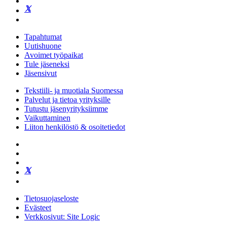
Tapahtumat
Uutishuone
Avoimet työpaikat
Tule jäseneksi
Jäsensivut
Tekstiili- ja muotiala Suomessa
Palvelut ja tietoa yrityksille
Tutustu jäsenyrityksiimme
Vaikuttaminen
Liiton henkilöstö & osoitetiedot
Tietosuojaseloste
Evästeet
Verkkosivut: Site Logic