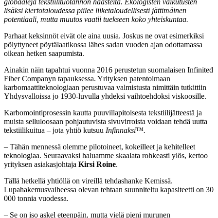
globaaleja tekstiilituotannon haasteita. Ekologisten vaikutusten
lisäksi kiertotaloudessa piilee liiketaloudellisesti jättimäinen
potentiaali, mutta muutos vaatii tuekseen koko yhteiskuntaa.
Parhaat keksinnöt eivät ole aina uusia. Joskus ne ovat esimerkiksi
pölyttyneet pöytälaatikossa lähes sadan vuoden ajan odottamassa
oikean hetken saapumista.
Ainakin näin tapahtui vuonna 2016 perustetun suomalaisen Infinited
Fiber Companyn tapauksessa. Yrityksen patentoimaan
karbomaattiteknologiaan perustuvaa valmistusta nimittäin tutkittiin
Yhdysvalloissa jo 1930-luvulla yhdeksi vaihtoehdoksi viskoosille.
Karbomointiprosessin kautta puuvillapitoisesta tekstiilijätteestä ja
muista selluloosaan pohjautuvista sivuvirroista voidaan tehdä uutta
tekstiilikuitua – jota yhtiö kutsuu
Infinnaksi™.
– Tähän mennessä olemme pilotoineet, kokeilleet ja kehitelleet
teknologiaa. Seuraavaksi haluamme skaalata rohkeasti ylös, kertoo
yrityksen asiakasjohtaja
Kirsi Roine
.
Tällä hetkellä yhtiöllä on vireillä tehdashanke Kemissä.
Lupahakemusvaiheessa olevan tehtaan suunniteltu kapasiteetti on 30
000 tonnia vuodessa.
– Se on iso askel eteenpäin, mutta vielä pieni murunen