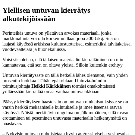
Ylellisen untuvan kierrätys
alkutekijöissään
Perinteikäs untuva on yllättävän arvokas materiaali, jonka
markkinahinta voi olla korkeimmillaan jopa 200 €/kg. Sitä on
laajasti käytössä arkisissa kulutustuotteissa, esimerkiksi talvitakeissa,
vuodevaatteissa ja huonekaluissa.
Voisi siis olettaa, että tällaisen materiaalin kierrättäminen on niin
kannattavaa, että sen on oltava yleistä. Silloin kuitenkin erehtyy.
Untuvan kierrätysaste on tällä hetkellä lähes olematon, vain yhden
prosentin luokkaa. Tähän epäkohtaan Untuvia-brändin
toimitusjohtaja
Heikki Kärkkäinen
törmäsi omakohtaisesti
yrittäessään kierrättää omaa vanhaa untuvatakkiaan.
Pääsyy kierrätyksen haasteisiin on untuvan ominaisuuksissa: se on
varsin herkkä mekaaniselle kulutukselle ja imee itseensä rasvaa
käytössä. Näistä merkittävin ongelma on jälkimmäinen, sillä rasvan
erottaminen tai peseminen untuvasta materiaalin heikentymättä on
haastavaa.
– Nykyisin untuvaa puhdistetaan hyvin aggressiivisella vesipesulla.