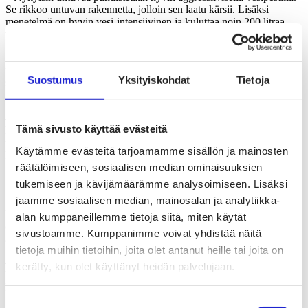
Se rikkoo untuvan rakennetta, jolloin sen laatu kärsii. Lisäksi
menetelmä on hyvin vesi-intensiivinen ja kuluttaa noin 200 litraa
vettä puhdistettua untuvakiloa kohden.
Untuvian pilottivaiheessa oleva ratkaisu liittyy nimenomaan
uudenlaiseen puhdistustapaan. Uusi menetelmä pohjautuu
Suostumus
Yksityiskohdat
Tietoja
superkriittisessä tilassa – nesteen ja kaasun välimuodossa – olevaan
hiilidioksidiin.
– Se pääsee untuvan rakenteisiin ja liottaa irti rasvan. Kun
Tämä sivusto käyttää evästeitä
hiilidioksidi vapautuu taas kaasumuotoon, niin rasva on irronnut
untuvasta. Tämä menetelmä parantaa huomattavasti
Käytämme evästeitä tarjoamamme sisällön ja mainosten
kierrätysuntuvan laatua, ja on täysin vedetön.
räätälöimiseen, sosiaalisen median ominaisuuksien
“Monet kansainväliset brändit ovat ilmoittaneet
tukemiseen ja kävijämäärämme analysoimiseen. Lisäksi
halustaan siirtyä kokonaan kierrätettyyn untuvaan.”
jaamme sosiaalisen median, mainosalan ja analytiikka-
Untuvia on onnistunut puhdistamaan koe-eriä, joiden tulokset ovat
alan kumppaneillemme tietoja siitä, miten käytät
olleet erinomaisia ja joita on pystytty toimittamaan jo potentiaalisille
sivustoamme. Kumppanimme voivat yhdistää näitä
asiakkaille.
tietoja muihin tietoihin, joita olet antanut heille tai joita on
– Meidän aiheuttama innostus ja kiinnostus on ollut jopa
kerätty, kun olet käyttänyt heidän palvelujaan.
hämmentävän suurta. Kysyntä tulee olemaan isoa, sillä monet
kansainväliset brändit ovat ilmoittaneet halustaan siirtyä kokonaan
kierrätettyyn untuvaan.
Suostumuksen