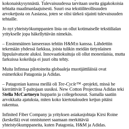
kokonaiskysynnästä. Tulevaisuudessa tarvitaan useita gigakokoisia
tehtaita maailmanlaajuisesti. Suuri osa tekstiiliteollisuuden
arvoketjusta on Aasiassa, joten se olisi tärkeä sijainti tulevaisuuden
tehtaille.
Jo nyt yhteistyökumppanien lista on ollut kotimaiselle tekstiilialan
yritykselle jopa häkellyttävän nimekäs.
– Ensimmäinen lanseeraus tehtiin H&M:n kanssa. Lähdettiin
tekemään yhdessä farkkua, joista tulikin meidän tietynlainen
lippulaivatuote aluksi. Innovaatiokuituja oli ollut monenlaisia, mutta
farkuissa kokeiluja ei juuri oltu tehty.
Muita Infinnaa pilotoineita globaaleja muotijättiläisiä ovat
esimerkiksi Patagonia ja Adidas.
– Patagonian kanssa meillä oli
Tee-Cycle™
-projekti, missä he
kierrättivät T-paitojaan uusiksi. New Cotton Projectissa Adidas teki
Stella McCartneyn
hupparin ja collegehousut. Samalla saatiin
arvokkaita ajatuksia, miten koko kiertotalouden ketjun pitäisi
rakentua.
Infinited Fiber Company ja yrityksen asiakasjohtaja Kirsi Roine
(keskellä) ovat onnistuneet saamaan merkittäviä
yhteistyökumppaneita, kuten Patagonia, H&M ja Adidas.