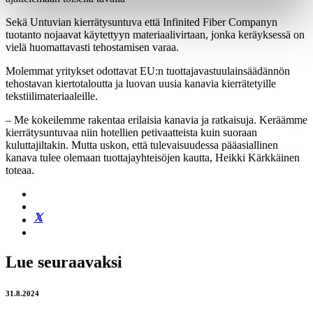
Sekä Untuvian kierrätysuntuva että Infinited Fiber Companyn
tuotanto nojaavat käytettyyn materiaalivirtaan, jonka keräyksessä on
vielä huomattavasti tehostamisen varaa.
Molemmat yritykset odottavat EU:n tuottajavastuulainsäädännön
tehostavan kiertotaloutta ja luovan uusia kanavia kierrätetyille
tekstiilimateriaaleille.
– Me kokeilemme rakentaa erilaisia kanavia ja ratkaisuja. Keräämme
kierrätysuntuvaa niin hotellien petivaatteista kuin suoraan
kuluttajiltakin. Mutta uskon, että tulevaisuudessa pääasiallinen
kanava tulee olemaan tuottajayhteisöjen kautta, Heikki Kärkkäinen
toteaa.
Lue seuraavaksi
31.8.2024