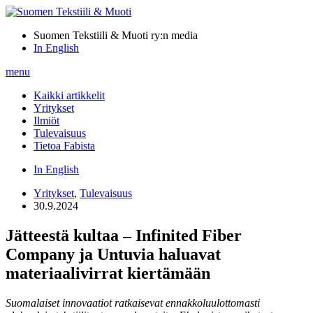
Suomen Tekstiili & Muoti ry:n media
In English
menu
Kaikki artikkelit
Yritykset
Ilmiöt
Tulevaisuus
Tietoa Fabista
In English
Yritykset
,
Tulevaisuus
30.9.2024
Jätteestä kultaa – Infinited Fiber
Company ja Untuvia haluavat
materiaalivirrat kiertämään
Suomalaiset innovaatiot ratkaisevat ennakkoluulottomasti