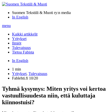
Suomen Tekstiili & Muoti ry:n media
In English
menu
Kaikki artikkelit
Yritykset
Ilmiöt
Tulevaisuus
Tietoa Fabista
In English
1 min
Yritykset
,
Tulevaisuus
Fablehti.fi 10/20
Tyhmä kysymys: Miten yritys voi kertoa
vastuullisuudesta niin, että kuluttaja
kiinnostuisi?