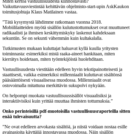
Miten kertoa vastuullisuudesta kiinnostavasti?
Vaikuttavuusviestintää kehittävän ohjelmisto-start-upin AskKaukon
toimitusjohtaja Klaus Matilainen vastaa.
”Tätä kysymystä lähdimme ratkomaan vuonna 2018.
Mobiililaitteiden myötä sisällön kulutustottumukset ovat muuttuneet
radikaalisti ja ihmisen keskittymiskyky laskenut kahdeksaan
sekuntiin. Se on sekunti vähemmän kuin kultakalalla.
Tutkimusten mukaan kuluttajat haluavat kyllä kuulla yritysten
toiminnasta: esimerkiksi mistä raaka-aineet hankitaan, miten
kierrätys hoidetaan, miten työntekijöistä huolehditaan.
Vastuullisuudesta viestitään edelleen hyvin tekstipainotteisesti ja
staattisesti, vaikka esimerkiksi millenniaalit kuluttavat sisältönsä
pääsääntöisesti visuaalisessa muodossa. Millenniaalit ovat
ostovoimalla mitattuna merkittävin sukupolvi nykyään.
On helpompi muokata vastuullisuussisällöt visuaalisiksi ja
interaktiivisiksi kuin yrittää muuttaa ihmisten tottumuksia.”
Onko perinteisillä pdf-muotoisilla vastuullisuusraporteilla sitten
enää tulevaisuutta?
”Ne ovat edelleen arvokasta sisältöä, ja niistä voidaan nostaa esille
avainasioita käyttäjiä innostavassa muodossa. Näin sisällön