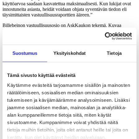
käyttöarvoa saadaan kasvatettua maksimaalisesti. Kun lukijat ovat
innostuneita asiasta, heidät voidaan ohjata syventävän tiedon eli
täysimittaisten vastuullisuusraporttien ääreen.”
Billebeinon vastuullisuusosio on AskKaukon tekemä. Kuvaa
klikkaamalla pääset katsomaan materiaalia.
Tyhmä kysymys -sarjassa kysytään asioita, joita
moni haluaa tietää,
mutta harva kysyy.
Suostumus
Yksityiskohdat
Tietoja
Lue lisää vastuullisuusaiheista stjm.fi-sivuilta
Tämä sivusto käyttää evästeitä
Käytämme evästeitä tarjoamamme sisällön ja mainosten
räätälöimiseen, sosiaalisen median ominaisuuksien
Lue seuraavaksi
tukemiseen ja kävijämäärämme analysoimiseen. Lisäksi
jaamme sosiaalisen median, mainosalan ja analytiikka-
10.12.2025
alan kumppaneillemme tietoja siitä, miten käytät
sivustoamme. Kumppanimme voivat yhdistää näitä
Yritykset
,
Ilmiöt
tietoja muihin tietoihin, joita olet antanut heille tai joita on
Villasta on moneksi – Nordic Wool
kerätty, kun olet käyttänyt heidän palvelujaan.