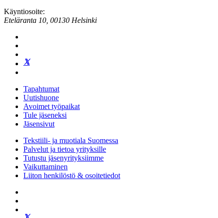
Käyntiosoite:
Eteläranta 10, 00130 Helsinki
Tapahtumat
Uutishuone
Avoimet työpaikat
Tule jäseneksi
Jäsensivut
Tekstiili- ja muotiala Suomessa
Palvelut ja tietoa yrityksille
Tutustu jäsenyrityksiimme
Vaikuttaminen
Liiton henkilöstö & osoitetiedot