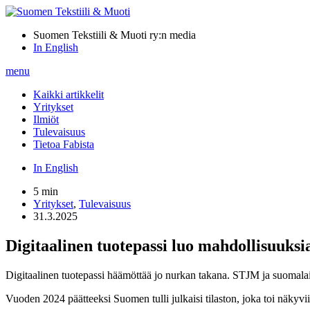
Suomen Tekstiili & Muoti ry:n media
In English
menu
Kaikki artikkelit
Yritykset
Ilmiöt
Tulevaisuus
Tietoa Fabista
In English
5 min
Yritykset
,
Tulevaisuus
31.3.2025
Digitaalinen tuotepassi luo mahdollisuuksi
Digitaalinen tuotepassi häämöttää jo nurkan takana. STJM ja suomala
Vuoden 2024 päätteeksi Suomen tulli julkaisi tilaston, joka toi näkyvi