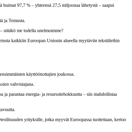
ä huimat 97,7 % – yhteensä 27,5 miljoonaa lähetystä – saapui
tä ja Temusta.
i – siitäkö me todella unelmoimme?
tusta kaikkiin Euroopan Unionin alueella myytäviin tekstiileihin
n ensimmäisten käyttöönottajien joukossa.
ksien vahvistajana.
a ja parantaa energia- ja resurssitehokkuutta – siis mahdollistaa
tavuutta.
teteollisuuden yrityksille, jotka myyvät Euroopassa tuotteitaan, kertoo