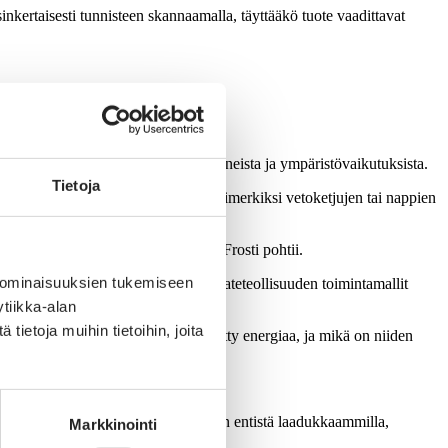
inkertaisesti tunnisteen skannaamalla, täyttääkö tuote vaadittavat
. yksityiskohtaiset tiedot raaka-aineista ja ympäristövaikutuksista.
Tietoja
en. Tuotepassi voi sisältää tietoa esimerkiksi vetoketjujen tai nappien
kin helppoa ja kustannustehokasta, Frosti pohtii.
 ominaisuuksien tukemiseen
aastaa nopealla aikataululla koko vaateteollisuuden toimintamallit
tiikka-alan
ietoja muihin tietoihin, joita
almistettu, paljonko niihin on käytetty energiaa, ja mikä on niiden
mukaan.
e. Sen kanssa kannattaa kilpailla vain entistä laadukkaammilla,
Markkinointi