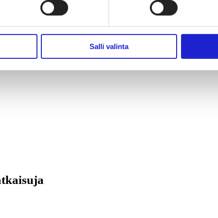
istetaan kestävällä tavalla ja ne ovat turvallisia sekä korkealaatuisia, 
ka kokoaa yhteen kehitystyön oppeja ja tarjoaa käytännönläheisiä o
a muotialan näkökulmia.
Salli valinta
ass-2 -kärkihanketta. Tämä Fab-artikkeli on toteutettu yhteistyössä Ci
atkaisuja