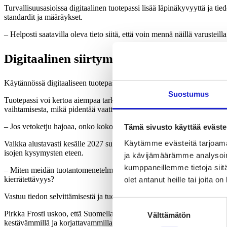
Turvallisuusasioissa digitaalinen tuotepassi lisää läpinäkyvyyttä ja ti
standardit ja määräykset.
– Helposti saatavilla oleva tieto siitä, että voin mennä näillä varusteil
Digitaalinen siirtymä koko alalle
Käytännössä digitaaliseen tuotepassiin pääsee käsiksi esimerkiksi tuo
Suostumus
Tuotepassi voi kertoa aiempaa tarkemmat kierrätysohjeet, miten vaatteen
vaihtamisesta, mikä pidentää vaatteen käyttöikää ja voi luoda mahdollis
– Jos vetoketju hajoaa, onko koko vaate pakko hylätä? Vai voitaisiinko
Tämä sivusto käyttää eväste
Käytämme evästeitä tarjoama
Vaikka alustavasti kesälle 2027 suunniteltu käyttöönotto lähestyy, mon
isojen kysymysten eteen.
ja kävijämäärämme analysoim
kumppaneillemme tietoja siitä
– Miten meidän tuotantomenetelmät ja toimitusketjut saadaan toimimaan 
kierrätettävyys?
olet antanut heille tai joita o
Vastuu tiedon selvittämisestä ja tuottamisesta ei voi olla vain vaatteid
Suostumuksen
Pirkka Frosti uskoo, että Suomella ja Euroopalla on nyt tilaisuus esit
Välttämätön
valinta
kestävämmillä ja korjattavammilla tuotteilla.