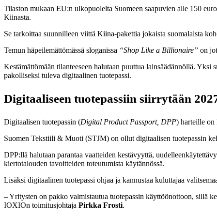
Tilaston mukaan EU:n ulkopuolelta Suomeen saapuvien alle 150 euron 
Kiinasta.
Se tarkoittaa suunnilleen viittä Kiina-pakettia jokaista suomalaista k
Temun häpeilemättömässä sloganissa
“Shop Like a Billionaire”
on jot
Kestämättömään tilanteeseen halutaan puuttua lainsäädännöllä. Yksi s
pakolliseksi tuleva digitaalinen tuotepassi.
Digitaaliseen tuotepassiin siirrytään 202
Digitaalisen tuotepassin (
Digital Product Passport, DPP
) harteille o
Suomen Tekstiili & Muoti (STJM) on ollut digitaalisen tuotepassin ke
DPP:llä halutaan parantaa vaatteiden kestävyyttä, uudelleenkäytettävyyt
kiertotalouden tavoitteiden toteutumista käytännössä.
Lisäksi digitaalinen tuotepassi ohjaa ja kannustaa kuluttajaa valitsemaa
– Yritysten on pakko valmistautua tuotepassin käyttöönottoon, sillä kesä
IOXIOn toimitusjohtaja
Pirkka Frosti
.