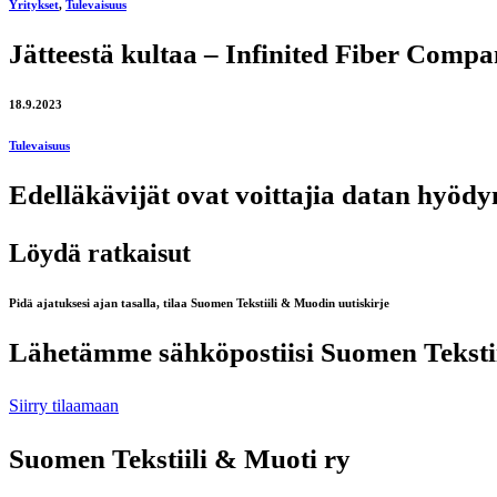
Yritykset
,
Tulevaisuus
Jätteestä kultaa – Infinited Fiber Comp
18.9.2023
Tulevaisuus
Edelläkävijät ovat voittajia datan hyöd
Löydä ratkaisut
Pidä ajatuksesi ajan tasalla, tilaa Suomen Tekstiili & Muodin uutiskirje
Lähetämme sähköpostiisi Suomen Tekstiil
Siirry tilaamaan
Suomen Tekstiili & Muoti ry