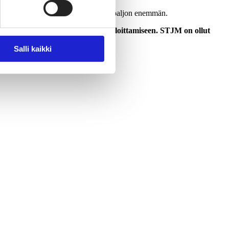
myös itse tuotteesta pystyy nauttimaan paljon enemmän.
hjeita yrityksille tuotepassityön aloittamiseen. STJM on ollut
Salli kaikki
rpass-2 -hankkeen kanssa.