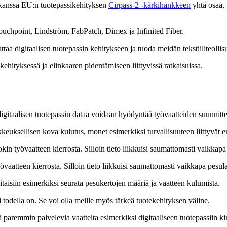
kanssa EU:n tuotepassikehityksen
Cirpass-2 -kärkihankkeen
yhtä osaa, 
ouchpoint, Lindström, FabPatch, Dimex ja Infinited Fiber.
ttaa digitaalisen tuotepassin kehitykseen ja tuoda meidän tekstiiliteolli
ehityksessä ja elinkaaren pidentämiseen liittyvissä ratkaisuissa.
itaalisen tuotepassin dataa voidaan hyödyntää työvaatteiden suunnittelu
kkeuksellisen kova kulutus, monet esimerkiksi turvallisuuteen liittyvät e
okin työvaatteen kierrosta. Silloin tieto liikkuisi saumattomasti vaikkapa
övaatteen kierrosta. Silloin tieto liikkuisi saumattomasti vaikkapa pesula
aisiin esimerkiksi seurata pesukertojen määriä ja vaatteen kulumista.
 todella on. Se voi olla meille myös tärkeä tuotekehityksen väline.
paremmin palvelevia vaatteita esimerkiksi digitaaliseen tuotepassiin kirj