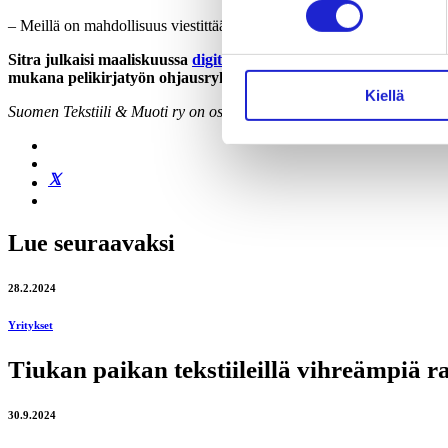
– Meillä on mahdollisuus viestittää maailmalle, että kun tuotteita valm
Sitra julkaisi maaliskuussa
digitaalisen tuotepassin pelikirjan
, jo
mukana pelikirjatyön ohjausryhmässä tuomassa esiin tekstiili- j
Kiellä
Suomen Tekstiili & Muoti ry on osana EU:n tuotepassikehityksen Cirp
Lue seuraavaksi
28.2.2024
Yritykset
Tiukan paikan tekstiileillä vihreämpiä r
30.9.2024