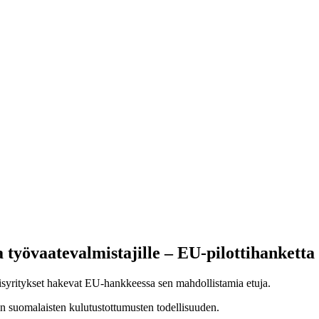
a työvaatevalmistajille – EU-pilottihankett
isyritykset hakevat EU-hankkeessa sen mahdollistamia etuja.
in suomalaisten kulutustottumusten todellisuuden.