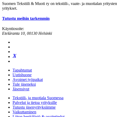
Suomen Tekstiili & Muoti ry on tekstiili-, vaate- ja muotialan yrityste
yritykset.
Tutustu meihin tarkemmin
Käyntiosoite:
Eteläranta 10, 00130 Helsinki
Tapahtumat
Uutishuone
Avoimet työpaikat
Tule jäseneksi
Jäsensivut
Tekstiili- ja muotiala Suomessa
Palvelut ja tietoa yrityksille
Tutustu jäsenyrityksiimme
Vaikuttaminen
Liiton henkilöstö & osoitetiedot