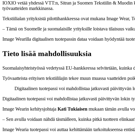
IOXIO vetää yhdessä VTT:n, Sitran ja Suomen Tekstiilin & Muodin 
työvaatteiden markkinassa.
Tekstiilialan yrityksistä pilottihankkeessa ovat mukana Image Wear, T
– Tämä on Suomelle ja suomalaisille yrityksille loistava tilaisuus vaiku
Image Wearilla digitaalisen tuotepassin dataa voidaan hyödyntää tuotek
Tieto lisää mahdollisuuksia
Suomalaisyhteistyössä vedetyssä EU-hankkeessa selvitetään, kuinka dig
Työvaatteista erityisen tekstiililajin tekee muun muassa vaatteiden poi
Digitaalinen tuotepassi voi mahdollistaa jatkuvasti päivittyvän l
Digitaalinen tuotepassi voi mahdollistaa jatkuvasti päivittyvän lokin ty
Image Wearin kehitysjohtaja
Kati Tukiaisen
mukaan tämän avulla voit
– Sen avulla voidaan nähdä täsmälleen, kuinka pitkä tuotteen elinkaari
Image Wearia tuotepassi voi auttaa kehittämään tarkoitukseensa entistä 