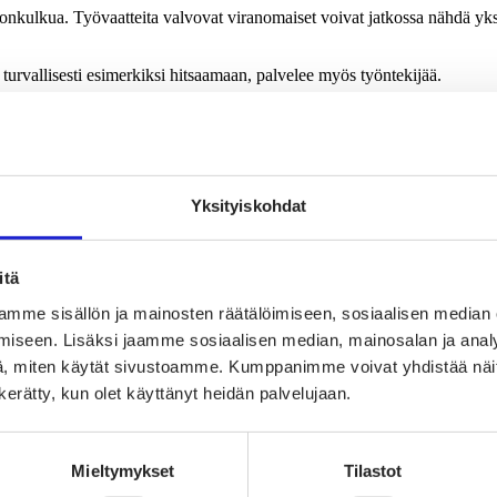
edonkulkua. Työvaatteita valvovat viranomaiset voivat jatkossa nähdä yks
la turvallisesti esimerkiksi hitsaamaan, palvelee myös työntekijää.
tteeseen upotetun QR-koodin kautta. Tunnisteen skannaamalla avautuu mm
Yksityiskohdat
 materiaalit kannattaa kierrättää ja mitä sen osia voi hyödyntää uudelle
uuksia erilaisille korjauspalveluille.
 löytää ihan uudenlaisia alustatalouden malleja, jossa korjaaminen olisi
itä
mme sisällön ja mainosten räätälöimiseen, sosiaalisen median
i digitaaliseen tuotepassiin liittyvä yksityiskohta on vielä auki. Tämä h
iseen. Lisäksi jaamme sosiaalisen median, mainosalan ja analy
, miten käytät sivustoamme. Kumppanimme voivat yhdistää näitä t
niin, että ymmärretään ihan raaka-aineista lähtien, miten tuotteet on v
n kerätty, kun olet käyttänyt heidän palvelujaan.
en tuottajilla, vaan digitaalinen tuotepassi haastaa koko tuotantoketjun 
tää oma, kestävämpi ja eettisempi vastaus vastuuttomalle halpatuotannoll
Mieltymykset
Tilastot