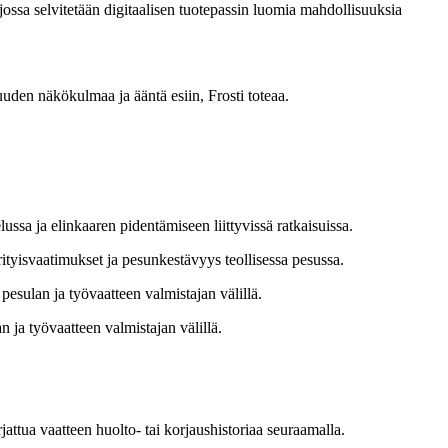
jossa selvitetään digitaalisen tuotepassin luomia mahdollisuuksia
suuden näkökulmaa ja ääntä esiin, Frosti toteaa.
ssa ja elinkaaren pidentämiseen liittyvissä ratkaisuissa.
rityisvaatimukset ja pesunkestävyys teollisessa pesussa.
 pesulan ja työvaatteen valmistajan välillä.
n ja työvaatteen valmistajan välillä.
attua vaatteen huolto- tai korjaushistoriaa seuraamalla.