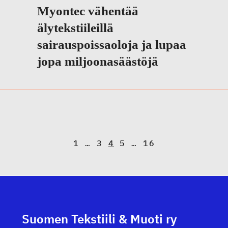
Myontec vähentää
älytekstiileillä
sairauspoissaoloja ja lupaa
jopa miljoonasäästöjä
A
1
…
3
4
5
…
16
r
t
i
Suomen Tekstiili & Muoti ry
k