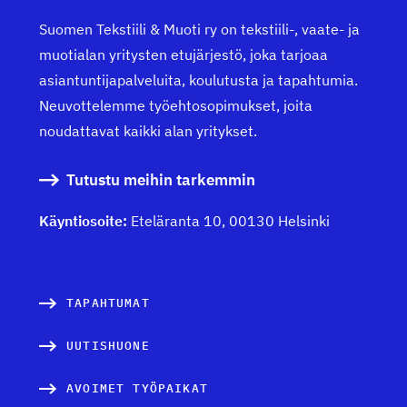
k
Suomen Tekstiili & Muoti ry on tekstiili-, vaate- ja
muotialan yritysten etujärjestö, joka tarjoaa
e
asiantuntijapalveluita, koulutusta ja tapahtumia.
l
Neuvottelemme työehtosopimukset, joita
i
noudattavat kaikki alan yritykset.
e
Tutustu meihin tarkemmin
n
Käyntiosoite:
Eteläranta 10, 00130 Helsinki
s
i
v
TAPAHTUMAT
u
UUTISHUONE
t
AVOIMET TYÖPAIKAT