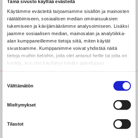
Tämä sivusto käyttää evästeitä
FABLEHTI.FI 8/21
Käytämme evästeitä tarjoamamme sisällön ja mainosten
räätälöimiseen, sosiaalisen median ominaisuuksien
YRITYKSET
tukemiseen ja kävijämäärämme analysoimiseen. Lisäksi
Alpan vauhdikas alku:
jaamme sosiaalisen median, mainosalan ja analytiikka-
alan kumppaneillemme tietoja siitä, miten käytät
sivuprojektista
sivustoamme. Kumppanimme voivat yhdistää näitä
miljoonakerhoon
tietoja muihin tietoihin, joita olet antanut heille tai joita on
kerätty, kun olet käyttänyt heidän palvelujaan.
Suostumuksen
Välttämätön
valinta
Mieltymykset
Tilastot