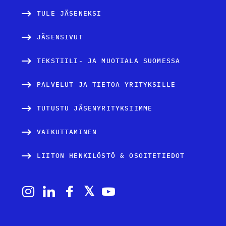
u
TULE JÄSENEKSI
s
JÄSENSIVUT
TEKSTIILI- JA MUOTIALA SUOMESSA
PALVELUT JA TIETOA YRITYKSILLE
TUTUSTU JÄSENYRITYKSIIMME
VAIKUTTAMINEN
LIITON HENKILÖSTÖ & OSOITETIEDOT