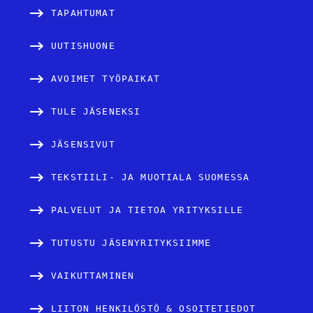
v
TAPAHTUMAT
u
UUTISHUONE
t
AVOIMET TYÖPAIKAT
u
TULE JÄSENEKSI
s
JÄSENSIVUT
TEKSTIILI- JA MUOTIALA SUOMESSA
PALVELUT JA TIETOA YRITYKSILLE
TUTUSTU JÄSENYRITYKSIIMME
VAIKUTTAMINEN
LIITON HENKILÖSTÖ & OSOITETIEDOT