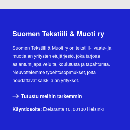
r
t
i
Suomen Tekstiili & Muoti ry
k
k
Suomen Tekstiili & Muoti ry on tekstiili-, vaate- ja
muotialan yritysten etujärjestö, joka tarjoaa
e
asiantuntijapalveluita, koulutusta ja tapahtumia.
l
Neuvottelemme työehtosopimukset, joita
i
noudattavat kaikki alan yritykset.
e
Tutustu meihin tarkemmin
n
Käyntiosoite:
Eteläranta 10, 00130 Helsinki
s
i