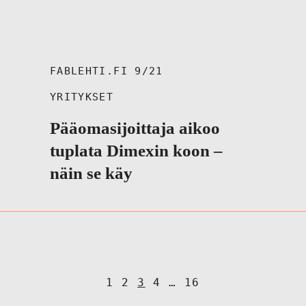
FABLEHTI.FI 9/21
YRITYKSET
Pääomasijoittaja aikoo
tuplata Dimexin koon –
näin se käy
A
1
2
3
4
…
16