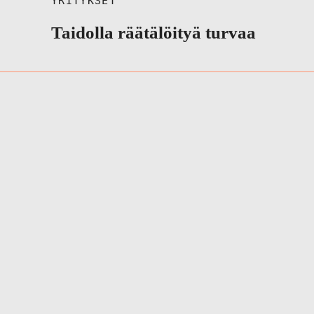
YRITYKSET
Taidolla räätälöityä turvaa