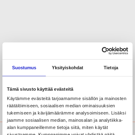
Suostumus
Yksityiskohdat
Tietoja
FABLEHTI.FI 10/21
YRITYKSET
Tämä sivusto käyttää evästeitä
Tätä on design teollisessa
Käytämme evästeitä tarjoamamme sisällön ja mainosten
tuotannossa
räätälöimiseen, sosiaalisen median ominaisuuksien
tukemiseen ja kävijämäärämme analysoimiseen. Lisäksi
jaamme sosiaalisen median, mainosalan ja analytiikka-
alan kumppaneillemme tietoja siitä, miten käytät
sivustoamme. Kumppanimme voivat yhdistää näitä