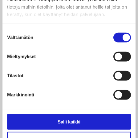
tietoja muihin tietoihin, joita olet antanut heille tai joita on
kerätty, kun olet käyttänyt heidän palvelujaan.
Suostumuksen
Välttämätön
valinta
Mieltymykset
Tilastot
Markkinointi
Salli kaikki
FABLEHTI.FI 10/21
YRITYKSET