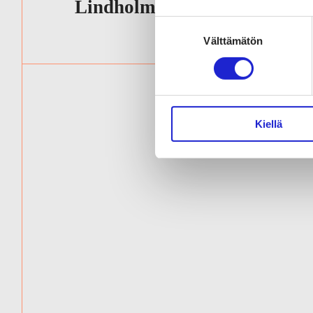
Lindholmin parhaat opit
Suostumuksen
Välttämätön
valinta
Kiellä