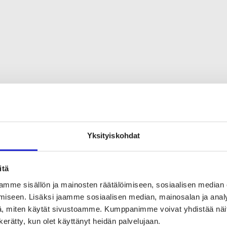
ILMIÖT
Yksityiskohdat
”Luovuuden ydin on
itä
halu tehdä eri tavalla” –
mme sisällön ja mainosten räätälöimiseen, sosiaalisen median
5 keinoa lisätä luovuutta
iseen. Lisäksi jaamme sosiaalisen median, mainosalan ja analy
, miten käytät sivustoamme. Kumppanimme voivat yhdistää näitä t
n kerätty, kun olet käyttänyt heidän palvelujaan.