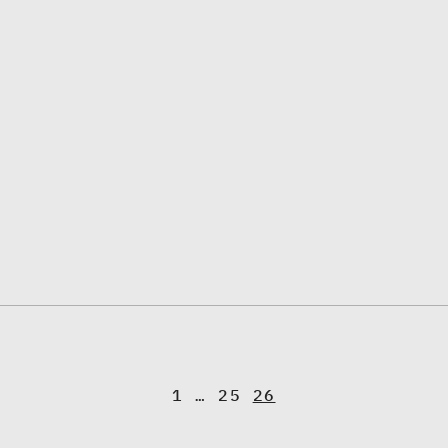
A
1
…
25
26
r