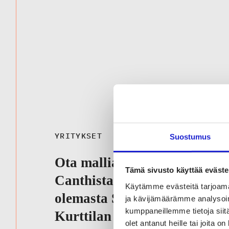
YRITYKSET
Suostumus
Ota mallia Minna
Tämä sivusto käyttää eväste
Canthista ja vältä
Käytämme evästeitä tarjoama
olemasta Sveitsi – Jukka
ja kävijämäärämme analysoim
kumppaneillemme tietoja siitä
Kurttilan ja Valtteri
olet antanut heille tai joita o