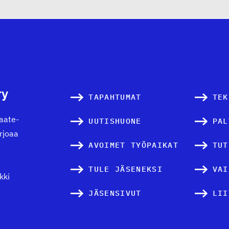
t
i
k
k
e
ry
TAPAHTUMAT
TEK
l
vaate-
UUTISHUONE
PAL
i
arjoaa
AVOIMET TYÖPAIKAT
TUT
e
TULE JÄSENEKSI
n
VAI
kki
s
JÄSENSIVUT
LII
i