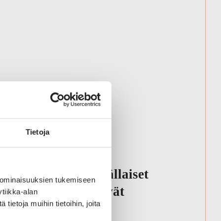
YRITYKSET
Tietoja
Ruotsalainen
brändiguru: Tällaiset
 ominaisuuksien tukemiseen
kaupat pärjäävät
tiikka-alan
ietoja muihin tietoihin, joita
jatkossa