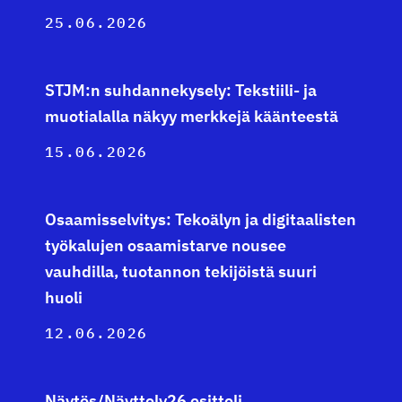
25.06.2026
STJM:n suhdannekysely: Tekstiili- ja
muotialalla näkyy merkkejä käänteestä
15.06.2026
Osaamisselvitys: Tekoälyn ja digitaalisten
työkalujen osaamistarve nousee
vauhdilla, tuotannon tekijöistä suuri
huoli
12.06.2026
Näytös/Näyttely26 esitteli