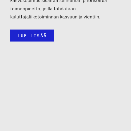
kasvusopimus sisältää seitsemän priorisoitua
toimenpidettä, joilla tähdätään
kuluttajaliiketoiminnan kasvuun ja vientiin.
LUE LISÄÄ