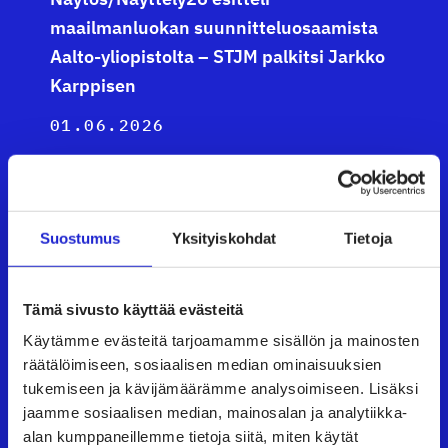
maailmanluokan suunnitteluosaamista
Aalto-yliopistolta – STJM palkitsi Jarkko
Karppisen
01.06.2026
EU uudistaa standardointia – mitä se
tarkoittaa tekstiili- ja muotialalle?
Suostumus
Yksityiskohdat
Tietoja
28.05.2026
Tämä sivusto käyttää evästeitä
Käytämme evästeitä tarjoamamme sisällön ja mainosten
räätälöimiseen, sosiaalisen median ominaisuuksien
UUTISHUONE
tukemiseen ja kävijämäärämme analysoimiseen. Lisäksi
jaamme sosiaalisen median, mainosalan ja analytiikka-
alan kumppaneillemme tietoja siitä, miten käytät