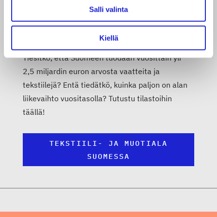
Salli valinta
Tekstiili- ja muotiala lukuina
Kiellä
Tiesitkö, että Suomeen tuodaan vuosittain yli
2,5 miljardin euron arvosta vaatteita ja
tekstiilejä? Entä tiedätkö, kuinka paljon on alan
liikevaihto vuositasolla? Tutustu tilastoihin
täällä!
TEKSTIILI- JA MUOTIALA
SUOMESSA